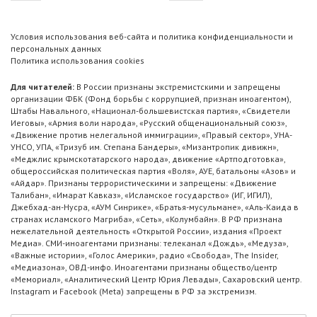
Условия использования веб-сайта и политика конфиденциальности и
персональных данных
Политика использования cookies
Для читателей:
В России признаны экстремистскими и запрещены
организации ФБК (Фонд борьбы с коррупцией, признан иноагентом),
Штабы Навального, «Национал-большевистская партия», «Свидетели
Иеговы», «Армия воли народа», «Русский общенациональный союз»,
«Движение против нелегальной иммиграции», «Правый сектор», УНА-
УНСО, УПА, «Тризуб им. Степана Бандеры», «Мизантропик дивижн»,
«Меджлис крымскотатарского народа», движение «Артподготовка»,
общероссийская политическая партия «Воля», АУЕ, батальоны «Азов» и
«Айдар». Признаны террористическими и запрещены: «Движение
Талибан», «Имарат Кавказ», «Исламское государство» (ИГ, ИГИЛ),
Джебхад-ан-Нусра, «АУМ Синрике», «Братья-мусульмане», «Аль-Каида в
странах исламского Магриба», «Сеть», «Колумбайн». В РФ признана
нежелательной деятельность «Открытой России», издания «Проект
Медиа». СМИ-иноагентами признаны: телеканал «Дождь», «Медуза»,
«Важные истории», «Голос Америки», радио «Свобода», The Insider,
«Медиазона», ОВД-инфо. Иноагентами признаны общество/центр
«Мемориал», «Аналитический Центр Юрия Левады», Сахаровский центр.
Instagram и Facebook (Metа) запрещены в РФ за экстремизм.