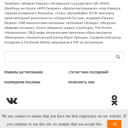
Талибан», «Имарат Кавказ», «Исламское государство» (ИГ, ИГИЛ),
Джебхад-ан-Нусра, «АУМ Синрике», «Братья-мусульмане», «Аль-Каида в
странах исламского Магриба», «Сеть», «Колумбайн». В РФ признана
нежелательной деятельность «Открытой России», издания «Проект
Медиа». СМИ-иноагентами признаны: телеканал «Дождь», «Медуза»,
«Важные истории», «Голос Америки», радио «Свобода», The Insider,
«Медиазона», ОВД-инфо. Иноагентами признаны общество/центр
«Мемориал», «Аналитический Центр Юрия Левады», Сахаровский центр.
Instagram и Facebook (Metа) запрещены в РФ за экстремизм.
ПРАВИЛА ЦИТИРОВАНИЯ
СТАТИСТИКА ПОСЕЩЕНИЙ
РАЗМЕЩЕНИЕ РЕКЛАМЫ
ПОЗВОНИТЬ НАМ
We use cookies to ensure that you have the best experience on our website. If
© ООО «Лаборатория Новоcтей», 2003—2026.
you continue to use this site we assume that you accept this.
OK