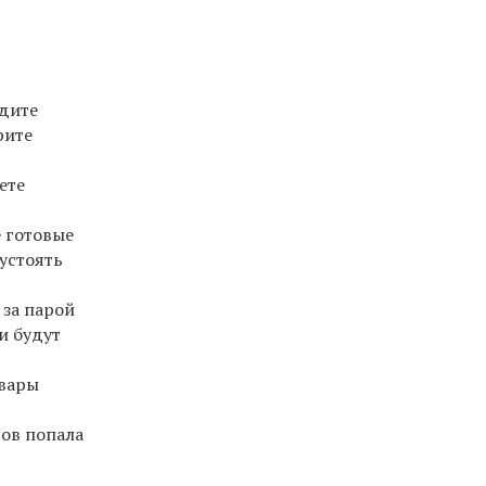
одите
рите
ете
 готовые
 устоять
 за парой
ки будут
овары
ров попала
.