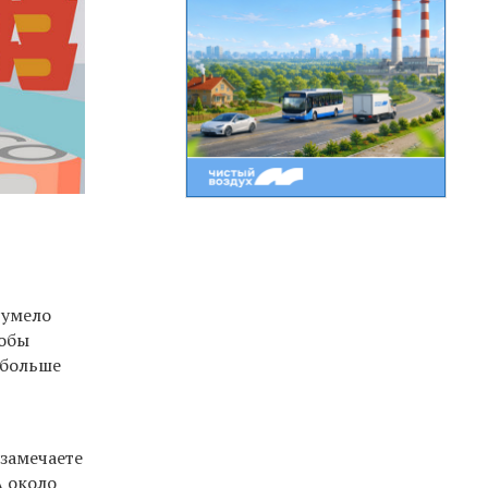
 умело
тобы
 больше
 замечаете
А около