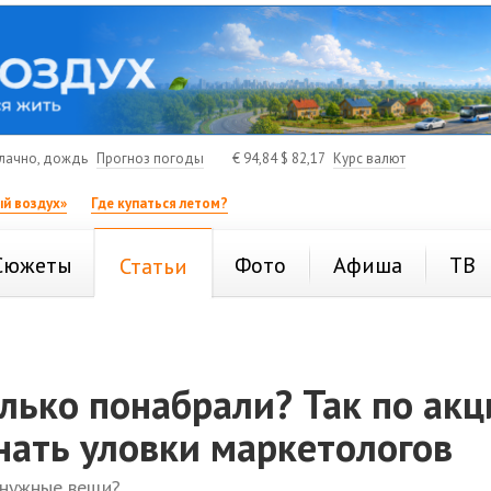
лачно, дождь
Прогноз погоды
€
94,84
$
82,17
Курс валют
й воздух»
Где купаться летом?
Сюжеты
Фото
Афиша
ТВ
Статьи
лько понабрали? Так по акц
нать уловки маркетологов
енужные вещи?