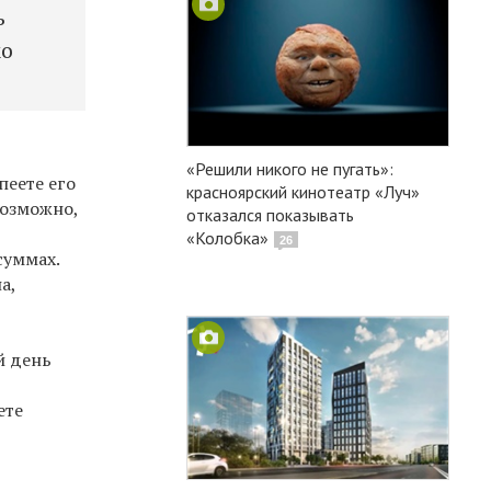
ь
ко
«Решили никого не пугать»:
пеете его
красноярский кинотеатр «Луч»
Возможно,
отказался показывать
«Колобка»
26
суммах.
а,
й день
ете