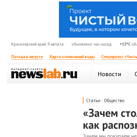
Красноярский край, 9 августа
обновлено: час назад
+13°C
об
Погода в августе
Карта отключений воды
Спецпроект «Чисты
Новости
/
Статьи
Общество
«Зачем сто
как распоз
Зачем мы покупаем н