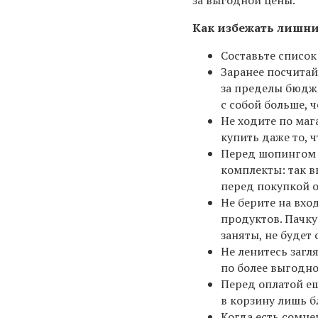
за выгодной цены.
Как избежать лишни
Составьте список
Заранее посчитай
за пределы бюдже
с собой больше, 
Не ходите по маг
купить даже то, ч
Перед шопингом 
комплекты: так в
перед покупкой 
Не берите на вхо
продуктов. Пачку 
заняты, не будет
Не ленитесь загл
по более выгодной
Перед оплатой ещ
в корзину лишь б
Когда есть сомне