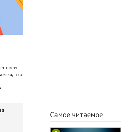
ценность
метка, что
о
ия
Самое читаемое