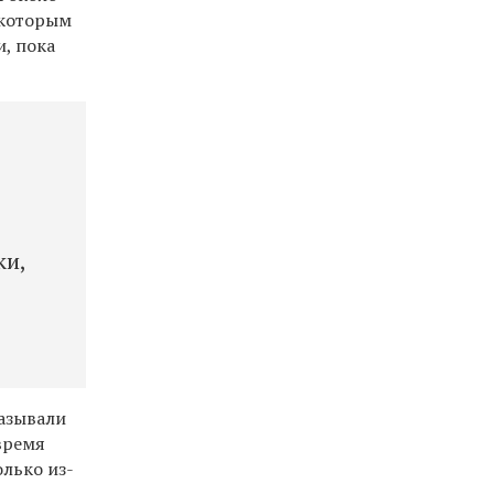
 которым
и, пока
ки,
азывали
время
олько из-