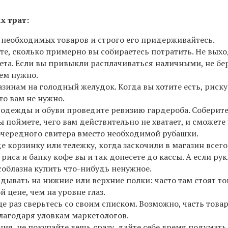
х трат:
 необходимых товаров и строго его придерживайтесь.
те, сколько примерно вы собираетесь потратить. Не вых
та. Если вы привыкли расплачиваться наличными, не бе
чем нужно.
азинам на голодный желудок. Когда вы хотите есть, риску
то вам не нужно.
одежды и обуви проведите ревизию гардероба. Соберите
ы поймете, чего вам действительно не хватает, и сможете
очередного свитера вместо необходимой рубашки.
де корзинку или тележку, когда заскочили в магазин всего
риса и банку кофе вы и так донесете до кассы. А если ру
 соблазна купить что-нибудь ненужное.
ядывать на нижние или верхние полки: часто там стоят т
 цене, чем на уровне глаз.
е раз сверьтесь со своим списком. Возможно, часть това
лагодаря уловкам маркетологов.
ния, не покупайте вещь сразу, дайте себе время подумать