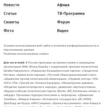
Новости
Афиша
Статьи
ТВ-Программа
Сюжеты
Форум
Фото
Видео
Условия использования веб-сайта и политика конфиденциальности и
персональных данных
Политика использования cookies
Для читателей:
В России признаны экстремистскими и запрещены
организации ФБК (Фонд борьбы с коррупцией, признан иноагентом),
Штабы Навального, «Национал-большевистская партия», «Свидетели
Иеговы», «Армия воли народа», «Русский общенациональный союз»,
«Движение против нелегальной иммиграции», «Правый сектор», УНА-
УНСО, УПА, «Тризуб им. Степана Бандеры», «Мизантропик дивижн»,
«Меджлис крымскотатарского народа», движение «Артподготовка»,
общероссийская политическая партия «Воля», АУЕ, батальоны «Азов» и
«Айдар». Признаны террористическими и запрещены: «Движение
Талибан», «Имарат Кавказ», «Исламское государство» (ИГ, ИГИЛ),
Джебхад-ан-Нусра, «АУМ Синрике», «Братья-мусульмане», «Аль-Каида в