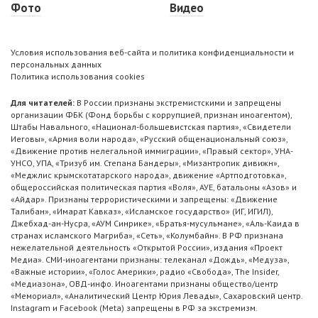
Фото
Видео
Условия использования веб-сайта и политика конфиденциальности и
персональных данных
Политика использования cookies
Для читателей:
В России признаны экстремистскими и запрещены
организации ФБК (Фонд борьбы с коррупцией, признан иноагентом),
Штабы Навального, «Национал-большевистская партия», «Свидетели
Иеговы», «Армия воли народа», «Русский общенациональный союз»,
«Движение против нелегальной иммиграции», «Правый сектор», УНА-
УНСО, УПА, «Тризуб им. Степана Бандеры», «Мизантропик дивижн»,
«Меджлис крымскотатарского народа», движение «Артподготовка»,
общероссийская политическая партия «Воля», АУЕ, батальоны «Азов» и
«Айдар». Признаны террористическими и запрещены: «Движение
Талибан», «Имарат Кавказ», «Исламское государство» (ИГ, ИГИЛ),
Джебхад-ан-Нусра, «АУМ Синрике», «Братья-мусульмане», «Аль-Каида в
странах исламского Магриба», «Сеть», «Колумбайн». В РФ признана
нежелательной деятельность «Открытой России», издания «Проект
Медиа». СМИ-иноагентами признаны: телеканал «Дождь», «Медуза»,
«Важные истории», «Голос Америки», радио «Свобода», The Insider,
«Медиазона», ОВД-инфо. Иноагентами признаны общество/центр
«Мемориал», «Аналитический Центр Юрия Левады», Сахаровский центр.
Instagram и Facebook (Metа) запрещены в РФ за экстремизм.