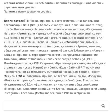
Условия использования веб-сайта и политика конфиденциальности и
персональных данных
Политика использования cookies
Для читателей:
В России признаны экстремистскими и запрещены
организации ФБК (Фонд борьбы с коррупцией, признан иноагентом),
Штабы Навального, «Национал-большевистская партия», «Свидетели
Иеговы», «Армия воли народа», «Русский общенациональный союз»,
«Движение против нелегальной иммиграции», «Правый сектор», УНА-
УНСО, УПА, «Тризуб им. Степана Бандеры», «Мизантропик дивижн»,
«Меджлис крымскотатарского народа», движение «Артподготовка»,
общероссийская политическая партия «Воля», АУЕ, батальоны «Азов» и
«Айдар». Признаны террористическими и запрещены: «Движение
Талибан», «Имарат Кавказ», «Исламское государство» (ИГ, ИГИЛ),
Джебхад-ан-Нусра, «АУМ Синрике», «Братья-мусульмане», «Аль-Каида в
странах исламского Магриба», «Сеть», «Колумбайн». В РФ признана
нежелательной деятельность «Открытой России», издания «Проект
Медиа». СМИ-иноагентами признаны: телеканал «Дождь», «Медуза»,
«Важные истории», «Голос Америки», радио «Свобода», The Insider,
«Медиазона», ОВД-инфо. Иноагентами признаны общество/центр
«Мемориал», «Аналитический Центр Юрия Левады», Сахаровский центр.
Instagram и Facebook (Metа) запрещены в РФ за экстремизм.