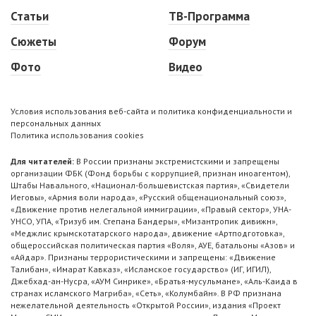
Статьи
ТВ-Программа
Сюжеты
Форум
Фото
Видео
Условия использования веб-сайта и политика конфиденциальности и
персональных данных
Политика использования cookies
Для читателей:
В России признаны экстремистскими и запрещены
организации ФБК (Фонд борьбы с коррупцией, признан иноагентом),
Штабы Навального, «Национал-большевистская партия», «Свидетели
Иеговы», «Армия воли народа», «Русский общенациональный союз»,
«Движение против нелегальной иммиграции», «Правый сектор», УНА-
УНСО, УПА, «Тризуб им. Степана Бандеры», «Мизантропик дивижн»,
«Меджлис крымскотатарского народа», движение «Артподготовка»,
общероссийская политическая партия «Воля», АУЕ, батальоны «Азов» и
«Айдар». Признаны террористическими и запрещены: «Движение
Талибан», «Имарат Кавказ», «Исламское государство» (ИГ, ИГИЛ),
Джебхад-ан-Нусра, «АУМ Синрике», «Братья-мусульмане», «Аль-Каида в
странах исламского Магриба», «Сеть», «Колумбайн». В РФ признана
нежелательной деятельность «Открытой России», издания «Проект