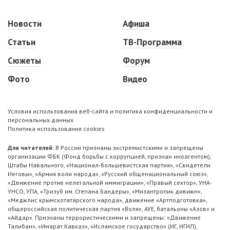
Новости
Афиша
Статьи
ТВ-Программа
Сюжеты
Форум
Фото
Видео
Условия использования веб-сайта и политика конфиденциальности и
персональных данных
Политика использования cookies
Для читателей:
В России признаны экстремистскими и запрещены
организации ФБК (Фонд борьбы с коррупцией, признан иноагентом),
Штабы Навального, «Национал-большевистская партия», «Свидетели
Иеговы», «Армия воли народа», «Русский общенациональный союз»,
«Движение против нелегальной иммиграции», «Правый сектор», УНА-
УНСО, УПА, «Тризуб им. Степана Бандеры», «Мизантропик дивижн»,
«Меджлис крымскотатарского народа», движение «Артподготовка»,
общероссийская политическая партия «Воля», АУЕ, батальоны «Азов» и
«Айдар». Признаны террористическими и запрещены: «Движение
Талибан», «Имарат Кавказ», «Исламское государство» (ИГ, ИГИЛ),