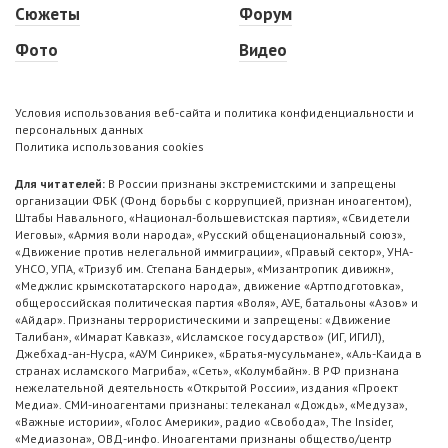
Сюжеты
Форум
Фото
Видео
Условия использования веб-сайта и политика конфиденциальности и
персональных данных
Политика использования cookies
Для читателей:
В России признаны экстремистскими и запрещены
организации ФБК (Фонд борьбы с коррупцией, признан иноагентом),
Штабы Навального, «Национал-большевистская партия», «Свидетели
Иеговы», «Армия воли народа», «Русский общенациональный союз»,
«Движение против нелегальной иммиграции», «Правый сектор», УНА-
УНСО, УПА, «Тризуб им. Степана Бандеры», «Мизантропик дивижн»,
«Меджлис крымскотатарского народа», движение «Артподготовка»,
общероссийская политическая партия «Воля», АУЕ, батальоны «Азов» и
«Айдар». Признаны террористическими и запрещены: «Движение
Талибан», «Имарат Кавказ», «Исламское государство» (ИГ, ИГИЛ),
Джебхад-ан-Нусра, «АУМ Синрике», «Братья-мусульмане», «Аль-Каида в
странах исламского Магриба», «Сеть», «Колумбайн». В РФ признана
нежелательной деятельность «Открытой России», издания «Проект
Медиа». СМИ-иноагентами признаны: телеканал «Дождь», «Медуза»,
«Важные истории», «Голос Америки», радио «Свобода», The Insider,
«Медиазона», ОВД-инфо. Иноагентами признаны общество/центр