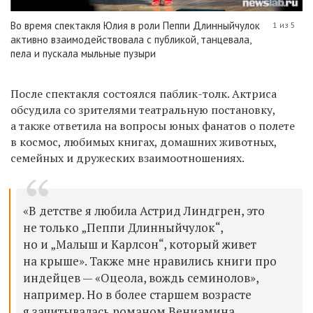
Во время спектакля Юлия в роли Пеппи Длинныйчулок
1 из 5
активно взаимодействовала с публикой, танцевала,
пела и пускала мыльные пузыри
После спектакля состоялся паблик-толк. Актриса
обсудила со зрителями театральную постановку,
а также ответила на вопросы юных фанатов о полете
в космос, любимых книгах, домашних животных,
семейных и дружеских взаимоотношениях.
«В детстве я любила Астрид Линдгрен, это
не только „Пеппи Длинныйчулок“,
но и „Малыш и Карлсон“, который живет
на крыше». Также мне нравились книги про
индейцев — «Оцеола, вождь семинолов»,
например. Но в более старшем возрасте
я зачитывалась романом Вениамина