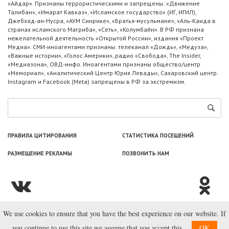
«Айдар». Признаны террористическими и запрещены: «Движение
Талибан», «Имарат Кавказ», «Исламское государство» (ИГ, ИГИЛ),
Джебхад-ан-Нусра, «АУМ Синрике», «Братья-мусульмане», «Аль-Каида в
странах исламского Магриба», «Сеть», «Колумбайн». В РФ признана
нежелательной деятельность «Открытой России», издания «Проект
Медиа». СМИ-иноагентами признаны: телеканал «Дождь», «Медуза»,
«Важные истории», «Голос Америки», радио «Свобода», The Insider,
«Медиазона», ОВД-инфо. Иноагентами признаны общество/центр
«Мемориал», «Аналитический Центр Юрия Левады», Сахаровский центр.
Instagram и Facebook (Metа) запрещены в РФ за экстремизм.
ПРАВИЛА ЦИТИРОВАНИЯ
СТАТИСТИКА ПОСЕЩЕНИЙ
РАЗМЕЩЕНИЕ РЕКЛАМЫ
ПОЗВОНИТЬ НАМ
We use cookies to ensure that you have the best experience on our website. If
© ООО «Лаборатория Новоcтей», 2003—2026.
you continue to use this site we assume that you accept this.
OK