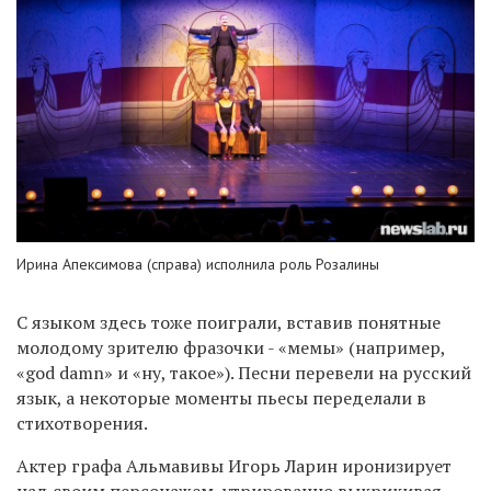
Ирина Апексимова (справа) исполнила роль Розалины
С языком здесь тоже поиграли, вставив понятные
молодому зрителю фразочки - «мемы» (например,
«god damn» и «ну, такое
»
). Песни перевели на русский
язык, а некоторые моменты пьесы переделали в
стихотворения.
Актер графа Альмавивы Игорь Ларин иронизирует
над своим персонажем, утрированно выкрикивая