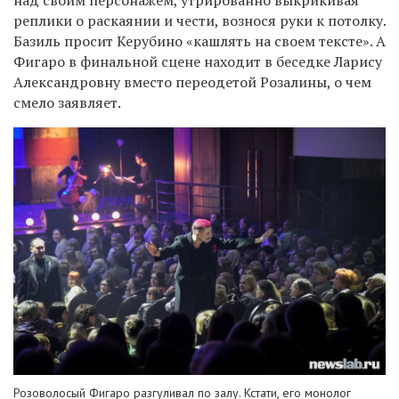
реплики о раскаянии и чести, вознося руки к потолку.
Базиль просит Керубино «кашлять на своем тексте». А
Фигаро в финальной сцене находит в беседке Ларису
Александровну вместо переодетой Розалины, о чем
смело заявляет.
Розоволосый Фигаро разгуливал по залу. Кстати, его монолог