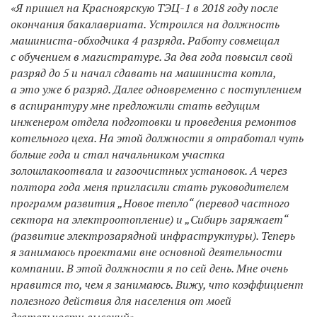
«Я пришел на Красноярскую ТЭЦ-1 в 2018 году после
окончания бакалавриата. Устроился на должность
машиниста-обходчика 4 разряда. Работу совмещал
с обучением в магистратуре. За два года повысил свой
разряд до 5 и начал сдавать на машиниста котла,
а это уже 6 разряд. Далее одновременно с поступлением
в аспирантуру мне предложили стать ведущим
инженером отдела подготовки и проведения ремонтов
котельного цеха. На этой должности я отработал чуть
больше года и стал начальником участка
золошлакоотвала и газоочистных установок. А через
полтора года меня пригласили стать руководителем
программ развития „Новое тепло“ (перевод частного
сектора на электроотопление) и „Сибирь заряжает“
(развитие электрозарядной инфраструктуры). Теперь
я занимаюсь проектами вне основной деятельности
компании. В этой должности я по сей день. Мне очень
нравится то, чем я занимаюсь. Вижу, что коэффициент
полезного действия для населения от моей
деятельности высокий».