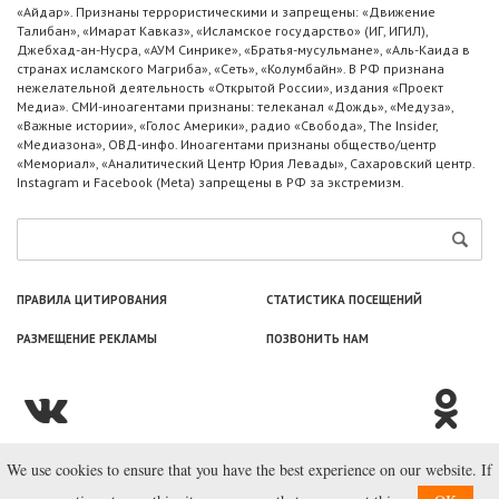
«Айдар». Признаны террористическими и запрещены: «Движение
Талибан», «Имарат Кавказ», «Исламское государство» (ИГ, ИГИЛ),
Джебхад-ан-Нусра, «АУМ Синрике», «Братья-мусульмане», «Аль-Каида в
странах исламского Магриба», «Сеть», «Колумбайн». В РФ признана
нежелательной деятельность «Открытой России», издания «Проект
Медиа». СМИ-иноагентами признаны: телеканал «Дождь», «Медуза»,
«Важные истории», «Голос Америки», радио «Свобода», The Insider,
«Медиазона», ОВД-инфо. Иноагентами признаны общество/центр
«Мемориал», «Аналитический Центр Юрия Левады», Сахаровский центр.
Instagram и Facebook (Metа) запрещены в РФ за экстремизм.
ПРАВИЛА ЦИТИРОВАНИЯ
СТАТИСТИКА ПОСЕЩЕНИЙ
РАЗМЕЩЕНИЕ РЕКЛАМЫ
ПОЗВОНИТЬ НАМ
We use cookies to ensure that you have the best experience on our website. If
© ООО «Лаборатория Новоcтей», 2003—2026.