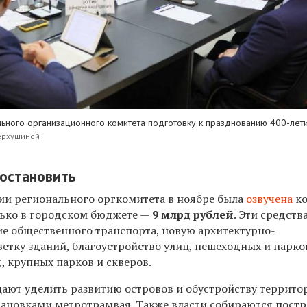
ьного организационного комитета подготовку к празднованию 400-лет
ерхушиной
 остановить
ии регионального оргкомитета в ноябре была
озвучена
к
лько в городском бюджете —
9 млрд рублей
. Эти средств
ие общественного транспорта, новую архитектурно-
етку зданий, благоустройство улиц, пешеходных и парк
д, крупных парков и скверов.
ают уделить развитию островов и обустройству террито
ановками метротрамвая. Также власти собираются пост