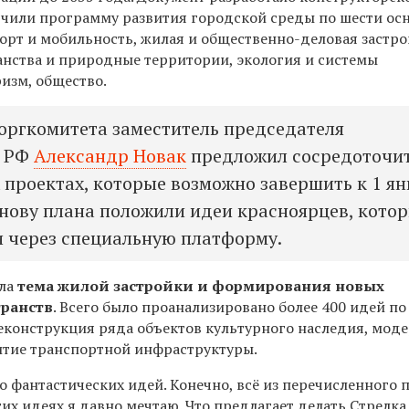
лючили программу развития городской среды по шести о
орт и мобильность, жилая и общественно-деловая застро
нства и природные территории, экология и системы
изм, общество.
оргкомитета заместитель председателя
а РФ
Александр Новак
предложил сосредоточи
 проектах, которые возможно завершить к 1 ян
основу плана положили идеи красноярцев, кото
 через специальную платформу.
ала
тема жилой застройки и формирования новых
ранств
. Всего было проанализировано более 400 идей п
реконструкция ряда объектов культурного наследия, мод
итие транспортной инфраструктуры.
о фантастических идей. Конечно, всё из перечисленного 
их идеях я давно мечтаю. Что предлагает делать Стрелка