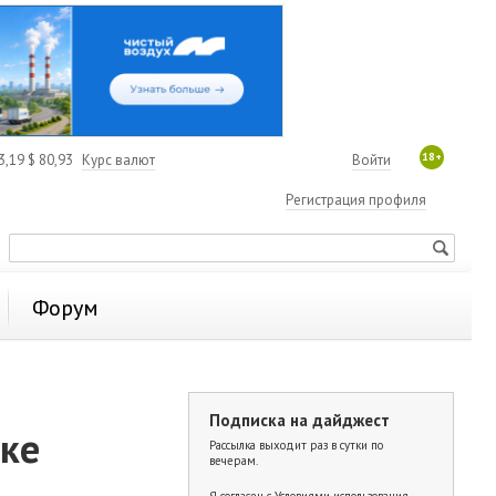
18+
3,19
$
80,93
Курс валют
Войти
Регистрация профиля
Форум
Подписка на дайджест
ске
Рассылка выходит раз в сутки по
вечерам.
Я согласен с
Условиями использования