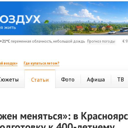
+21°C
переменная облачность, небольшой дождь
Прогноз погоды
€
9
й воздух»
Где купаться летом?
Сюжеты
Фото
Афиша
ТВ
Статьи
жен меняться»: в Краснояр
одготовку к 400-летнему