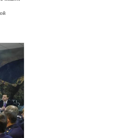
,
ной