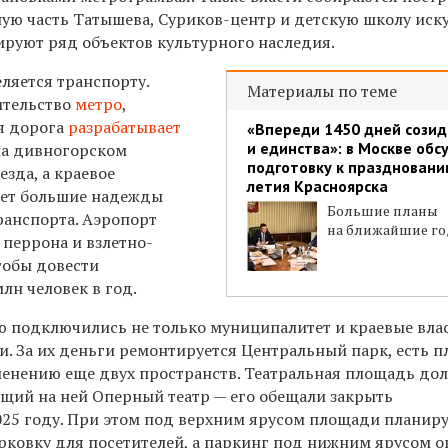
ую часть Татышева, Суриков-центр и детскую школу иску
ируют ряд объектов культурного наследия.
ляется транспорту.
Материалы по теме
ительство
метро
,
я дорога
разрабатывает
«Впереди 1450 дней сози
и единства»: в Москве обс
на дивногорском
подготовку к праздновани
зда, а краевое
летия Красноярска
ает большие надежды
Большие планы
ранспорта. Аэропорт
на ближайшие г
 перрона и взлетно-
тобы довести
лн человек в год.
ю подключились не только муниципалитет и краевые влас
и. За их деньги ремонтируется Центральный парк, есть 
енению еще двух пространств. Театральная площадь до
ящий на ней Оперный театр — его обещали закрыть
025 году. При этом под верхним ярусом площади планир
рковку для посетителей, а паркинг под нижним ярусом о