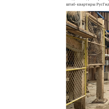
штаб-квартиры РусГид