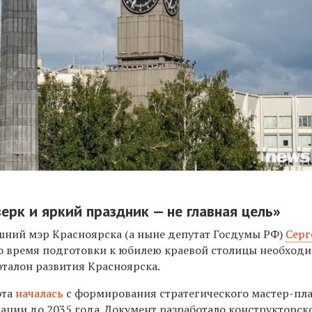
рк и яркий праздник — не главная цель»
ашний мэр Красноярска (а ныне депутат Госдумы РФ)
Серг
 во время подготовки к юбилею краевой столицы необход
талон развития Красноярска.
ота
началась
с формирования стратегического мастер-пл
ации до 2035 года. Документ разработало конструкторск