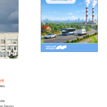
ей
имо
ана
ое бюро