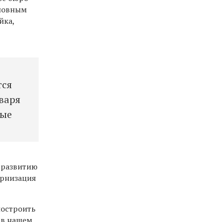
сновным
йка,
тся
варя
рые
о развитию
ернизация
построить
 в нашем