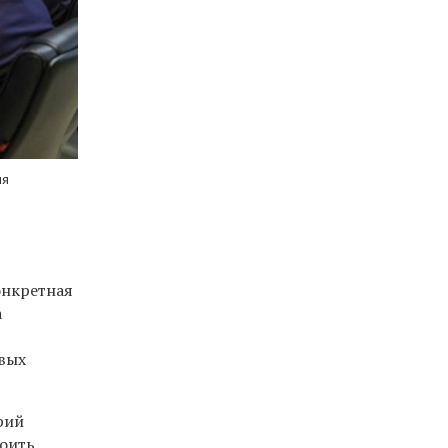
ия
онкретная
а
овых
рий
роить