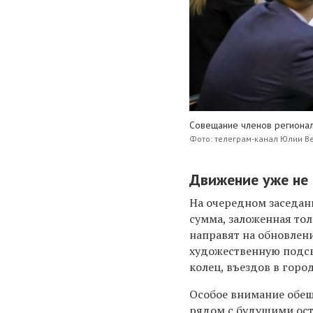
Совещание членов регионал
Фото: телеграм-канал Юлии В
Движение уже не
На очередном заседан
сумма, заложенная то
направят на обновлен
художественную подсв
колец, въездов в горо
Особое внимание обещ
рядом с будущими ост