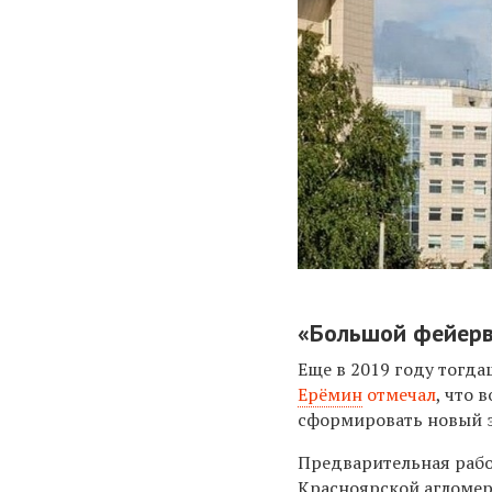
«Большой фейерве
Еще в 2019 году тогд
Ерёмин
отмечал
, что
сформировать новый э
Предварительная раб
Красноярской агломер