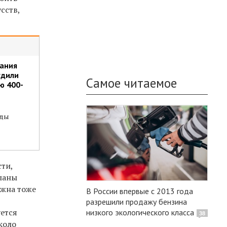
сств,
дания
удили
Самое читаемое
ю 400-
оды
ти,
планы
лжна тоже
В России впервые с 2013 года
разрешили продажу бензина
уется
низкого экологического класса
38
коло