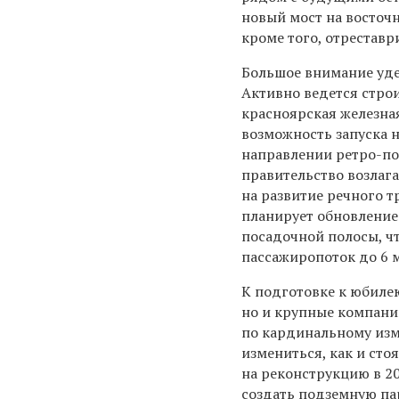
новый мост на восточн
кроме того, отреставр
Большое внимание уде
Активно ведется стро
красноярская железна
возможность запуска 
направлении ретро-пое
правительство возлаг
на развитие речного т
планирует обновление
посадочной полосы, ч
пассажиропоток до 6 м
К подготовке к юбиле
но и крупные компани
по кардинальному изм
измениться, как и сто
на реконструкцию в 2
создать подземную па