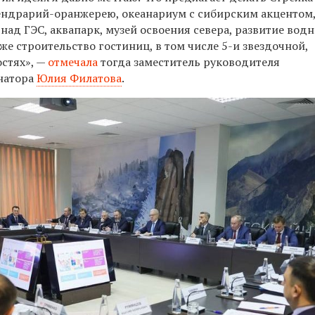
ндрарий-оранжерею, океанариум с сибирским акцентом
ад ГЭС, аквапарк, музей освоения севера, развитие вод
же строительство гостиниц, в том числе 5-и звездочной,
остях», —
отмечала
тогда заместитель руководителя
натора
Юлия Филатова
.