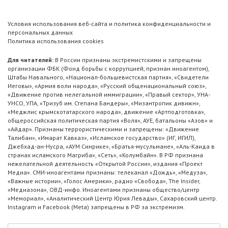
Условия использования веб-сайта и политика конфиденциальности и
персональных данных
Политика использования cookies
Для читателей:
В России признаны экстремистскими и запрещены
организации ФБК (Фонд борьбы с коррупцией, признан иноагентом),
Штабы Навального, «Национал-большевистская партия», «Свидетели
Иеговы», «Армия воли народа», «Русский общенациональный союз»,
«Движение против нелегальной иммиграции», «Правый сектор», УНА-
УНСО, УПА, «Тризуб им. Степана Бандеры», «Мизантропик дивижн»,
«Меджлис крымскотатарского народа», движение «Артподготовка»,
общероссийская политическая партия «Воля», АУЕ, батальоны «Азов» и
«Айдар». Признаны террористическими и запрещены: «Движение
Талибан», «Имарат Кавказ», «Исламское государство» (ИГ, ИГИЛ),
Джебхад-ан-Нусра, «АУМ Синрике», «Братья-мусульмане», «Аль-Каида в
странах исламского Магриба», «Сеть», «Колумбайн». В РФ признана
нежелательной деятельность «Открытой России», издания «Проект
Медиа». СМИ-иноагентами признаны: телеканал «Дождь», «Медуза»,
«Важные истории», «Голос Америки», радио «Свобода», The Insider,
«Медиазона», ОВД-инфо. Иноагентами признаны общество/центр
«Мемориал», «Аналитический Центр Юрия Левады», Сахаровский центр.
Instagram и Facebook (Metа) запрещены в РФ за экстремизм.