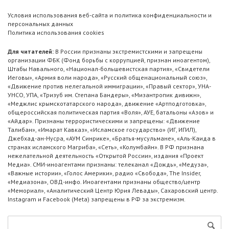
Условия использования веб-сайта и политика конфиденциальности и
персональных данных
Политика использования cookies
Для читателей:
В России признаны экстремистскими и запрещены
организации ФБК (Фонд борьбы с коррупцией, признан иноагентом),
Штабы Навального, «Национал-большевистская партия», «Свидетели
Иеговы», «Армия воли народа», «Русский общенациональный союз»,
«Движение против нелегальной иммиграции», «Правый сектор», УНА-
УНСО, УПА, «Тризуб им. Степана Бандеры», «Мизантропик дивижн»,
«Меджлис крымскотатарского народа», движение «Артподготовка»,
общероссийская политическая партия «Воля», АУЕ, батальоны «Азов» и
«Айдар». Признаны террористическими и запрещены: «Движение
Талибан», «Имарат Кавказ», «Исламское государство» (ИГ, ИГИЛ),
Джебхад-ан-Нусра, «АУМ Синрике», «Братья-мусульмане», «Аль-Каида в
странах исламского Магриба», «Сеть», «Колумбайн». В РФ признана
нежелательной деятельность «Открытой России», издания «Проект
Медиа». СМИ-иноагентами признаны: телеканал «Дождь», «Медуза»,
«Важные истории», «Голос Америки», радио «Свобода», The Insider,
«Медиазона», ОВД-инфо. Иноагентами признаны общество/центр
«Мемориал», «Аналитический Центр Юрия Левады», Сахаровский центр.
Instagram и Facebook (Metа) запрещены в РФ за экстремизм.