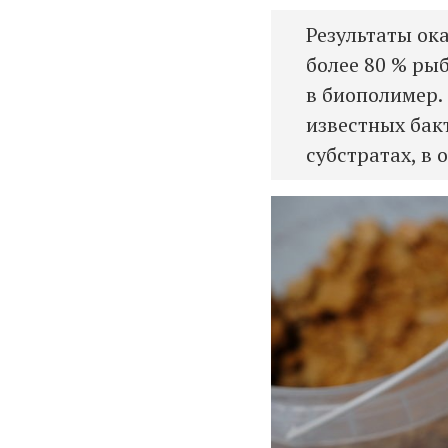
Результаты ок
более 80 % ры
в биополимер.
известных бак
субстратах, в 