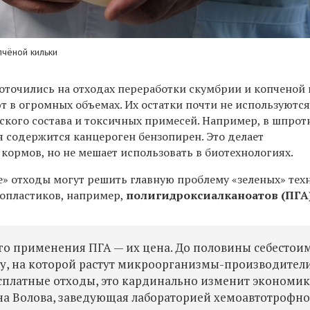
пчёной кильки
оточились на отходах переработки скумбрии и копченой
 в огромных объемах. Их остатки почти не используются
еского состава и токсичных примесей. Например, в шпрот
я содержится канцероген бензопирен. Это делает
кормов, но не мешает использовать в биотехнологиях.
» отходы могут решить главную проблему «зеленых» тех
опластиков, например,
полигидроксиалканоатов
(ПГА
го применения ПГА — их цена. До половины себестои
у, на которой растут микроорганизмы-производители
есплатные отходы, это кардинально изменит экономи
яна Волова, заведующая лабораторией хемоавтотрофн