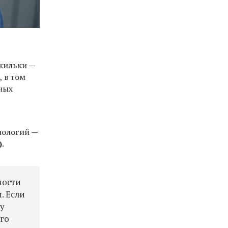
 кильки —
, в том
ных
нологий —
)
.
мости
. Если
ку
ого