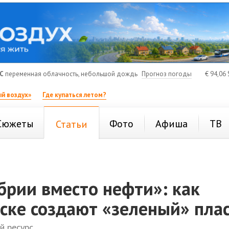
C
переменная облачность, небольшой дождь
Прогноз погоды
€
94,06
й воздух»
Где купаться летом?
Сюжеты
Фото
Афиша
ТВ
Статьи
брии вместо нефти»: как
ске создают «зеленый» пла
й ресурс