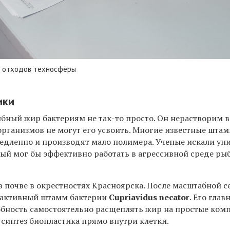
з отходов техносферы
ики
бный жир бактериям не так-то просто. Он нерастворим в
рганизмов не могут его усвоить. Многие известные шта
 медленно и производят мало полимера. Ученые искали у
ый мог бы эффективно работать в агрессивной среде ры
в почве в окрестностях Красноярска. После масштабной 
е активный штамм бактерии
Cupriavidus necator
. Его глав
бность самостоятельно расщеплять жир на простые ком
 синтез биопластика прямо внутри клетки.