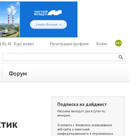
18+
$
81,41
Курс валют
Регистрация профиля
Войти
Форум
Подписка на дайджест
Рассылка выходит раз в сутки по
вечерам.
стик
Я согласен с
Условиями использования
веб-сайта и политикой
конфиденциальности и персональных