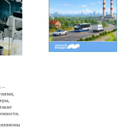
и —
тиями,
еры,
такие
енности.
 миллионы