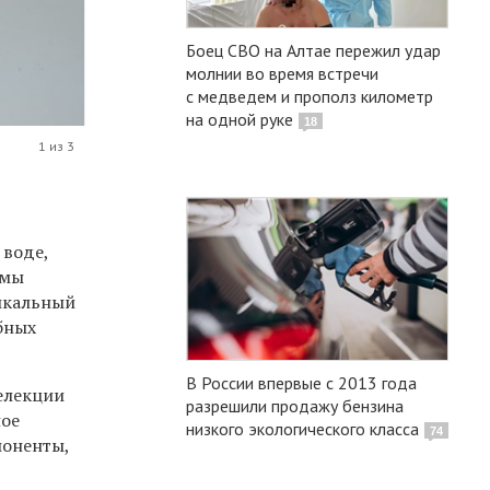
Боец СВО на Алтае пережил удар
молнии во время встречи
с медведем и прополз километр
на одной руке
18
1 из 3
 воде,
ммы
никальный
бных
В России впервые с 2013 года
селекции
разрешили продажу бензина
ное
низкого экологического класса
74
поненты,