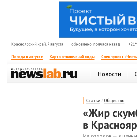
Красноярский край, 7 августа
обновлено: полчаса назад
+21°
Погода в августе
Карта отключений воды
Спецпроект «Чисты
Новости
/
Статьи
Общество
«Жир скум
в Краснояр
Из отходов — в ценны