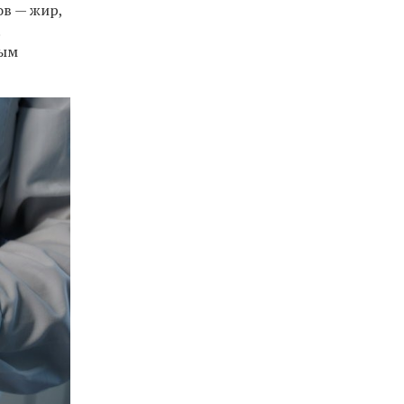
ов — жир,
.
ным