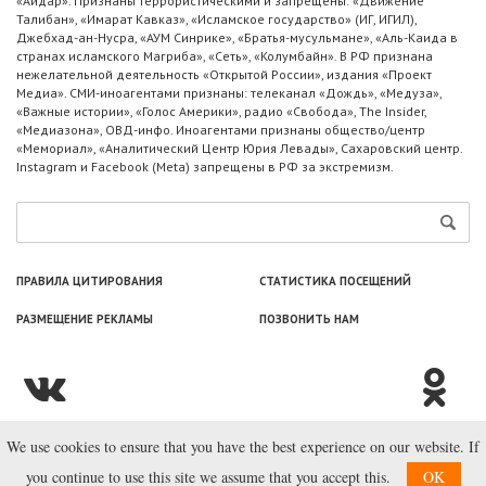
«Айдар». Признаны террористическими и запрещены: «Движение
Талибан», «Имарат Кавказ», «Исламское государство» (ИГ, ИГИЛ),
Джебхад-ан-Нусра, «АУМ Синрике», «Братья-мусульмане», «Аль-Каида в
странах исламского Магриба», «Сеть», «Колумбайн». В РФ признана
нежелательной деятельность «Открытой России», издания «Проект
Медиа». СМИ-иноагентами признаны: телеканал «Дождь», «Медуза»,
«Важные истории», «Голос Америки», радио «Свобода», The Insider,
«Медиазона», ОВД-инфо. Иноагентами признаны общество/центр
«Мемориал», «Аналитический Центр Юрия Левады», Сахаровский центр.
Instagram и Facebook (Metа) запрещены в РФ за экстремизм.
ПРАВИЛА ЦИТИРОВАНИЯ
СТАТИСТИКА ПОСЕЩЕНИЙ
РАЗМЕЩЕНИЕ РЕКЛАМЫ
ПОЗВОНИТЬ НАМ
We use cookies to ensure that you have the best experience on our website. If
© ООО «Лаборатория Новоcтей», 2003—2026.
you continue to use this site we assume that you accept this.
OK