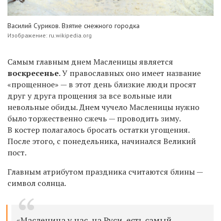
Василий Суриков. Взятие снежного городка
Изображение: ru.wikipedia.org
Самым главным днем Масленицы является
воскресенье
. У православных оно имеет название
«прощенное» — в этот день близкие люди просят
друг у друга прощения за все вольные или
невольные обиды. Днем чучело Масленицы нужно
было торжественно сжечь — проводить зиму.
В костер полагалось бросать остатки угощения.
После этого, с понедельника, начинался Великий
пост.
Главным
атрибутом праздника считаются блины —
символ солнца.
«
Масленица у нас, на
Руси
, есть самый