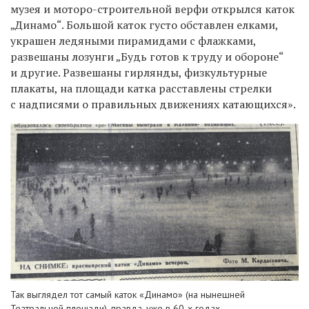
музея и моторо-строительной верфи открылся каток
„Динамо“. Большой каток густо обставлен елками,
украшен ледяными пирамидами с флажками,
развешаны лозунги „Будь готов к труду и обороне“
и другие. Развешаны гирлянды, физкультурные
плакаты, на площади катка расставлены стрелки
с надписями о правильных движениях катающихся».
Так выглядел тот самый каток «Динамо» (на нынешней
Театральной площади), правда, уже в 60-х годах.