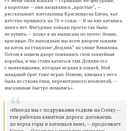
«У меня были коньки — страшные. Не фигурные,
а короткие — они назывались „простые“, —
рассказывает жительница Красноярска Елена, чье
детство пришлось на 70-е годы. — Я на них каталась
много лет. Фигурные коньки просто так было
не купить — позже я их выписала по почте: белые,
красивые. По выходным мы всем двором ходили
на каток на стадионе „Водник“ на улице Вавилова.
Потом в нашем дворе появилась своя хоккейная
коробка, и мы стали кататься там. Делили его
с мальчишками, которые играли в хоккей. Мой
младший брат тоже играл. Помню, клюшка у него
была из ствола ёлки, перемотанного изолентой, —
магазинная быстро ломалась».
«Иногда мы с подружками ездили на Сопку —
там работала канатная дорога: доезжаешь
до верха горы и катишься вниз, — продолжает
Елена. — Однажды у меня там случилась