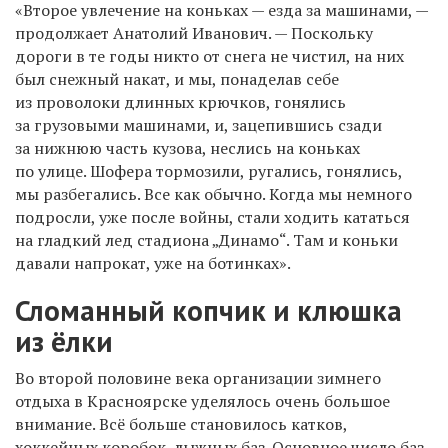
«Второе увлечение на коньках — езда за машинами, —
продолжает Анатолий Иванович. — Поскольку
дороги в те годы никто от снега не чистил, на них
был снежный накат, и мы, понаделав себе
из проволоки длинных крючков, гонялись
за грузовыми машинами, и, зацепившись сзади
за нижнюю часть кузова, неслись на коньках
по улице. Шофера тормозили, ругались, гонялись,
мы разбегались. Все как обычно. Когда мы немного
подросли, уже после войны, стали ходить кататься
на гладкий лед стадиона „Динамо“. Там и коньки
давали напрокат, уже на ботинках».
Сломанный копчик и клюшка
из ёлки
Во второй половине века организации зимнего
отдыха в Красноярске уделялось очень большое
внимание. Всё больше становилось катков,
хоккейных коробок, лыжных баз. Основное число баз