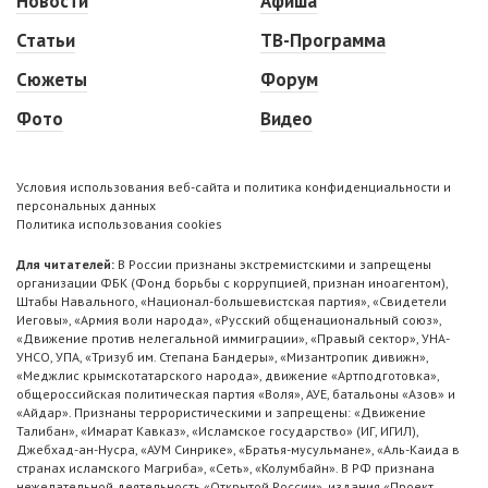
Новости
Афиша
Статьи
ТВ-Программа
Сюжеты
Форум
Фото
Видео
Условия использования веб-сайта и политика конфиденциальности и
персональных данных
Политика использования cookies
Для читателей:
В России признаны экстремистскими и запрещены
организации ФБК (Фонд борьбы с коррупцией, признан иноагентом),
Штабы Навального, «Национал-большевистская партия», «Свидетели
Иеговы», «Армия воли народа», «Русский общенациональный союз»,
«Движение против нелегальной иммиграции», «Правый сектор», УНА-
УНСО, УПА, «Тризуб им. Степана Бандеры», «Мизантропик дивижн»,
«Меджлис крымскотатарского народа», движение «Артподготовка»,
общероссийская политическая партия «Воля», АУЕ, батальоны «Азов» и
«Айдар». Признаны террористическими и запрещены: «Движение
Талибан», «Имарат Кавказ», «Исламское государство» (ИГ, ИГИЛ),
Джебхад-ан-Нусра, «АУМ Синрике», «Братья-мусульмане», «Аль-Каида в
странах исламского Магриба», «Сеть», «Колумбайн». В РФ признана
нежелательной деятельность «Открытой России», издания «Проект