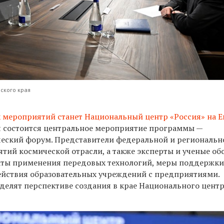
ского края
 мероприятий станет Национальный центр «Россия» на Е
я
состоится центральное мероприятие программы —
ческий форум.
П
редставители федеральной и регионально
тий космической отрасли,
а также
эксперт
ы
и
ученые
об
аты применения передовых технологий, меры поддержк
йствия образовательных учреждений с предприятиями.
уделят
перспектив
е
создания в крае Национального цент