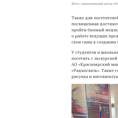
Фото: национальный центр «Ро
Также для посетителе
посвященная
достиже
пройти базовый медиц
о работе ведущих пре
свои силы в создании
У
студентов и школьн
посетить с экскурсие
АО «Красноярский ма
«Радиосвязь».
Также
с
рисунка
и
интеллектуа