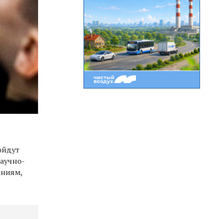
ойдут
научно-
аниям,