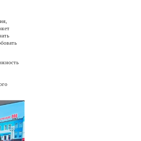
ия,
ожет
нать
обовать
можность
ого