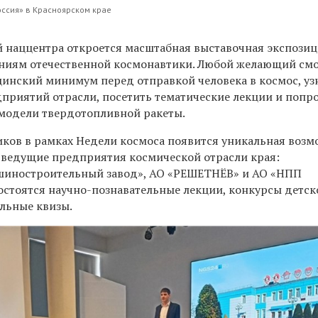
ссия» в Красноярском крае
й наццентра
откроется
масштабная выставочная экспозиц
ниям отечественной космонавтики. Любой желающий см
инский минимум перед отправкой человека в космос, уз
дприятий отрасли, посетить тематические лекции и попр
 модели твердотопливной ракеты.
иков
в рамках Недели космоса появится уникальная воз
й ведущие предприятия космической отрасли края:
шиностроительный завод», АО «РЕШЕТНЁВ»
и
АО «НПП
остоятся
научно-познавательные лекции, конкурсы детск
льные квизы.