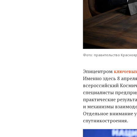
Фото: правительство Краснояр
Эпицентром
ключевых
Именно здесь
8 апрел
всероссийский Косми
специалисты
предприя
практические результ
и механизмы взаимоде
Отдельное внимание 
спутникостроения.