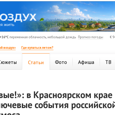
+16°C
переменная облачность, небольшой дождь
Прогноз погоды
€
9
й воздух»
Где купаться летом?
Сюжеты
Фото
Афиша
ТВ
Статьи
ые!»: в Красноярском крае
лючевые события российско
смоса