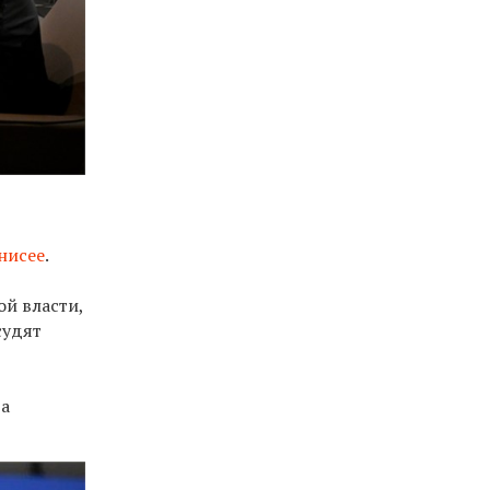
нисее
.
й власти,
судят
и
ра