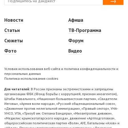
Новости
Афиша
Статьи
ТВ-Программа
Сюжеты
Форум
Фото
Видео
Условия использования веб-сайта и политика конфиденциальности и
персональных данных
Политика использования cookies
Для читателей:
В России признаны экстремистскими и запрещены
организации ФБК (Фонд борьбы с коррупцией, признан иноагентом),
Штабы Навального, «Национал-большевистская партия», «Свидетели
Иеговы», «Армия воли народа», «Русский общенациональный союз»,
«Движение против нелегальной иммиграции», «Правый сектор», УНА-
УНСО, УПА, «Тризуб им. Степана Бандеры», «Мизантропик дивижн»,
«Меджлис крымскотатарского народа», движение «Артподготовка»,
общероссийская политическая партия «Воля», АУЕ, батальоны «Азов» и
«Айдар». Признаны террористическими и запрещены: «Движение