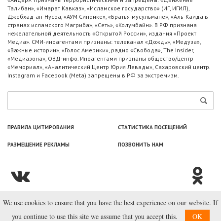
Талибан», «Имарат Кавказ», «Исламское государство» (ИГ, ИГИЛ),
Джебхад-ан-Нусра, «АУМ Синрике», «Братья-мусульмане», «Аль-Каида в
странах исламского Магриба», «Сеть», «Колумбайн». В РФ признана
нежелательной деятельность «Открытой России», издания «Проект
Медиа». СМИ-иноагентами признаны: телеканал «Дождь», «Медуза»,
«Важные истории», «Голос Америки», радио «Свобода», The Insider,
«Медиазона», ОВД-инфо. Иноагентами признаны общество/центр
«Мемориал», «Аналитический Центр Юрия Левады», Сахаровский центр.
Instagram и Facebook (Metа) запрещены в РФ за экстремизм.
ПРАВИЛА ЦИТИРОВАНИЯ
СТАТИСТИКА ПОСЕЩЕНИЙ
РАЗМЕЩЕНИЕ РЕКЛАМЫ
ПОЗВОНИТЬ НАМ
We use cookies to ensure that you have the best experience on our website. If
© ООО «Лаборатория Новоcтей», 2003—2026.
you continue to use this site we assume that you accept this.
OK