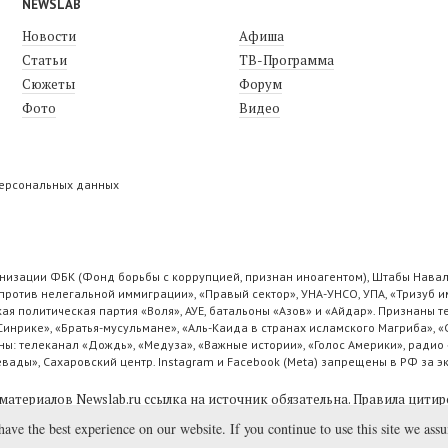
NEWSLAB
Новости
Афиша
Статьи
ТВ-Программа
Сюжеты
Форум
Фото
Видео
персональных данных
низации ФБК (Фонд борьбы с коррупцией, признан иноагентом), Штабы Навал
ротив нелегальной иммиграции», «Правый сектор», УНА-УНСО, УПА, «Тризуб и
ая политическая партия «Воля», АУЕ, батальоны «Азов» и «Айдар». Признаны
 Синрике», «Братья-мусульмане», «Аль-Каида в странах исламского Магриба», 
ы: телеканал «Дождь», «Медуза», «Важные истории», «Голос Америки», радио 
ады», Сахаровский центр. Instagram и Facebook (Metа) запрещены в РФ за э
материалов Newslab.ru ссылка на источник обязательна.
Правила цитир
have the best experience on our website. If you continue to use this site we ass