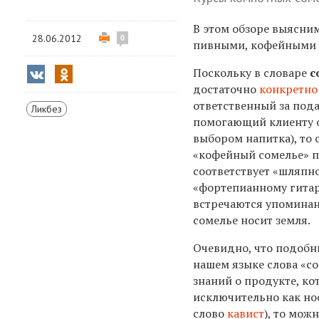
В этом обзоре выясни
28.06.2012
0
пивными, кофейными 
Поскольку в словаре
с
достаточно
конкретно
ответственный за пода
Ликбез
помогающий клиенту 
выбором напитка), то 
«кофейный сомелье» 
соответствует «шляпн
«фортепианному гитари
встречаются упоминан
сомелье носит земля.
Очевидно, что подобн
нашем языке слова «со
знаний о продукте, ко
исключительно как нос
слово
кавист
), то мож