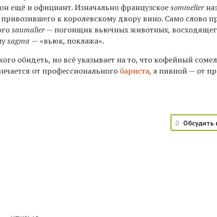
 он ещё и официант. Изначально французское
sommelier
на
, привозившего к королевскому двору вино. Само слово 
ого
saumalier
— погонщик вьючных животных, восходящег
му
sagma
— «вьюк, поклажа».
ого обидеть, но всё указывает на то, что кофейный сомел
личается от профессионального
бариста
, а пивной — от п
0
Обсудить 