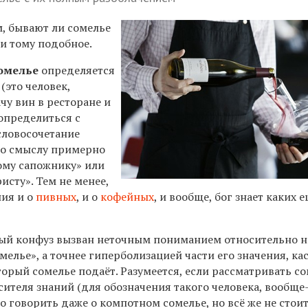
м, бывают ли сомелье
и тому подобное.
омелье
определяется
(это человек,
чу вин в ресторане и
определиться с
словосочетание
по смыслу примерно
ому сапожнику» или
сту». Тем не менее,
ия и о
пивных
, и о
кофейных
, и вообще, бог знает каких 
ый конфуз вызван неточным пониманием относительно н
мелье», а точнее гиперболизацией части его значения, к
торый сомелье подаёт. Разумеется, если рассматривать с
ителя знаний (для обозначения такого человека, вообще-
но говорить даже о компотном сомелье, но всё же не стои