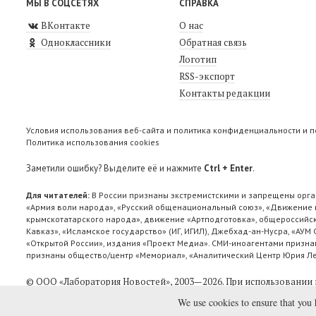
МЫ В СОЦСЕТЯХ
СПРАВКА
ВКонтакте
О нас
Одноклассники
Обратная связь
Логотип
RSS-экспорт
Контакты редакции
Условия использования веб-сайта и политика конфиденциальности и 
Политика использования cookies
Заметили ошибку? Выделите её и нажмите
Ctrl + Enter
.
Для читателей:
В России признаны экстремистскими и запрещены орга
«Армия воли народа», «Русский общенациональный союз», «Движение п
крымскотатарского народа», движение «Артподготовка», общероссийск
Кавказ», «Исламское государство» (ИГ, ИГИЛ), Джебхад-ан-Нусра, «АУМ
«Открытой России», издания «Проект Медиа». СМИ-иноагентами признан
признаны общество/центр «Мемориал», «Аналитический Центр Юрия Лев
© ООО «Лаборатория Новоcтей», 2003—2026.
При использовании 
We use cookies to ensure that you 