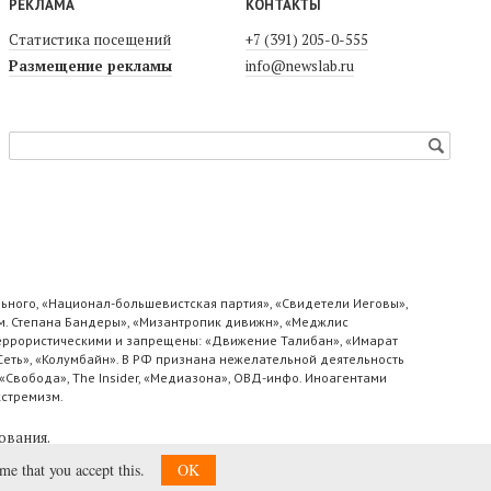
РЕКЛАМА
КОНТАКТЫ
Статистика посещений
+7 (391) 205-0-555
Размещение рекламы
info@newslab.ru
ьного, «Национал-большевистская партия», «Свидетели Иеговы»,
м. Степана Бандеры», «Мизантропик дивижн», «Меджлис
 террористическими и запрещены: «Движение Талибан», «Имарат
«Сеть», «Колумбайн». В РФ признана нежелательной деятельность
«Свобода», The Insider, «Медиазона», ОВД-инфо. Иноагентами
кстремизм.
ования
.
ume that you accept this.
OK