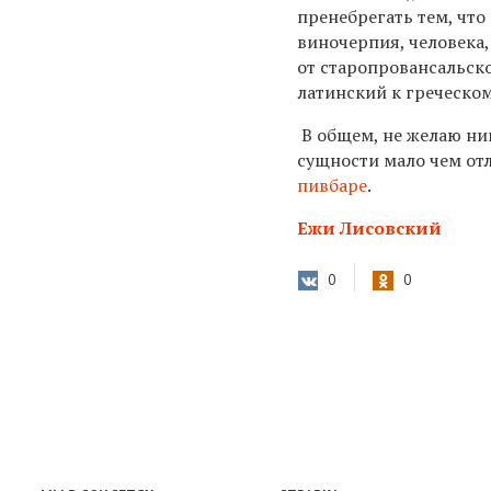
пренебрегать тем, что
виночерпия, человека
от старопровансальск
латинский к греческо
В общем, не желаю ник
сущности мало чем от
пивбаре
.
Ежи Лисовский
0
0