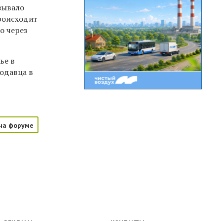
зывало
происходит
о через
ье в
родавца в
на форуме