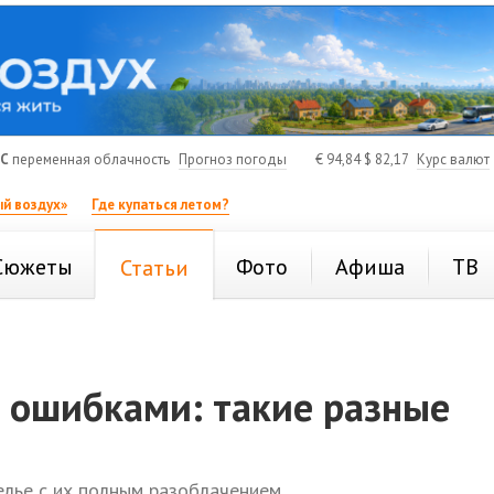
°C
переменная облачность
Прогноз погоды
€
94,84
$
82,17
Курс валют
й воздух»
Где купаться летом?
Сюжеты
Фото
Афиша
ТВ
Статьи
д ошибками: такие разные
лье с их полным разоблачением