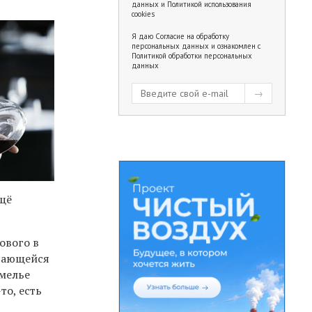
данных
и
Политикой использования
cookies
Я даю
Согласие на обработку
персональных данных
и ознакомлен с
Политикой обработки персональных
данных
ещё
ового в
асающейся
омелье
то, есть
т