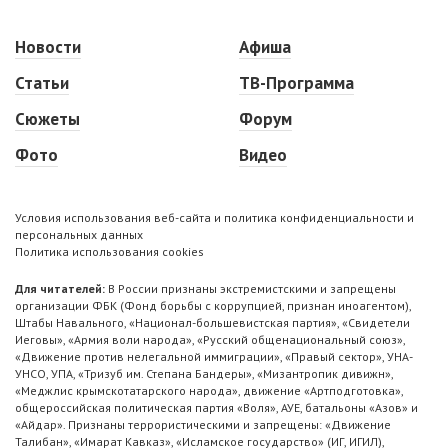
Новости
Афиша
Статьи
ТВ-Программа
Сюжеты
Форум
Фото
Видео
Условия использования веб-сайта и политика конфиденциальности и
персональных данных
Политика использования cookies
Для читателей:
В России признаны экстремистскими и запрещены
организации ФБК (Фонд борьбы с коррупцией, признан иноагентом),
Штабы Навального, «Национал-большевистская партия», «Свидетели
Иеговы», «Армия воли народа», «Русский общенациональный союз»,
«Движение против нелегальной иммиграции», «Правый сектор», УНА-
УНСО, УПА, «Тризуб им. Степана Бандеры», «Мизантропик дивижн»,
«Меджлис крымскотатарского народа», движение «Артподготовка»,
общероссийская политическая партия «Воля», АУЕ, батальоны «Азов» и
«Айдар». Признаны террористическими и запрещены: «Движение
Талибан», «Имарат Кавказ», «Исламское государство» (ИГ, ИГИЛ),