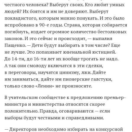
честного человека? Выберут своих. Кто любит умных
людей? Их боятся и им не доверяют. Выберут
покладистого, которым можно понукать. И это было
испробовано в
90-е
годы. Страна, которая собирается
погибнуть, издает огромное количество бестолковых
законов. И это сейчас и происходит, — выпалил
Пащенко. — Дети будут выбирать в том числе? Еще
не лучше. Это попахивает ювенальной юстицией.
До
14-ти,
до
16-ти
лет их вообще трогать не надо.
А так они смолоду включатся в эти сделки,
в переговоры, научатся цинизму, лжи. Дайте
им заниматься, дайте им пионерские галстуки,
только слово «Ленин» не произносите.
В учительском сообществе к предложению премьер-
министра и министерства относятся скорее
положительно. Правда, оговариваются — если
выборы будут честными и справедливыми.
— Директоров необходимо избирать на конкурсной