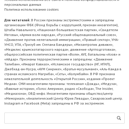
персональных данных
Политика использования cookies
Для читателей:
В России признаны экстремистскими и запрещены
организации ФБК (Фонд борьбы с коррупцией, признан иноагентом),
Штабы Навального, «Национал-большевистская партия», «Свидетели
Иеговы», «Армия воли народа», «Русский общенациональный союз»,
«Движение против нелегальной иммиграции», «Правый сектор», УНА-
УНСО, УПА, «Тризуб им. Степана Бандеры», «Мизантропик дивижн»,
«Меджлис крымскотатарского народа», движение «Артподготовка»,
общероссийская политическая партия «Воля», АУЕ, батальоны «Азов» и
«Айдар». Признаны террористическими и запрещены: «Движение
Талибан», «Имарат Кавказ», «Исламское государство» (ИГ, ИГИЛ),
Джебхад-ан-Нусра, «АУМ Синрике», «Братья-мусульмане», «Аль-Каида в
странах исламского Магриба», «Сеть», «Колумбайн». В РФ признана
нежелательной деятельность «Открытой России», издания «Проект
Медиа». СМИ-иноагентами признаны: телеканал «Дождь», «Медуза»,
«Важные истории», «Голос Америки», радио «Свобода», The Insider,
«Медиазона», ОВД-инфо. Иноагентами признаны общество/центр
«Мемориал», «Аналитический Центр Юрия Левады», Сахаровский центр.
Instagram и Facebook (Metа) запрещены в РФ за экстремизм.