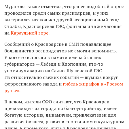
Муратова также отметила, что ранее подобный опрос
проводился среди самих красноярцев, и у них
выстроился несколько другой ассоциативный ряд:
Столбы, Красноярская ГЭС, фонтаны и та же часовня
на
Караульной горе
.
Сообщений о Красноярске в СМИ подавляющее
большинство респондентов не смогли вспомнить.
У кого-то всплыли в памяти имена бывших
губернаторов — Лебедя и Хлопонина, кто-то
упомянул аварию на Саяно-Шушенской ГЭС.
Из относительно свежих событий — шумиха вокруг
ферросплавного завода и
гибель жирафов в «Роевом
ручье»
.
В целом, жители СФО считают, что Красноярск
превосходит их города по благоустройству, имеет
богатую историю, динамичен, привлекателен для
развития бизнеса, развит в спортивном и культурном
плане. А кроме того, жить в Красноярске дешевле,