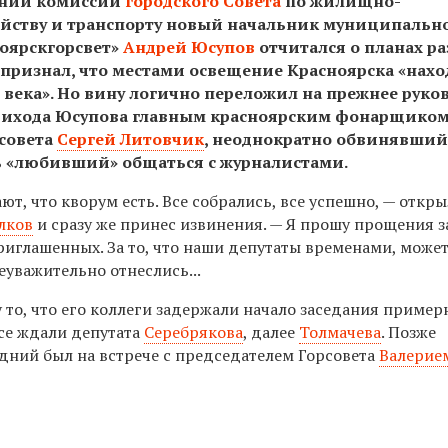
ании комиссии
городского Совета
по жилищно-
йству и транспорту новый начальник муниципальн
оярскгорсвет»
Андрей Юсупов
отчитался о планах р
 признал, что местами освещение Красноярска «нахо
 века». Но вину логично переложил на прежнее руков
рихода Юсупова главным красноярским фонарщико
совета
Сергей Литовчик
, неоднократно обвинявший
ь «любивший» общаться с журналистами.
ют, что кворум есть. Все собрались, все успешно, — откр
лков
и сразу же принес извинения. — Я прошу прощения з
риглашенных. За то, что наши депутаты временами, може
неуважительно отнеслись...
 то, что его коллеги задержали начало заседания пример
все ждали депутата
Серебрякова
, далее
Толмачева
. Позже
едний был на встрече с председателем Горсовета
Валерие