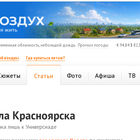
еменная облачность, небольшой дождь
Прогноз погоды
€
94,84
$
82,
й воздух»
Где купаться летом?
Сюжеты
Фото
Афиша
ТВ
Статьи
ла Красноярска
ака лишь к Универсиаде