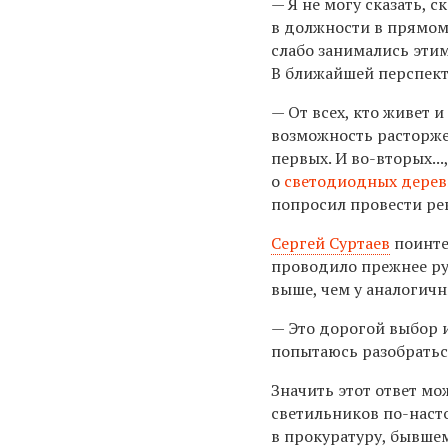
— Я не могу сказать, 
в должности в прямом
слабо занимались этим
В ближайшей перспект
— От всех, кто живет 
возможность расторж
первых. И во-вторых...
о
светодиодных дерев
попросил провести рев
Сергей Суртаев
поинте
проводило прежнее рук
выше, чем у аналогичн
— Это дорогой выбор 
попытаюсь разобраться
Значить этот ответ мо
светильников по-наст
в прокуратуру, бывше