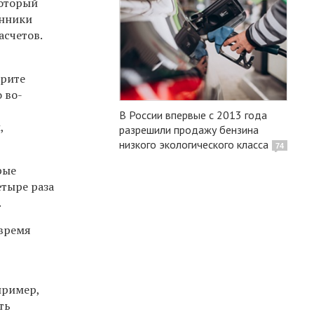
который
енники
асчетов.
трите
о во-
В России впервые с 2013 года
,
разрешили продажу бензина
низкого экологического класса
74
рые
етыре раза
.
 время
пример,
ть