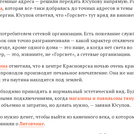
 темные адреса — решили передать Юсупову напрямую. Р
а
, которая все-таки добралась до точных адресов и темы
ргии. Юсупов ответил, что «Горсвет» тут вряд ли винове
отребителем сетевой организации. Есть пожелание служб
вок они точно разграничивали — какой характер отключе
везде, кроме одного дома — это наше, а когда нет света во
, — это, извините, не «Горсвет», а сетевые организации.
ина
отметила, что в центре Красноярска ночью очень кра
 проводов производит печальное впечатление. Она же на
х эта паутина находится под землей.
обходимо приводить в нормальный эстетический вид. Бу
льными подключениями, когда
магазины и павильоны тяну
 объемно и затратно, но делать нужно, — заявил Юсупов.
о нужно денег, чтобы выйти из каменного века, о которо
омнили о
Литовчике
.