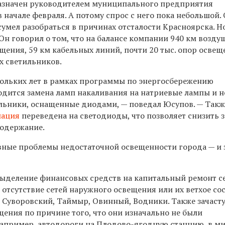
азначен руководителем муниципального предприятия
 начале февраля. А потому спрос с него пока небольшой.
умел разобраться в причинах отсталости Красноярска. Н
Он говорил о том, что на балансе компании 940 км возд
щения, 59 км кабельных линий, почти 20 тыс. опор освещ
ых светильников.
ольких лет в рамках программы по энергосбережению
одится замена ламп накаливания на натриевые лампы и н
льники, оснащенные диодами, — поведал Юсупов. — Такж
нация
переведена на светодиоды, что позволяет снизить 
содержание.
вные проблемы недостаточной освещенности города — и 
выделение финансовых средств на капитальный ремонт с
отсутствие сетей наружного освещения или их ветхое со
, Суворовский, Таймыр, Овинный, Водники. Также зачаст
щения по причине того, что они изначально не были
например, автодороги на Плодово-ягодную станцию, в м