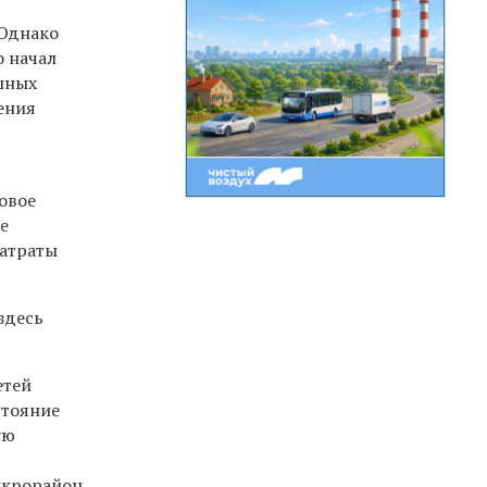
 Однако
о начал
ушных
ения
овое
е
затраты
здесь
етей
стояние
ую
икрорайон