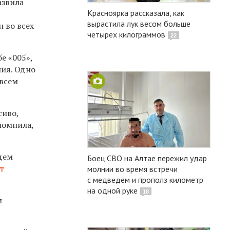
азвила
Красноярка рассказала, как
вырастила лук весом больше
н во всех
четырех килограммов
22
е «005»,
ния. Одно
 всем
сиво,
помнила,
дем
Боец СВО на Алтае пережил удар
т
молнии во время встречи
с медведем и прополз километр
на одной руке
18
м