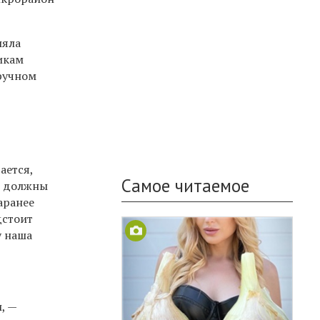
ляла
икам
ручном
ается,
Самое читаемое
Мы должны
аранее
дстоит
у наша
, —