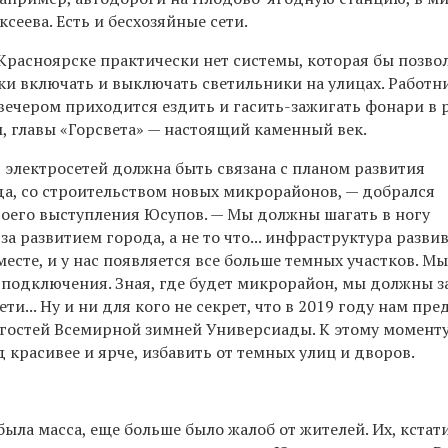
сеева. Есть и бесхозяйные сети.
Красноярске практически нет системы, которая бы позво
и включать и выключать светильники на улицах. Работн
вечером приходится ездить и гасить-зажигать фонари в 
м, главы «Горсвета» — настоящий каменный век.
 электросетей должна быть связана с планом развития
а, со строительством новых микрорайонов, — добрался
воего выступления Юсупов. — Мы должны шагать в ногу
за развитием города, а не то что... инфраструктура развив
месте, и у нас появляется все больше темных участков. 
 подключения. Зная, где будет микрорайон, мы должны з
и... Ну и ни для кого не секрет, что в 2019 году нам пре
 гостей Всемирной зимней Универсиады. К этому момент
д красивее и ярче, избавить от темных улиц и дворов.
была масса, еще больше было жалоб от жителей. Их, кстати