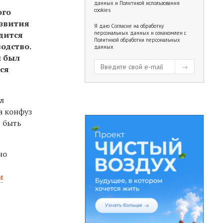
данных
и
Политикой использования
ого
cookies
азвития
Я даю
Согласие на обработку
дится
персональных данных
и ознакомлен с
Политикой обработки персональных
одство.
данных
м был
ся
ыл
а конфуз
т быть
но
м