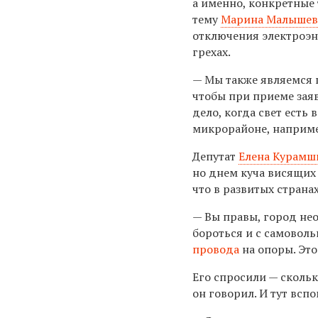
а именно, конкретные
тему
Марина Малышев
отключения электроэне
грехах.
— Мы также являемся п
чтобы при приеме зая
дело, когда свет есть 
микрорайоне, например
Депутат
Елена Курамш
но днем куча висящих
что в развитых страна
— Вы правы, город не
бороться и с самово
провода
на опоры. Это
Его спросили — скольк
он говорил. И тут всп