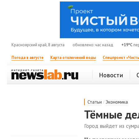
Красноярский край, 8 августа
обновлено: час назад
+19°C
пер
Погода в августе
Карта отключений воды
Спецпроект «Чисты
Новости
/
Статьи
Экономика
Тёмные де
Город выйдет из сумр