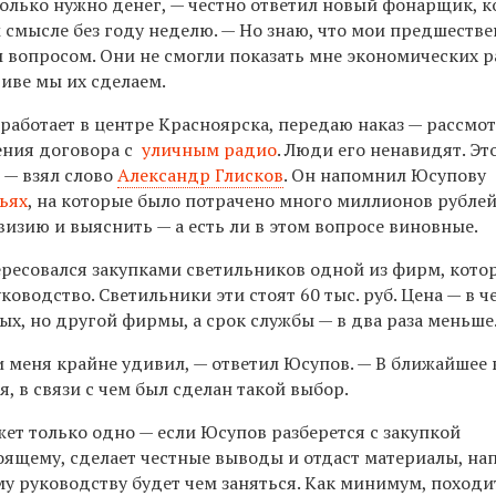
сколько нужно денег, — честно ответил новый фонарщик, 
 смысле без году неделю. — Но знаю, что мои предшеств
 вопросом. Они не смогли показать мне экономических р
иве мы их сделаем.
и работает в центре Красноярска, передаю наказ — рассмо
ения договора с
уличным радио
. Люди его ненавидят. Эт
, — взял слово
Александр Глисков
. Он напомнил Юсупову
ьях
, на которые было потрачено много миллионов рублей
изию и выяснить — а есть ли в этом вопросе виновные.
ресовался закупками светильников одной из фирм, кото
оводство. Светильники эти стоят 60 тыс. руб. Цена — в ч
ых, но другой фирмы, а срок службы — в два раза меньше
и меня крайне удивил, — ответил Юсупов. — В ближайшее
, в связи с чем был сделан такой выбор.
жет только одно — если Юсупов разберется с закупкой
оящему, сделает честные выводы и отдаст материалы, на
му руководству будет чем заняться. Как минимум, походи