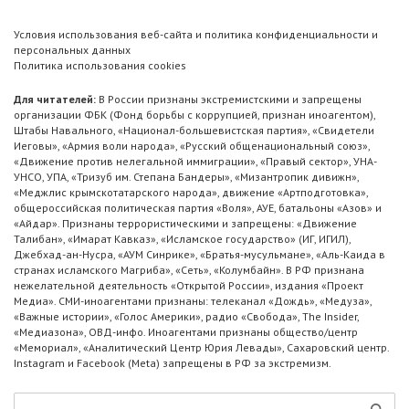
Условия использования веб-сайта и политика конфиденциальности и
персональных данных
Политика использования cookies
Для читателей:
В России признаны экстремистскими и запрещены
организации ФБК (Фонд борьбы с коррупцией, признан иноагентом),
Штабы Навального, «Национал-большевистская партия», «Свидетели
Иеговы», «Армия воли народа», «Русский общенациональный союз»,
«Движение против нелегальной иммиграции», «Правый сектор», УНА-
УНСО, УПА, «Тризуб им. Степана Бандеры», «Мизантропик дивижн»,
«Меджлис крымскотатарского народа», движение «Артподготовка»,
общероссийская политическая партия «Воля», АУЕ, батальоны «Азов» и
«Айдар». Признаны террористическими и запрещены: «Движение
Талибан», «Имарат Кавказ», «Исламское государство» (ИГ, ИГИЛ),
Джебхад-ан-Нусра, «АУМ Синрике», «Братья-мусульмане», «Аль-Каида в
странах исламского Магриба», «Сеть», «Колумбайн». В РФ признана
нежелательной деятельность «Открытой России», издания «Проект
Медиа». СМИ-иноагентами признаны: телеканал «Дождь», «Медуза»,
«Важные истории», «Голос Америки», радио «Свобода», The Insider,
«Медиазона», ОВД-инфо. Иноагентами признаны общество/центр
«Мемориал», «Аналитический Центр Юрия Левады», Сахаровский центр.
Instagram и Facebook (Metа) запрещены в РФ за экстремизм.