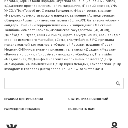
Иеговы», «Армия воли народа», «Русский общенациональный союз»,
«Движение против нелегальной иммиграции», «Правый сектор», УНА-
УНСО, УПА, «Тризуб им. Степана Бандеры», «Мизантропик дивижн»,
«Меджлис крымскотатарского народа», движение «Артподготовка»,
общероссийская политическая партия «Воля», АУЕ, батальоны «Азов» и
«Айдар». Признаны террористическими и запрещены: «Движение
Талибан», «Имарат Кавказ», «Исламское государство» (ИГ, ИГИЛ),
Джебхад-ан-Нусра, «АУМ Синрике», «Братья-мусульмане», «Аль-Каида в
странах исламского Магриба», «Сеть», «Колумбайн». В РФ признана
нежелательной деятельность «Открытой России», издания «Проект
Медиа». СМИ-иноагентами признаны: телеканал «Дождь», «Медуза»,
«Важные истории», «Голос Америки», радио «Свобода», The Insider,
«Медиазона», ОВД-инфо. Иноагентами признаны общество/центр
«Мемориал», «Аналитический Центр Юрия Левады», Сахаровский центр.
Instagram и Facebook (Metа) запрещены в РФ за экстремизм.
ПРАВИЛА ЦИТИРОВАНИЯ
СТАТИСТИКА ПОСЕЩЕНИЙ
РАЗМЕЩЕНИЕ РЕКЛАМЫ
ПОЗВОНИТЬ НАМ