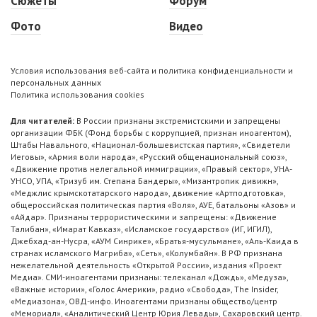
Сюжеты
Форум
Фото
Видео
Условия использования веб-сайта и политика конфиденциальности и
персональных данных
Политика использования cookies
Для читателей:
В России признаны экстремистскими и запрещены
организации ФБК (Фонд борьбы с коррупцией, признан иноагентом),
Штабы Навального, «Национал-большевистская партия», «Свидетели
Иеговы», «Армия воли народа», «Русский общенациональный союз»,
«Движение против нелегальной иммиграции», «Правый сектор», УНА-
УНСО, УПА, «Тризуб им. Степана Бандеры», «Мизантропик дивижн»,
«Меджлис крымскотатарского народа», движение «Артподготовка»,
общероссийская политическая партия «Воля», АУЕ, батальоны «Азов» и
«Айдар». Признаны террористическими и запрещены: «Движение
Талибан», «Имарат Кавказ», «Исламское государство» (ИГ, ИГИЛ),
Джебхад-ан-Нусра, «АУМ Синрике», «Братья-мусульмане», «Аль-Каида в
странах исламского Магриба», «Сеть», «Колумбайн». В РФ признана
нежелательной деятельность «Открытой России», издания «Проект
Медиа». СМИ-иноагентами признаны: телеканал «Дождь», «Медуза»,
«Важные истории», «Голос Америки», радио «Свобода», The Insider,
«Медиазона», ОВД-инфо. Иноагентами признаны общество/центр
«Мемориал», «Аналитический Центр Юрия Левады», Сахаровский центр.