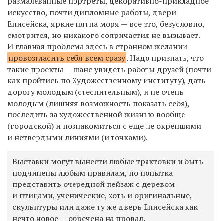
размалеванные портреты, декоративно-прикладное
искусство, почти дипломные работы, двери
Енисейска
, яркие пятна моря — все это, безусловно,
смотрится, но никакого сопричастия не вызывает.
И главная проблема здесь в странном желании
провозгласить себя всем сразу
. Надо признать, что
такие проекты — шанс увидеть работы друзей (почти
как пройтись по Художественному институту), дать
дорогу молодым (стеснительным), и не очень
молодым (лишняя возможность показать себя),
последить за художественной жизнью вообще
(городской) и познакомиться с еще не окрепшими
и нетвердыми линиями (и точками).
Выставки могут вынести любые трактовки и быть
подчинены любым правилам, но попытка
представить очередной пейзаж с деревом
и птицами, ученические, хоть и оригинальные,
скульптуры или даже ту же дверь Енисейска как
нечто новое — обречена на провал.