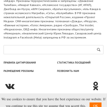
«Айдар». Признаны террористическими и запрещены: «Движение
Талибан», «Имарат Кавказ», «Исламское государство» (ИГ, ИГИЛ),
Джебхад-ан-Нусра, «АУМ Синрике», «Братья-мусульмане», «Аль-Каида в
странах исламского Магриба», «Сеть», «Колумбайн». В РФ признана
нежелательной деятельность «Открытой России», издания «Проект
Медиа». СМИ-иноагентами признаны: телеканал «Дождь», «Медуза»,
«Важные истории», «Голос Америки», радио «Свобода», The Insider,
«Медиазона», ОВД-инфо. Иноагентами признаны общество/центр
«Мемориал», «Аналитический Центр Юрия Левады», Сахаровский центр.
Instagram и Facebook (Metа) запрещены в РФ за экстремизм.
ПРАВИЛА ЦИТИРОВАНИЯ
СТАТИСТИКА ПОСЕЩЕНИЙ
РАЗМЕЩЕНИЕ РЕКЛАМЫ
ПОЗВОНИТЬ НАМ
We use cookies to ensure that you have the best experience on our website. If
© ООО «Лаборатория Новоcтей», 2003—2026.
you continue to use this site we assume that you accept this.
OK