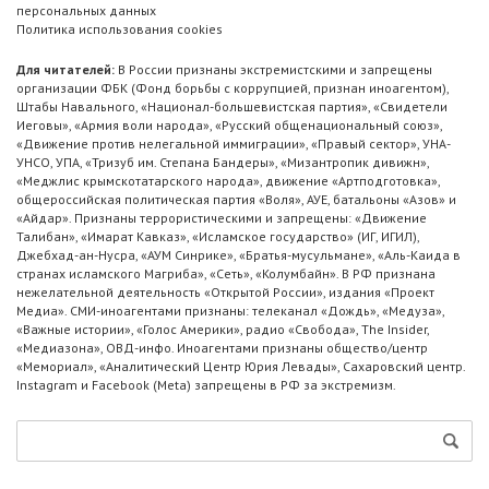
персональных данных
Политика использования cookies
Для читателей:
В России признаны экстремистскими и запрещены
организации ФБК (Фонд борьбы с коррупцией, признан иноагентом),
Штабы Навального, «Национал-большевистская партия», «Свидетели
Иеговы», «Армия воли народа», «Русский общенациональный союз»,
«Движение против нелегальной иммиграции», «Правый сектор», УНА-
УНСО, УПА, «Тризуб им. Степана Бандеры», «Мизантропик дивижн»,
«Меджлис крымскотатарского народа», движение «Артподготовка»,
общероссийская политическая партия «Воля», АУЕ, батальоны «Азов» и
«Айдар». Признаны террористическими и запрещены: «Движение
Талибан», «Имарат Кавказ», «Исламское государство» (ИГ, ИГИЛ),
Джебхад-ан-Нусра, «АУМ Синрике», «Братья-мусульмане», «Аль-Каида в
странах исламского Магриба», «Сеть», «Колумбайн». В РФ признана
нежелательной деятельность «Открытой России», издания «Проект
Медиа». СМИ-иноагентами признаны: телеканал «Дождь», «Медуза»,
«Важные истории», «Голос Америки», радио «Свобода», The Insider,
«Медиазона», ОВД-инфо. Иноагентами признаны общество/центр
«Мемориал», «Аналитический Центр Юрия Левады», Сахаровский центр.
Instagram и Facebook (Metа) запрещены в РФ за экстремизм.