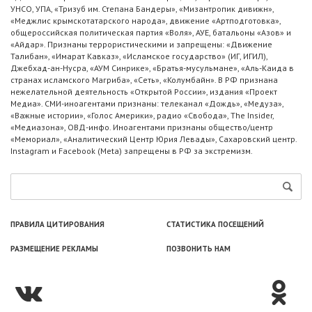
УНСО, УПА, «Тризуб им. Степана Бандеры», «Мизантропик дивижн»,
«Меджлис крымскотатарского народа», движение «Артподготовка»,
общероссийская политическая партия «Воля», АУЕ, батальоны «Азов» и
«Айдар». Признаны террористическими и запрещены: «Движение
Талибан», «Имарат Кавказ», «Исламское государство» (ИГ, ИГИЛ),
Джебхад-ан-Нусра, «АУМ Синрике», «Братья-мусульмане», «Аль-Каида в
странах исламского Магриба», «Сеть», «Колумбайн». В РФ признана
нежелательной деятельность «Открытой России», издания «Проект
Медиа». СМИ-иноагентами признаны: телеканал «Дождь», «Медуза»,
«Важные истории», «Голос Америки», радио «Свобода», The Insider,
«Медиазона», ОВД-инфо. Иноагентами признаны общество/центр
«Мемориал», «Аналитический Центр Юрия Левады», Сахаровский центр.
Instagram и Facebook (Metа) запрещены в РФ за экстремизм.
ПРАВИЛА ЦИТИРОВАНИЯ
СТАТИСТИКА ПОСЕЩЕНИЙ
РАЗМЕЩЕНИЕ РЕКЛАМЫ
ПОЗВОНИТЬ НАМ