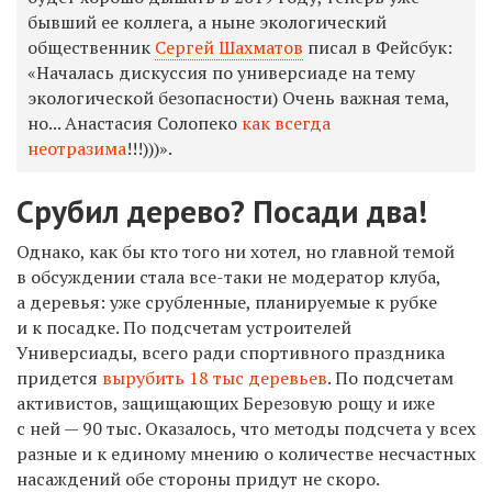
бывший ее коллега, а ныне экологический
общественник
Сергей Шахматов
писал в Фейсбук:
«Началась дискуссия по универсиаде на тему
экологической безопасности) Очень важная тема,
но... Анастасия Солопеко
как всегда
неотразима
!!!)))».
Срубил дерево? Посади два!
Однако, как бы кто того ни хотел, но главной темой
в обсуждении стала все-таки не модератор клуба,
а деревья: уже срубленные, планируемые к рубке
и к посадке. По подсчетам устроителей
Универсиады, всего ради спортивного праздника
придется
вырубить 18 тыс деревьев
. По подсчетам
активистов, защищающих Березовую рощу и иже
с ней — 90 тыс. Оказалось, что методы подсчета у всех
разные и к единому мнению о количестве несчастных
насаждений обе стороны придут не скоро.