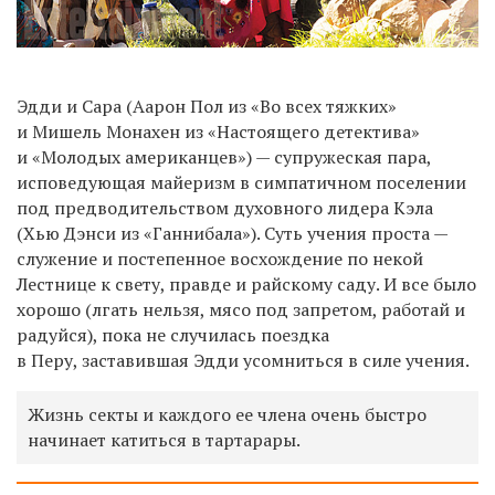
Эдди и Сара (Аарон Пол из «Во всех тяжких»
и Мишель Монахен из «Настоящего детектива»
и «Молодых американцев») — супружеская пара,
исповедующая майеризм в симпатичном поселении
под предводительством духовного лидера Кэла
(Хью Дэнси из «Ганнибала»). Суть учения проста —
служение и постепенное восхождение по некой
Лестнице к свету, правде и райскому саду. И все было
хорошо (лгать нельзя, мясо под запретом, работай и
радуйся), пока не случилась поездка
в Перу, заставившая Эдди усомниться в силе учения.
Жизнь секты и каждого ее члена очень быстро
начинает катиться в тартарары.