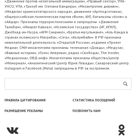
«Движение против нелегальной иммиграции», «Правый сектор», УНА-
УНСО, УПА, «Тризуб им. Степана Бандеры», «Мизантропик дивижн»,
«Меджлис крымскотатарского народа», движение «Артподготовка»,
общероссийская политическая партия «Воля», АУЕ, батальоны «Азов» и
«Айдар». Признаны террористическими и запрещены: «Движение
Талибан», «Имарат Кавказ», «Исламское государство» (ИГ, ИГИЛ),
Джебхад-ан-Нусра, «АУМ Синрике», «Братья-мусульмане», «Аль-Каида в
странах исламского Магриба», «Сеть», «Колумбайн». В РФ признана
нежелательной деятельность «Открытой России», издания «Проект
Медиа». СМИ-иноагентами признаны: телеканал «Дождь», «Медуза»,
«Важные истории», «Голос Америки», радио «Свобода», The Insider,
«Медиазона», ОВД-инфо. Иноагентами признаны общество/центр
«Мемориал», «Аналитический Центр Юрия Левады», Сахаровский центр.
Instagram и Facebook (Metа) запрещены в РФ за экстремизм.
ПРАВИЛА ЦИТИРОВАНИЯ
СТАТИСТИКА ПОСЕЩЕНИЙ
РАЗМЕЩЕНИЕ РЕКЛАМЫ
ПОЗВОНИТЬ НАМ