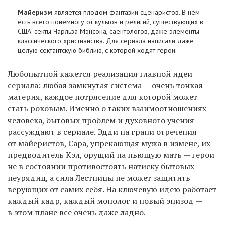
Майеризм
является плодом фантазии сценаристов. В нем
есть всего понемногу от культов и религий, существующих в
США: секты Чарльза Мэнсона, саентологов, даже элементы
классического христианства. Для сериала написали даже
целую сектантскую библию, с которой ходят герои.
Любопытной кажется реализация главной идеи
сериала: любая замкнутая система — очень тонкая
материя, каждое потрясение для которой может
стать роковым. Именно о таких взаимоотношениях
человека, бытовых проблем и духовного учения
рассуждают в сериале. Эдди на грани отречения
от майеристов, Сара, упрекающая мужа в измене, их
предводитель Кэл, орущий на пьющую мать — герои
не в состоянии противостоять натиску бытовых
неурядиц, а сила Лестницы не может защитить
верующих от самих себя. На ключевую идею работает
каждый кадр, каждый монолог и новый эпизод —
в этом плане все очень даже ладно.