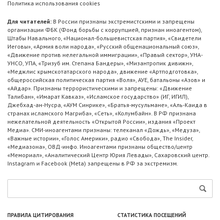
Политика использования cookies
Для читателей:
В России признаны экстремистскими и запрещены
организации ФБК (Фонд борьбы с коррупцией, признан иноагентом),
Штабы Навального, «Национал-большевистская партия», «Свидетели
Иеговы», «Армия воли народа», «Русский общенациональный союз»,
«Движение против нелегальной иммиграции», «Правый сектор», УНА-
УНСО, УПА, «Тризуб им. Степана Бандеры», «Мизантропик дивижн»,
«Меджлис крымскотатарского народа», движение «Артподготовка»,
общероссийская политическая партия «Воля», АУЕ, батальоны «Азов» и
«Айдар». Признаны террористическими и запрещены: «Движение
Талибан», «Имарат Кавказ», «Исламское государство» (ИГ, ИГИЛ),
Джебхад-ан-Нусра, «АУМ Синрике», «Братья-мусульмане», «Аль-Каида в
странах исламского Магриба», «Сеть», «Колумбайн». В РФ признана
нежелательной деятельность «Открытой России», издания «Проект
Медиа». СМИ-иноагентами признаны: телеканал «Дождь», «Медуза»,
«Важные истории», «Голос Америки», радио «Свобода», The Insider,
«Медиазона», ОВД-инфо. Иноагентами признаны общество/центр
«Мемориал», «Аналитический Центр Юрия Левады», Сахаровский центр.
Instagram и Facebook (Metа) запрещены в РФ за экстремизм.
ПРАВИЛА ЦИТИРОВАНИЯ
СТАТИСТИКА ПОСЕЩЕНИЙ