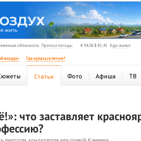
еменная облачность
Прогноз погоды
€
94,06
$
81,41
Курс валют
й воздух»
Где купаться летом?
Сюжеты
Фото
Афиша
ТВ
Статьи
ё!»: что заставляет красноя
офессию?
ать пилотом, кондитером или главой Каменки