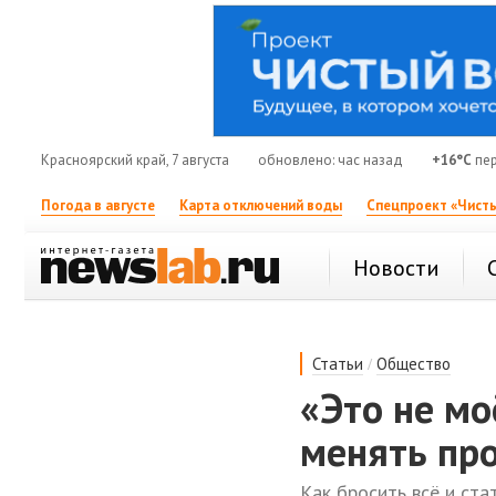
Красноярский край, 7 августа
обновлено: час назад
+16°C
пер
Погода в августе
Карта отключений воды
Спецпроект «Чисты
Новости
/
Статьи
Общество
«Это не мо
менять пр
Как бросить всё и ст