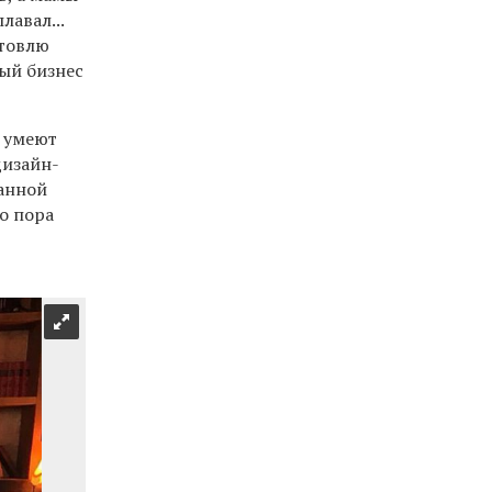
лавал...
отовлю
ый бизнес
о умеют
дизайн-
ранной
о пора