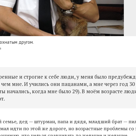
мохнатым другом.
а
ренные и строгие к себе люди, у меня было предубежд
 чем мне. И учились они пацанами, а мне через год 30
ёты начались, когда мне было 29). В моём возрасте люд
т.
 семье, дед — штурман, папа и дядя, младший брат — пи
умал идти по этой же дороге, но возрастные проблемы со
понимаю, что нельзя сравнивать то желание и желание