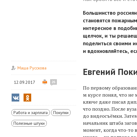
Большинство россиян
становятся пожарным
интересное в подобн
щелчок, и ты решаеш
поделиться своими и
и вдохновляйтесь, ес
Маша Русскова
Евгений Пок
12.09.2017
26
По первому образован
м курсе понял, что не
ключе даже писал дипл
что поздно. После вуз
Работа и зарплата
Покупки
до видеосъёмки. Зате
начальник штаба загов
Полезные штуки
момент, когда что-то
много — на полтора год