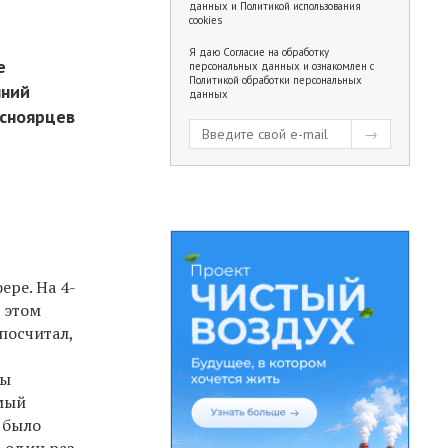
данных
и
Политикой использования
cookies
Я даю
Согласие на обработку
е
персональных данных
и ознакомлен с
Политикой обработки персональных
нний
данных
асноярцев
ере. На 4-
 этом
посчитал,
ды
амый
 было
, один раз