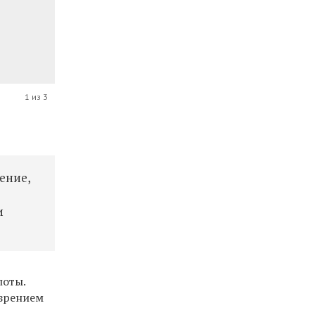
1 из 3
ение,
и
лоты.
 зрением