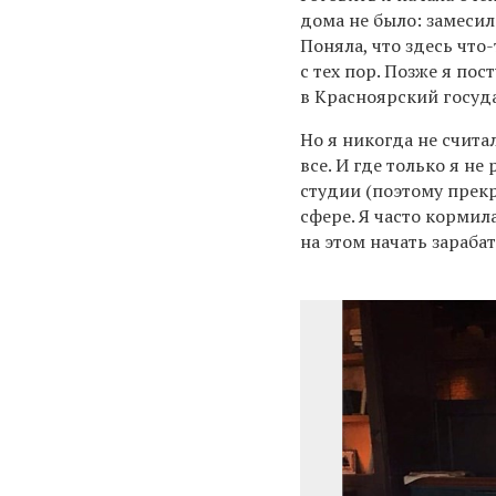
дома не было: замесил
Поняла, что здесь что
с тех пор.
Позже я
пост
в Красноярский госуд
Но я никогда не считал
все. И где только я не
студии (поэтому
прек
сфере. Я часто
кормила
на этом начать зараба