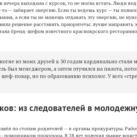
в вечера выходила с курсов, то не могла встать. Люди вед
то-то — забирает энергию. Если ты ведешь курс — ты полно
нания, а если ты не можешь отдавать эту энергию, не нуж
риняла решение расставить приоритеты: лучше направить
 стала бренд-шефом известного красноярского ресторанн
 Многие из моих друзей к 30 годам кардинально стали 
ль был менеджером, а затем отучился на пилота, пото
— шеф-повар, но по образованию психолог. У всех «стр
яков:
из
следователей
в молодежн
ошёл по стопам родителей — в органы прокуратуры. Рабо
 — помощником прокурора. В 28 лет получил звание юрис