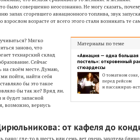
то было совершенно неосознанно. Не могу сказать, почем
мню запах сгоревшего авиационного топлива, звук запуск
о взрослом возрасте от всего этого стали возникать те с
учиваться? Мягко
Материалы по теме
иться заново, что
огает технарский склад
«Авиация — одна большая
постель»: откровенный ра
бразование. Сейчас
стюардессы
ь на своём месте. Думаю,
О томатном соке, 
ми пойти, найти себя
перед рейсом
оставляло бы это такое
и пассажирах-ис
вляло бы так же? Вряд ли.
л и будет запасной
я, возможно, вернусь
Цирюльникова: от кафеля до конд
ь рано: где-то в шесть или семь лет очень захотела блино