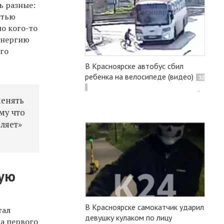
ь разные:
стью
но кого-то
 энергию
ого
В Красноярске автобус сбил
ребенка на велосипеде (видео)
32
менять
му что
еляет»
ую
В Красноярске самокатчик ударил
тал
девушку кулаком по лицу
та первого