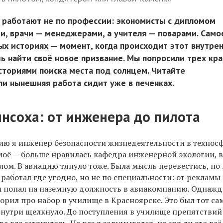
 работают не по профессии: экономисты с дипломом
и, врачи — менеджерами, а учителя — поварами. Само
ых историях — момент, когда происходит этот внутре
ь найти своё новое призвание. Мы попросили трех кр
сториями поиска места под солнцем. Читайте
ли нынешняя работа сидит уже в печенках.
инсоха:
от инженера до пилота
ию я инженер безопасности жизнедеятельности в техносф
 моё — больше нравилась кафедра инженерной экологии, в
ом. В авиацию тянуло тоже. Была мысль перевестись, но 
а работал где угодно, но не по специальности: от рекламы
м попал на наземную должность в авиакомпанию. Однаж
орил про набор в училище в Красноярске. Это был тот с
 внутри щелкнуло. До поступления в училище препятствий
а все затянулось. Не раз я задумывался, не зря ли это всё