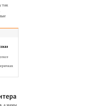
у так
а
амые
ссказ
сексе
теричках
итера
в, а мамы