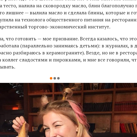
а тесто, налила на сковородку масло, блин благополучно п
-то лишнее — вылила масло и сделала блины, которые и г
упила на технолога общественного питания на ресторанн
арственный торгово-экономический институт.
а, что готовить — мое призвание. Всегда казалось, что эт
 работала (параллельно занимаясь детьми): в журналах, в 
расно
разбираюсь
в
керамограните).
Везде, но не в ресто
 коллег сладостями и пирожками, и мне все говорили, чт
тывать.