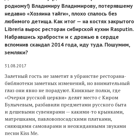
родному!) Владимиру Владимирову, потерявшему
недавно «Хозяина тайги», плохо спалось без
любимого детища. Как итог — на костях закрытого
Libreria вырос ресторан сибирской кухни Rasputin.
Набравшись храбрости и с дрожью в сердце
вспомнив скандал 2014 года, иду туда. Пошумим,
земляки?
31.08.2017
Залетный гость не заметит в убранстве ресторана-
библиотеки заметных изменений, но внимательный
глаз они явно не порадуют. Книжные полки, где
«Очерки русской церкви» делят место с Киром
Булычевым, разбавили предметами русского быта
и дешевыми сувенирами — какими-то крынками,
матрешками, павловопосадскими платками,
сияющими самоварами и неожиданными звуками
песни
Kiss Me
.