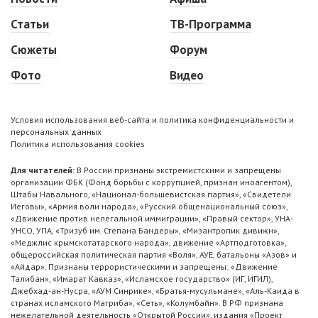
Статьи
ТВ-Программа
Сюжеты
Форум
Фото
Видео
Условия использования веб-сайта и политика конфиденциальности и
персональных данных
Политика использования cookies
Для читателей:
В России признаны экстремистскими и запрещены
организации ФБК (Фонд борьбы с коррупцией, признан иноагентом),
Штабы Навального, «Национал-большевистская партия», «Свидетели
Иеговы», «Армия воли народа», «Русский общенациональный союз»,
«Движение против нелегальной иммиграции», «Правый сектор», УНА-
УНСО, УПА, «Тризуб им. Степана Бандеры», «Мизантропик дивижн»,
«Меджлис крымскотатарского народа», движение «Артподготовка»,
общероссийская политическая партия «Воля», АУЕ, батальоны «Азов» и
«Айдар». Признаны террористическими и запрещены: «Движение
Талибан», «Имарат Кавказ», «Исламское государство» (ИГ, ИГИЛ),
Джебхад-ан-Нусра, «АУМ Синрике», «Братья-мусульмане», «Аль-Каида в
странах исламского Магриба», «Сеть», «Колумбайн». В РФ признана
нежелательной деятельность «Открытой России», издания «Проект