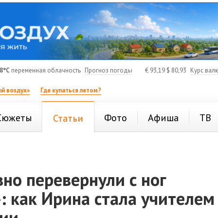
8°C
переменная облачность
Прогноз погоды
€
93,19
$
80,93
Курс вал
й воздух»
Где купаться летом?
Сюжеты
Фото
Афиша
ТВ
Статьи
но перевернули с ног
»: как Ирина стала учителем
рии