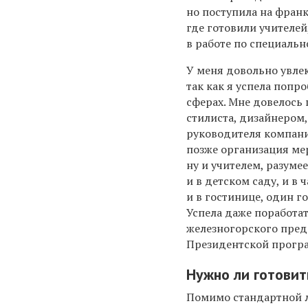
но поступила на франк
где готовили учителей
в работе по специальн
У меня довольно увле
так как я успела попр
сферах. Мне довелось
стилиста, дизайнером
руководителя компани
позже организация ме
ну и учителем, разумее
и в детском саду, и в 
и в гостинице, один г
Успела даже поработа
железногорского пре
Президентской програ
Нужно ли готовит
Помимо стандартной ли