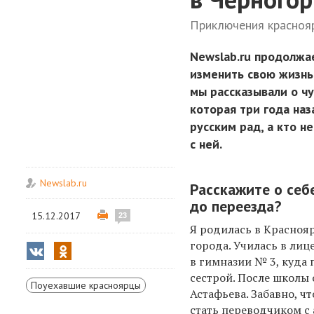
Приключения краснояр
Newslab.ru продолжа
изменить свою жизнь
мы рассказывали о ч
которая три года наз
русским рад, а кто н
с ней.
Newslab.ru
Расскажите о себе
до переезда?
15.12.2017
23
Я родилась в Краснояр
города. Училась в лице
в гимназии № 3, куда 
сестрой. После школы 
Поуехавшие красноярцы
Астафьева. Забавно, ч
стать переводчиком с 