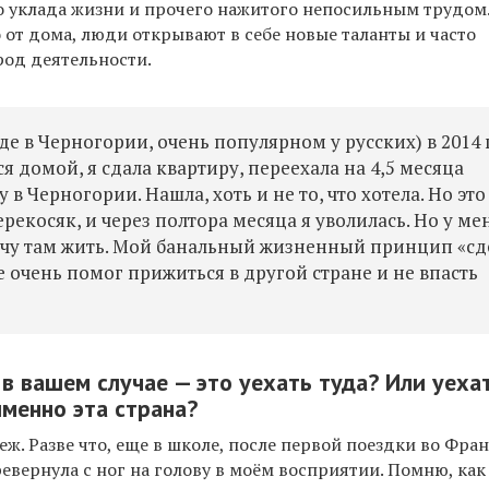
о уклада жизни и прочего нажитого непосильным трудом
 от дома, люди открывают в себе новые таланты и часто
од деятельности.
де в Черногории, очень популярном у русских
)
в 2014 
ся домой, я сдала квартиру, переехала на 4,5 месяца
 в Черногории. Нашла, хоть и не то, что хотела. Но эт
ерекосяк, и через полтора месяца я уволилась. Но у ме
хочу там жить. Мой банальный жизненный принцип «сд
е очень помог прижиться в другой стране и не впасть
 в вашем случае — это уехать туда? Или уеха
менно эта страна?
еж. Разве что,
еще
в школе, после первой поездки во Фра
евернула с ног на голову в моём восприятии. Помню, как