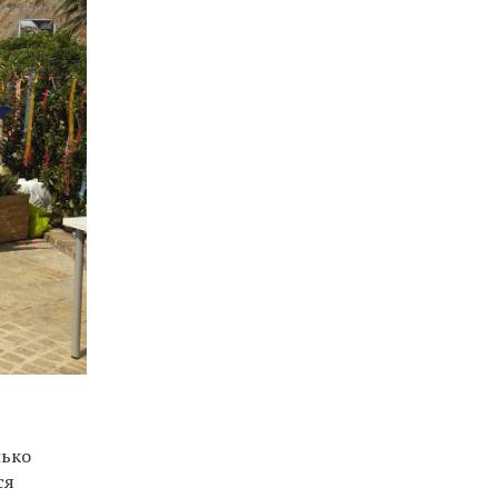
лько
ся