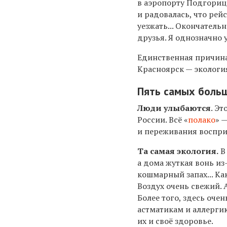
в аэропорту Подгориц
и радовалась, что рей
уезжать...
О
кончательн
друзья. Я однозначно у
Единственная причина
Красноярск — экологи
Пять самых больш
Люди улыбаются
. Э
России. Всё «
полако
» 
и переживания воспри
Та самая экология.
В
а дома жуткая вонь из
кошмарный запах... Как
Воздух очень свежий. 
Более того, здесь оче
астматикам и аллерги
их и своё здоровье.