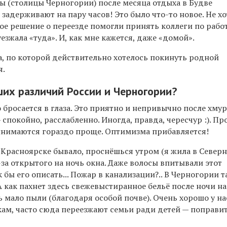
ы (столицы Черногории) после месяца отдыха в Будве
с задерживают на пару часов! Это было что-то новое. Не х
ое решение о переезде помогли принять коллеги по работ
езжала «туда». И, как мне кажется, даже «домой».
, по которой действительно хотелось покинуть родной
я.
их различий России и Черногории?
то бросается в глаза. Это приятно и непривычно после хму
— спокойно, расслабленно. Иногда, правда, чересчур :)
. П
нимаются гораздо проще. Оптимизма прибавляется!
 Красноярске бывало, проснёшься утром (я жила в Северн
-за открытого на ночь окна. Даже волосы впитывали этот
 бы его описать... Пожар в канализации?.. В Черногории т
А как пахнет здесь свежевыстиранное бельё после ночи на
нь мало пыли (благодаря особой почве). Очень хорошо у на
кам, часто сюда переезжают семьи ради детей — поправи