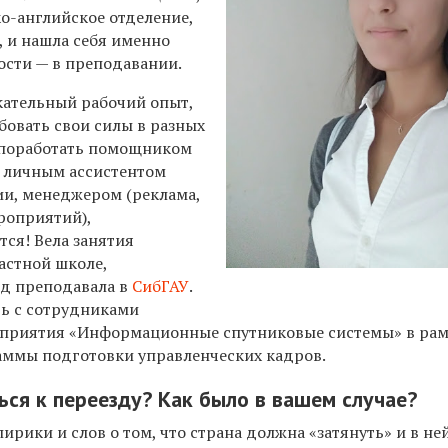
о-английское отделение,
, и нашла себя именно
ости — в преподавании.
кательный рабочий опыт,
обовать свои силы в разных
 поработать помощником
, личным ассистентом
и, менеджером (реклама,
роприятий),
тся! Вела занятия
частной школе,
од преподавала в
СибГАУ
.
ть с сотрудниками
дприятия «Информационные спутниковые системы» в рам
ммы подготовки управленческих кадров.
ься к переезду? Как было в вашем случае?
рики и слов о том, что страна должна «затянуть» и в н