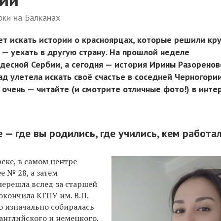
ки на Балканах
ет искать истории о красноярцах, которые решили кр
 — уехать в другую страну. На прошлой неделе
удесной Сербии, а сегодня — история Ирины Разоренов
ад улетела искать своё счастье в соседней Черногории
е очень — читайте (и смотрите отличные фото!) в инте
 — где вы родились, где учились, кем работа
ске, в самом центре
е № 28, а затем
перешла вслед за старшей
окончила КГПУ им. В.П.
то изначально собиралась
английского и немецкого,