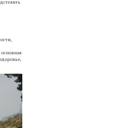
одстелить
ости,
с основная
здоровье,