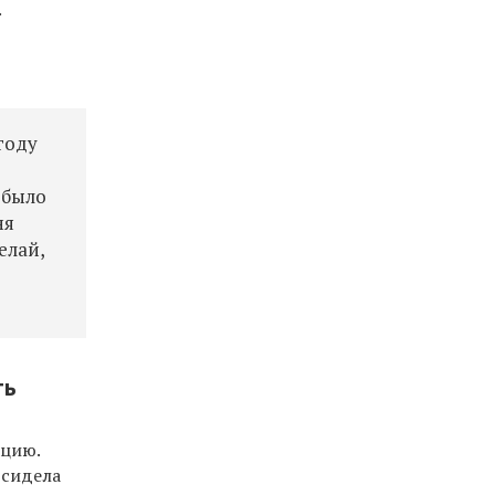
.
году
о было
ня
елай,
ть
нцию.
 сидела