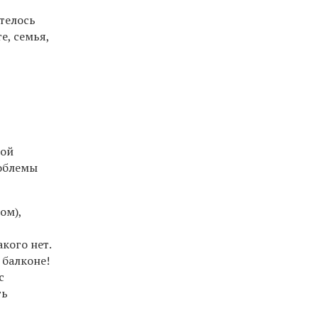
отелось
е, семья,
рой
роблемы
ом),
акого нет.
 балконе!
с
ть