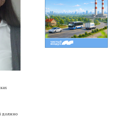
ках
ей должно