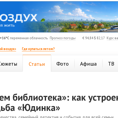
+16°C
переменная облачность
Прогноз погоды
€
94,84
$
82,17
Курс в
й воздух»
Где купаться летом?
Сюжеты
Фото
Афиша
ТВ
Статьи
ем библиотека»: как устрое
дьба «Юдинка»
печества, семейный детектив и события для всей семьи