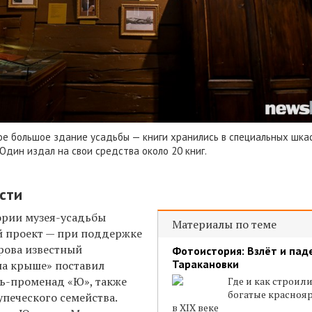
ое большое здание усадьбы — книги хранились в специальных шка
 Юдин издал на свои средства около 20 книг.
сти
тории музея-усадьбы
Материалы по теме
й проект — при поддержке
рова известный
Фотоистория: Взлёт и пад
Таракановки
на крыше» поставил
ль-променад «
Ю
»,
также
Где и как строил
богатые красноя
печеского семейства.
в XIX веке