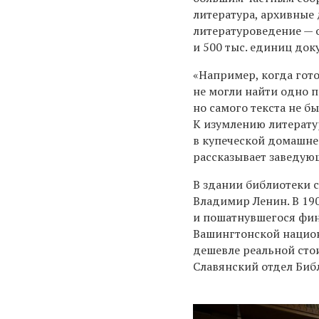
литература, архивные
литературоведение —
и 500 тыс. единиц до
«Например, когда гот
не могли найти одно 
но самого текста не б
К изумлению литерату
в купеческой домашне
рассказывает заведую
В здании библиотеки с
В
ладимир
Ленин. В 19
и пошатнувшегося фи
Вашингтонской нацио
дешевле реальной сто
Славянский отдел Биб