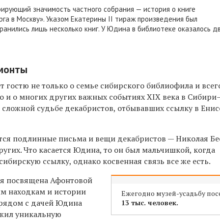
рирующий значимость частного собрания — история о книге
га в Москву». Указом Екатерины II тираж произведения был
ранились лишь несколько книг. У Юдина в библиотеке оказалось д
монты
 гостю не только о семье сибирского библиофила и всег
но и о многих других важных событиях XIX века в Сибири
и сложной судьбе декабристов, отбывавших ссылку в
Енис
ятся подлинные письма
и вещи
декабристов — Николая Бе
угих. Что касается Юдина, то он был мальчишкой, когда
ибирскую ссылку, однако косвенная связь все же есть.
ея посвящена Афонтовой
им находкам и истории
Ежегодно музей-усадьбу по
 рядом с дачей Юдина
13 тыс. человек.
ужил
уникальную