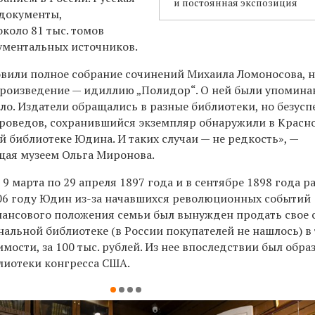
и постоянная экспозиция
 документы,
 около
81
тыс. томов
кументальных источников.
овили полное собрание сочинений Михаила Ломоносова, 
произведение —
идилли
ю
„Полидор“. О ней были упомина
ыло. Издатели обращались в разные библиотеки, но безус
роведов, сохранившийся экземпляр обнаружили в Красно
й библиотеке Юдина. И т
аких случаи — не редкость
»,
—
щая музеем Ольга Миронова.
 9 марта по 29 апреля 1897 г
ода
и в сентябре 1898 г
ода
ра
06 г
оду
Юдин
из-за начавшихся революционных событий
нансового положения семьи
был вынужден продать свое 
нальной библиотеке
(в России покупателей не нашлось) в 
имости,
за 100 тыс. рублей
. Из нее впоследствии
был
обра
лиотеки конгресса
США
.