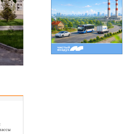
:
лассы