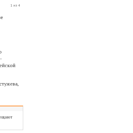
1 из 4
ве
о
—
ейской
стужева,
сещают