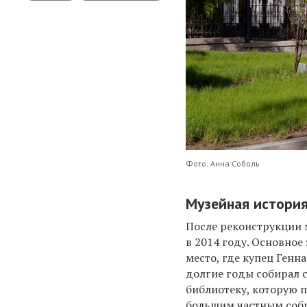
Фото: Анна Соболь
Музейная истори
После реконструкции 
в 2014 году.
Основное 
место
, где купец Ген
долгие годы
собирал 
библиотеку, которую 
большим частным собр