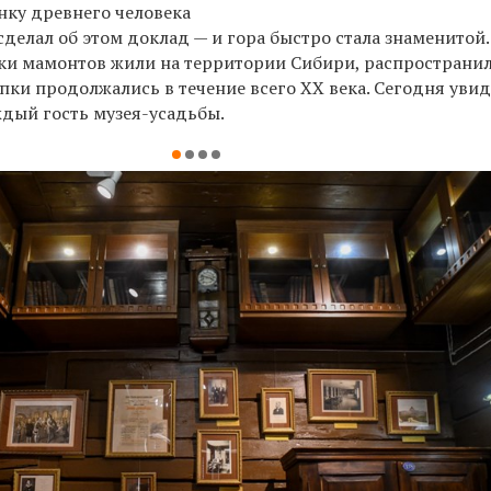
нку древнего человека
 сделал об этом доклад — и гора быстро стала знаменитой
ики мамонтов жили на территории Сибири, распространи
опки продолжались в течение всего XX века. Сегодня увид
дый гость музея-усадьбы.