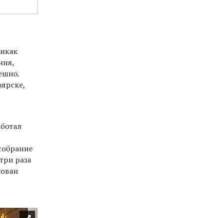
никак
ния
,
пешно
.
ярске,
ботал
собрание
три раза
зован