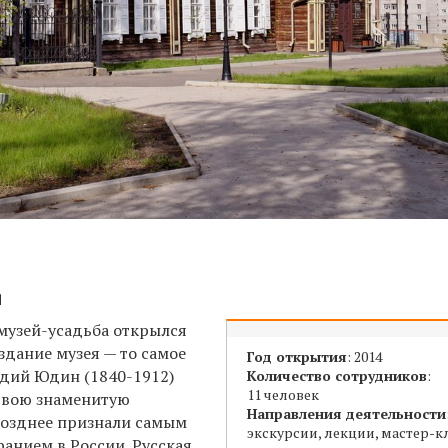
я
музей-усадьба открылся
здание музея — т
о
сам
ое
Год открытия
: 2014
надий Юдин
(1840-1912)
Количество сотрудников
:
11 человек
свою знаменитую
Направления деятельности
позднее признали самым
экскурсии, лекции, мастер-к
анием в России. Русская