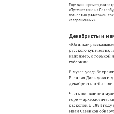
Еще один пример, иллюст
«Путешествие из Петербур
полностью уничтожен, сох
«запрещенных».
Д
екабристы и ма
«Юдинка» рассказывает
русского купечества, 
например, о горькой 
губернии.
В музее-усадьбе хран
Василия Давыдова и др
декабристы отбывали с
Часть экспозиции муз
горе — археологическ
раскопок. В 1884 году
Иван Савенков обнар