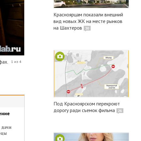
Красноярцам показали внешний
вид новых ЖК на месте рынков
на Шахтеров
30
фах.
1 из 4
Под Красноярском перекроют
дорогу ради съемок фильма
26
ение
и дачи
рцы