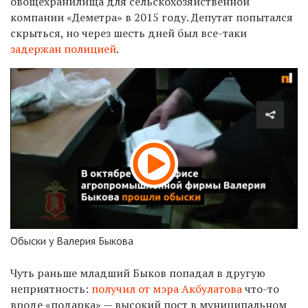
овощехранилища для сельскохозяйственной
компании «Деметра» в 2015 году. Депутат попытался
скрыться, но через шесть дней был все-таки
задержан полицией
.
Обыски у Валерия Быкова
Чуть раньше младший Быков попадал в другую
неприятность:
получил от мэра Акбулатова
что-то
вроде «подарка» — высокий пост в муниципальном