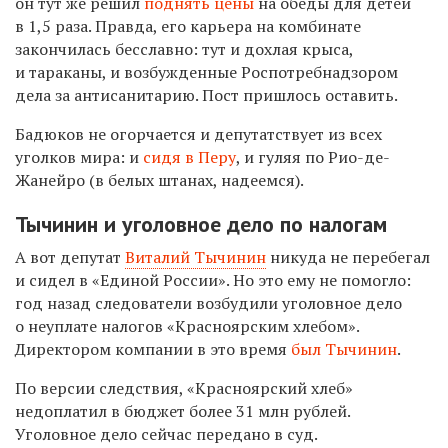
он тут же решил
поднять цены
на обеды для детей
в 1,5 раза. Правда, его карьера на комбинате
закончилась бесславно: тут и дохлая крыса,
и тараканы, и возбужденные Роспотребнадзором
дела за антисанитарию. Пост пришлось оставить.
Бадюков не огорчается и депутатствует из всех
уголков мира: и
сидя в Перу
, и гуляя по Рио-де-
Жанейро (в белых штанах, надеемся).
Тычинин и уголовное дело по налогам
А вот депутат
Виталий Тычинин
никуда не перебегал
и сидел в «Единой России». Но это ему не помогло:
год назад следователи возбудили уголовное дело
о неуплате налогов «Красноярским хлебом».
Директором компании в это время
был Тычинин
.
По версии следствия, «Красноярский хлеб»
недоплатил в бюджет более 31 млн рублей.
Уголовное дело сейчас передано в суд.