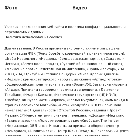
Фото
Видео
Условия использования веб-сайта и политика конфиденциальности и
персональных данных
Политика использования cookies
Для читателей:
В России признаны экстремистскими и запрещены
организации ФБК (Фонд борьбы с коррупцией, признан иноагентом),
Штабы Навального, «Национал-большевистская партия», «Свидетели
Иеговы», «Армия воли народа», «Русский общенациональный союз»,
«Движение против нелегальной иммиграции», «Правый сектор», УНА-
УНСО, УПА, «Тризуб им. Степана Бандеры», «Мизантропик дивижн»,
«Меджлис крымскотатарского народа», движение «Артподготовка»,
общероссийская политическая партия «Воля», АУЕ, батальоны «Азов» и
«Айдар». Признаны террористическими и запрещены: «Движение
Талибан», «Имарат Кавказ», «Исламское государство» (ИГ, ИГИЛ),
Джебхад-ан-Нусра, «АУМ Синрике», «Братья-мусульмане», «Аль-Каида в
странах исламского Магриба», «Сеть», «Колумбайн». В РФ признана
нежелательной деятельность «Открытой России», издания «Проект
Медиа». СМИ-иноагентами признаны: телеканал «Дождь», «Медуза»,
«Важные истории», «Голос Америки», радио «Свобода», The Insider,
«Медиазона», ОВД-инфо. Иноагентами признаны общество/центр
«Мемориал», «Аналитический Центр Юрия Левады», Сахаровский центр.
Instagram и Facebook (Metа) запрещены в РФ за экстремизм.