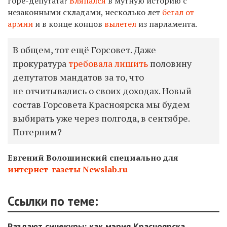
горе-депутата?
Вляпался
в мутную историю с
незаконными складами, несколько лет
бегал от
армии
и в конце концов
вылетел
из парламента.
В общем, тот ещё Горсовет. Даже
прокуратура
требовала лишить
половину
депутатов мандатов за то, что
не отчитывались о своих доходах. Новый
состав Горсовета Красноярска мы будем
выбирать уже через полгода, в сентябре.
Потерпим?
Евгений Волошинский специально для
интернет-газеты Newslab.ru
Ссылки по теме:
Раздают синекуры: как мэрия Красноярска