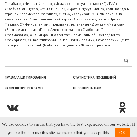
Талибан», «Имарат Кавказ», «Исламское государство» (ИГ, ИГИЛ),
Джебхад-ан-Нусра, «АУМ Синрике», «Братья-мусульмане», «Аль-Каида в
странах исламского Магриба», «Сеть», «Колумбайн». В РФ признана
нежелательной деятельность «Открытой России», издания «Проект
Медиа». СМИ-иноагентами признаны: телеканал «Дождь», «Медуза»,
«Важные истории», «Голос Америки», радио «Свобода», The Insider,
«Медиазона», ОВД-инфо. Иноагентами признаны общество/центр
«Мемориал», «Аналитический Центр Юрия Левады», Сахаровский центр.
Instagram и Facebook (Metа) запрещены в РФ за экстремизм.
ПРАВИЛА ЦИТИРОВАНИЯ
СТАТИСТИКА ПОСЕЩЕНИЙ
РАЗМЕЩЕНИЕ РЕКЛАМЫ
ПОЗВОНИТЬ НАМ
We use cookies to ensure that you have the best experience on our website. If
© ООО «Лаборатория Новоcтей», 2003—2026.
you continue to use this site we assume that you accept this.
OK