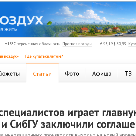
+18°C
переменная облачность
Прогноз погоды
€
93,19
$
80,93
Кур
й воздух»
Где купаться летом?
Сюжеты
Фото
Афиша
ТВ
Статьи
специалистов играет главну
 и СибГУ заключили соглаш
я инновационных производств выходит на новый уровен