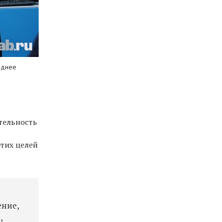
еднее
тельность
э
тих целей
ение,
,