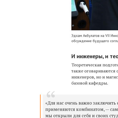
Эдхам Акбулатов на VII Ин
обсуждение будущего согл
И инженеры, и те
Теоретическая подгот
также оговариваются 
инженеров,
но
и
магис
базов
ой
кафедр
ы.
«Для нас очень важно заключить 
применяются комбинатом, — сам
мы открыли для себя и своих сту