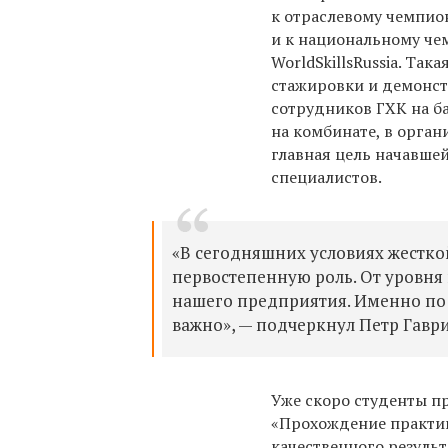
к отраслевому чемпио
и к национальному че
WorldSkillsRussia.
Така
стажировки и демонс
сотрудников ГХК на б
на комбинате, в орга
главн
ая цель
начавшей
специалистов.
«
В сегодняшних условиях
жестко
первостепенную роль. От
уровня
нашего предприятия.
Именно по 
важно», — подчеркнул Петр Гаври
Уже скоро студенты пр
«
П
рохождение практи
качественного результ