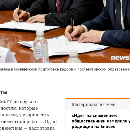
сованы в комплексной подготовке кадров и послевузовском образовани
оты
 СибГУ не обучают
Материалы по теме
ьностям, которые
овными, у сторон есть
«Идет на снижение»:
общественники измерили 
совместной работы. Одно
радиации на Енисее
одействия — подготовка