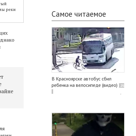
тый
мы реки
Самое читаемое
ющих
днако
и
ет
В Красноярске автобус сбил
е
ребенка на велосипеде (видео)
25
райне
ля
иями.