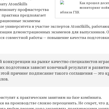
Как прошел деся
нату
AtomSkills
мониторинг пой
мпионату профмастерства
вблизи ГХК
я практика предполагает
трационные экзамены
азе университета
и
участие экспертов AtomSkills, работа
низации демонстрационных экзаменов для выпускников.
О
ся совместной работы — повышение качества подготовк
й конкуренции на рынке качество специалистов игра
их
подготовки зависит конечный результат и развити
этой причине подписание такого соглашени
я
— это к
лов.
иступят к практическим занятиям на базе комбината.
ки на производстве
сложно переоценить. Не секрет, что д
ата
любую теорию надо закреплять практическими занят