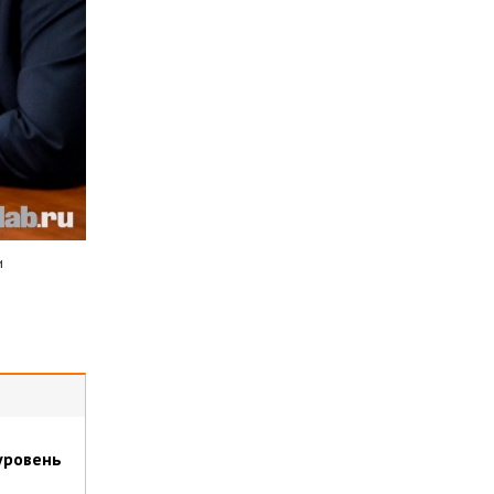
и
уровень