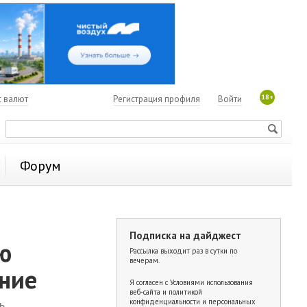
18+
с валют
Регистрация профиля
Войти
Форум
Подписка на дайджест
ю
Рассылка выходит раз в сутки по
вечерам.
ение
Я согласен с
Условиями использования
веб-сайта и политикой
ь
конфиденциальности и персональных