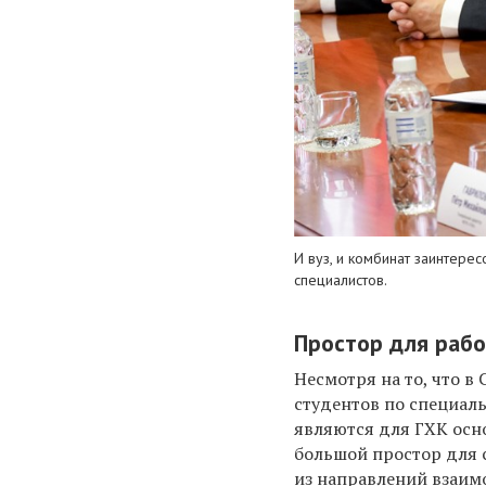
И вуз, и комбинат заинтере
специалистов.
Простор для раб
Несмотря на то, что в
студентов по специал
являются для ГХК осн
большой простор для 
из направлений взаим