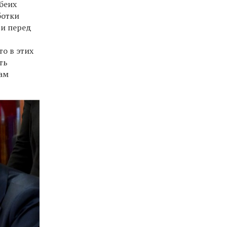
беих
ботки
 и перед
о в этих
ть
хам