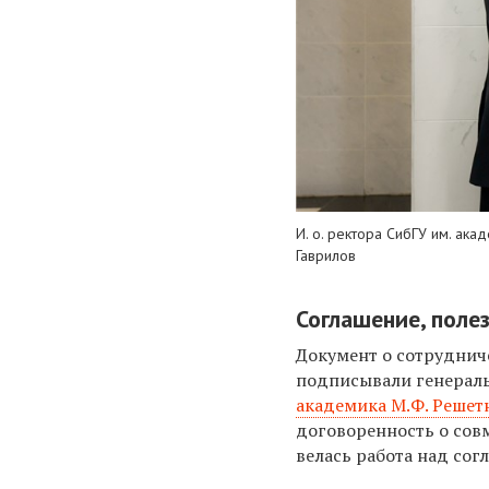
И. о. ректора СибГУ им. ак
Гаврилов
Соглашение, поле
Документ о сотруднич
подписывали генерал
академика М.Ф. Решет
договоренность о совм
велась работа над сог