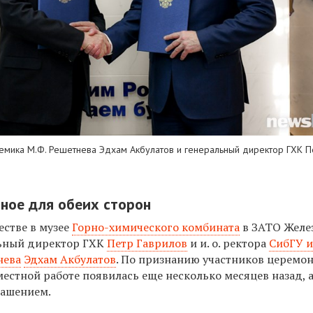
адемика М.Ф. Решетнева Эдхам Акбулатов и генеральный директор ГХК П
зное для обеих сторон
естве в музее
Горно-химического комбината
в ЗАТО Желе
ьный директор ГХК
Петр Гаврилов
и и. о. ректора
СибГУ и
нева
Эдхам Акбулатов
. По признанию участников церемон
естной работе появилась еще несколько месяцев назад, а
лашением.