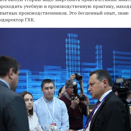
 проходить учебную и производственную практику,
наход
опытных
производственников. Это бесценный опыт,
знаю
ндиректор ГХК.