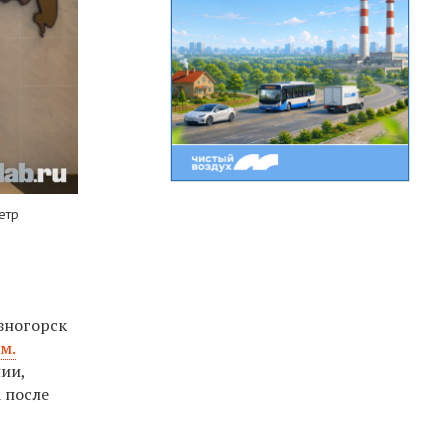
етр
зногорск
м.
ии,
 после