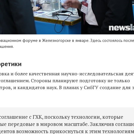
новационном форуме в Железногорске в январе. Здесь состоялось посл
ашения.
оретики
овка и более качественная научно-исследовательская дея
соглашением. Стороны планируют
подготовку не только
тров,
и
кандидат
ов наук.
В
планах у СибГУ
создание
для
соглашение с ГХК, поскольку технологии, которые
ые передовые в мировом масштабе. Заключив соглаш
дентов возможность прикоснуться к этим технологиям