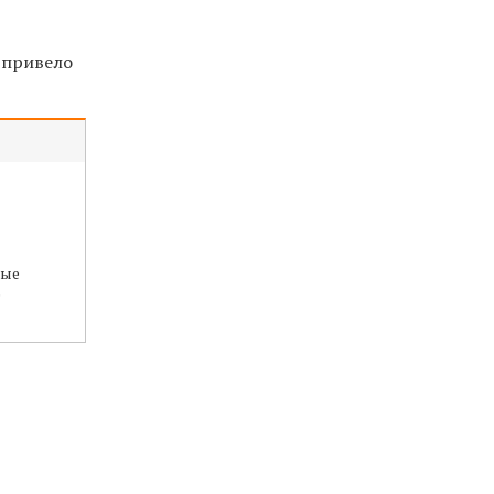
о привело
ные
е