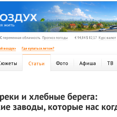
°C
переменная облачность
Прогноз погоды
€
94,84
$
82,17
Курс валют
й воздух»
Где купаться летом?
Сюжеты
Фото
Афиша
ТВ
Статьи
реки и хлебные берега:
ие заводы, которые нас ког