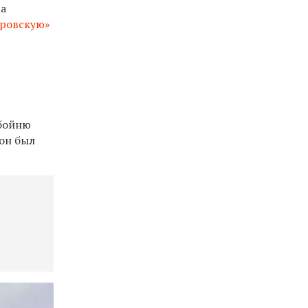
ра
аровскую»
обойню
 он был