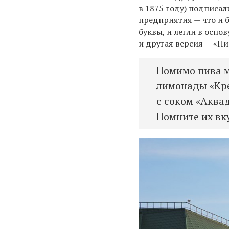
в 1875 году) подписа
предприятия — что и б
буквы, и легли в осно
и другая версия — «Пи
Помимо пива м
лимонады «Кре
с соком «Аква
Помните их вк