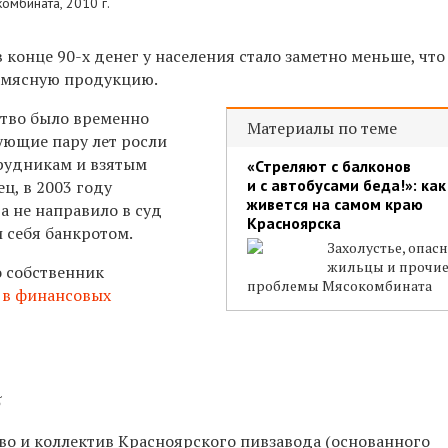
омбината, 2010 г.
 конце 90-х денег у населения стало заметно меньше, чт
 мясную продукцию.
ство было временно
Материалы по теме
ующие пару лет росли
трудникам и взятым
«Стреляют с балконов
и с автобусами беда!»: как
ц, в 2003 году
живется на самом краю
а не направило в суд
Красноярска
 себя банкротом.
Захолустье, опас
жильцы и прочи
о собственник
проблемы Мясокомбината
 в финансовых
5
тво и коллектив Красноярского пивзавода (основанного