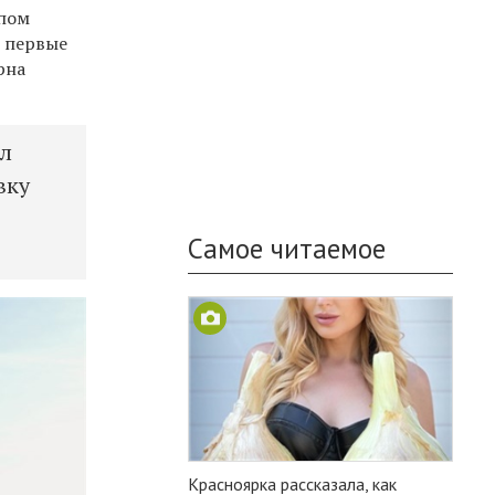
упом
о первые
рна
ал
вку
Самое читаемое
Красноярка рассказала, как