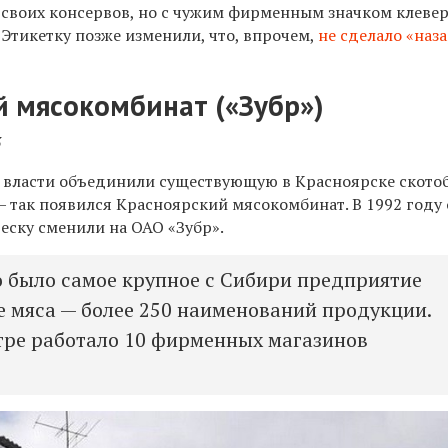
 своих консервов, но с чужим фирменным значком клеве
Этикетку позже изменили, что, впрочем,
не сделало «наз
й мясокомбинат («Зубр»)
3
е власти объединили существующую в Красноярске скот
— так появился Красноярский мясокомбинат. В 1992 году
еску сменили на ОАО «Зубр».
то было самое крупное с Сибири предприятие
е мяса — более 250 наименований продукции.
тре работало 10 фирменных магазинов