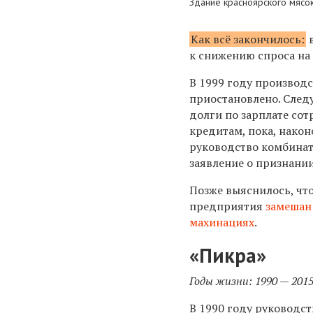
Здание красноярского мясок
Как всё закончилось:
в
к снижению спроса на
В 1999 году производ
приостановлено. След
долги по зарплате со
кредитам, пока, наконе
руководство комбинат
заявление о признании
Позже выяснилось, чт
предприятия
замешан
махинациях
.
«Пикра»
Годы жизни: 1990 — 201
В 1990 году руководс