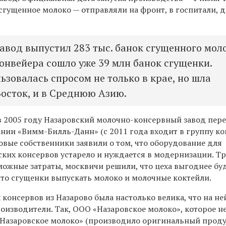
гущенное молоко — отправляли на фронт, в госпитали, д
завод выпустил 283 тыс. банок сгущенного мол
конвейера сошло уже 39 млн банок сгущенки.
ьзовалась спросом не только в крае, но шла
Восток, и в Среднюю Азию.
 2005 году Назаровский молочно-консервный завод пер
ании «Вимм-Билль-Данн» (с 2011 года входит в группу к
 новые собственники заявили о том, что оборудование для
ских консервов устарело и нуждается в модернизации. Тр
можные затраты, москвичи решили, что цеха выгоднее бу
сто сгущенки выпускать молоко и молочные коктейли.
консервов из Назарово была настолько велика, что на н
оизводители. Так, ООО «Назаровское молоко», которое н
«Назаровское молоко» (производило оригинальный продук