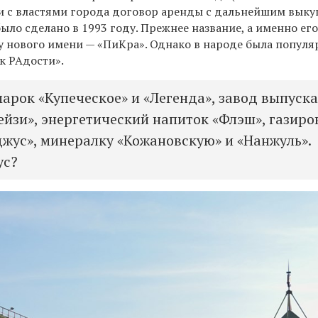
ли с властями города договор аренды с дальнейшим вык
ыло сделано в 1993 году. Прежнее название, а именно ег
ву нового имени — «ПиКра». Однако в народе была популя
к РАдости».
арок «Купеческое» и «Легенда», завод выпуск
йзи», энергетический напиток «Флэш», газиро
джус», минералку «Кожановскую» и «Нанжуль».
ус?