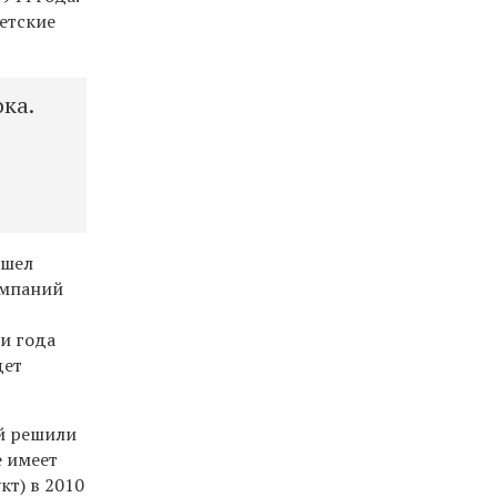
етские
ока.
ешел
омпаний
и года
дет
ей решили
е имеет
т) в 2010