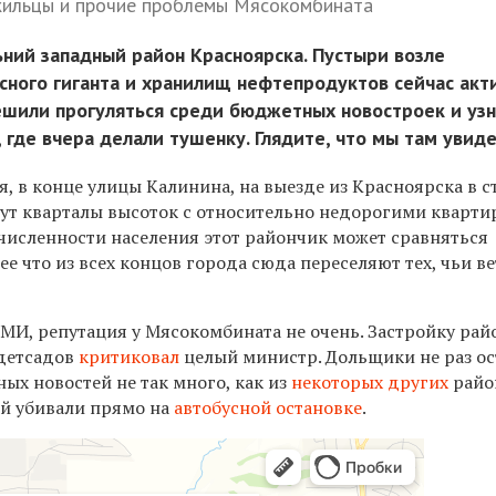
 жильцы и прочие проблемы Мясокомбината
ний западный район Красноярска. Пустыри возле
сного гиганта и хранилищ нефтепродуктов сейчас акт
ешили прогуляться среди бюджетных новостроек и узн
 где вчера делали тушенку. Глядите, что мы там увиде
, в конце улицы Калинина, на выезде из Красноярска в с
тут кварталы высоток с относительно недорогими кварти
численности населения этот райончик может сравняться
ее что из всех концов города сюда переселяют тех, чьи в
МИ, репутация у Мясокомбината не очень. Застройку рай
 детсадов
критиковал
целый министр. Дольщики не раз ос
ых новостей не так много, как из
некоторых других
район
ей убивали прямо на
автобусной остановке
.