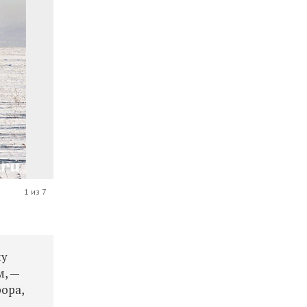
1 из 7
му
м, —
фора,