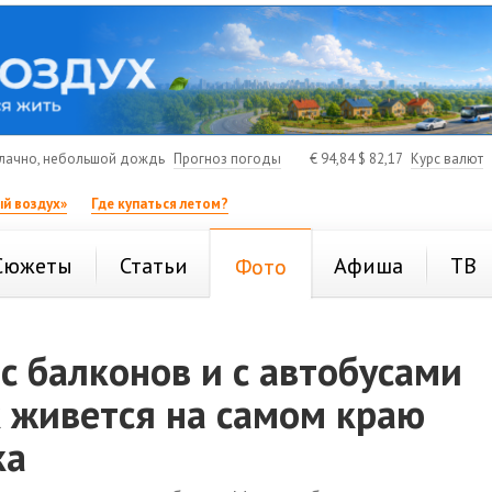
лачно, небольшой дождь
Прогноз погоды
€
94,84
$
82,17
Курс валют
й воздух»
Где купаться летом?
Сюжеты
Статьи
Афиша
ТВ
Фото
с балконов и с автобусами
к живется на самом краю
ка