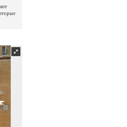
ают
оторые