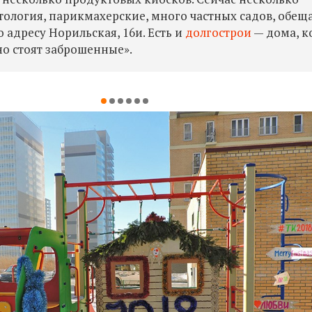
тология, парикмахерские, много частных садов, обещ
адресу Норильская, 16и. Есть и
долгострои
— дома, к
но стоят заброшенные».