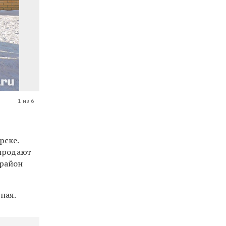
1 из 6
рске.
 продают
 район
ная.