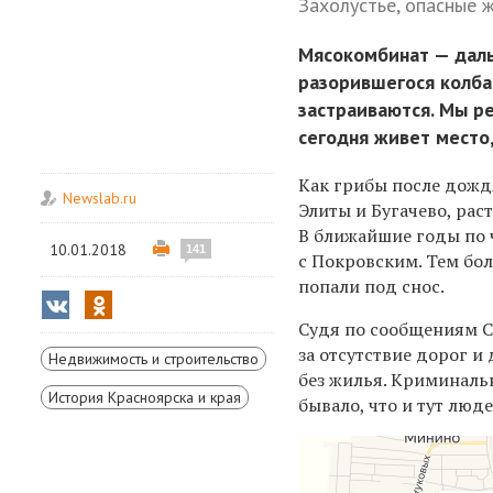
Захолустье, опасные
Мясокомбинат — даль
разорившегося колба
застраиваются. Мы р
сегодня живет место,
Как грибы после дождя
Newslab.ru
Элиты и Бугачево, рас
В ближайшие годы по 
10.01.2018
141
с Покровским. Тем бол
попали под снос.
Судя по сообщениям С
за отсутствие дорог и
Недвижимость и строительство
без жилья. Криминальн
История Красноярска и края
бывало, что и тут люд