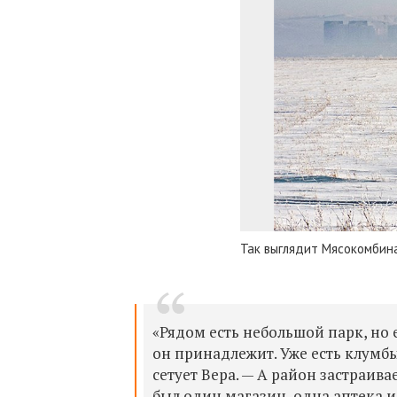
Так выглядит Мясокомбина
«Рядом есть небольшой парк, но 
он принадлежит. Уже есть клумбы
сетует Вера. — А район застраива
был один магазин, одна аптека 