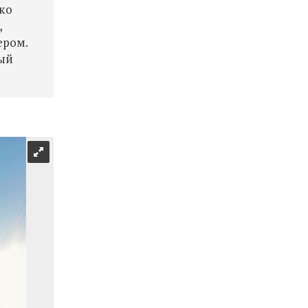
ько
,
ером.
лый