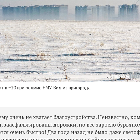
т в −20 при режиме НМУ. Вид из пригорода.
ему очень не хватает благоустройства. Неизвестно, ко
, заасфальтированы дорожки, но все заросло бурьяно
ется очень быстро! Два года назад не было даже свето
и несколько продуктовых киосков. Сейчас несколько