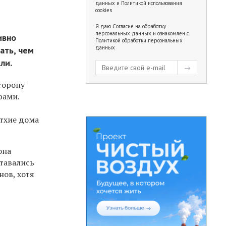
данных
и
Политикой использования
cookies
Я даю
Согласие на обработку
персональных данных
и ознакомлен с
ивно
Политикой обработки персональных
данных
ать, чем
ли.
торону
рами.
етхие дома
она
тавались
ов, хотя