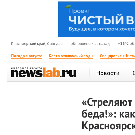
Красноярский край, 8 августа
обновлено: час назад
+16°C
об
Погода в августе
Карта отключений воды
Спецпроект «Чисты
Новости
«Стреляют 
беда!»: ка
Красноярс