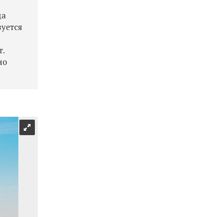
да
зуется
т.
но