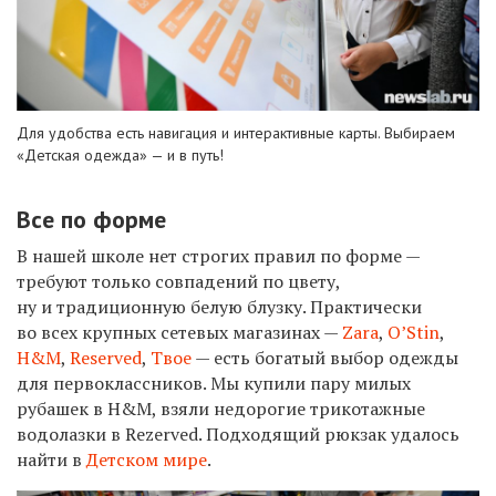
Для удобства есть навигация и интерактивные карты. Выбираем
«Детская одежда» — и в путь!
Все по форме
В нашей школе нет строгих правил по форме —
требуют только совпадений по цвету,
ну и традиционную белую блузку. Практически
во всех крупных сетевых магазинах —
Zara
,
O
’S
tin
,
H
&
M
,
Reserved
,
Твое
— есть богатый выбор одежды
для первоклассников. Мы купили пару милых
рубашек в H&M, взяли недорогие трикотажные
водолазки в Rezerved. Подходящий рюкзак удалось
найти в
Детском мире
.