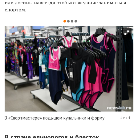
или лосины навсегда отобьют желание заниматься
спортом.
В «Спортмастере» подыщем купальники и форму
1 из 4
В стране единорогов и блесток