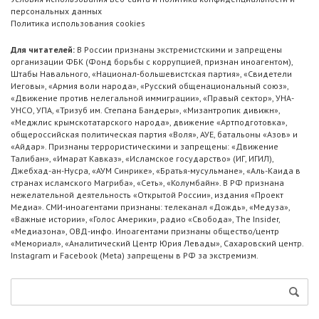
персональных данных
Политика использования cookies
Для читателей:
В России признаны экстремистскими и запрещены
организации ФБК (Фонд борьбы с коррупцией, признан иноагентом),
Штабы Навального, «Национал-большевистская партия», «Свидетели
Иеговы», «Армия воли народа», «Русский общенациональный союз»,
«Движение против нелегальной иммиграции», «Правый сектор», УНА-
УНСО, УПА, «Тризуб им. Степана Бандеры», «Мизантропик дивижн»,
«Меджлис крымскотатарского народа», движение «Артподготовка»,
общероссийская политическая партия «Воля», АУЕ, батальоны «Азов» и
«Айдар». Признаны террористическими и запрещены: «Движение
Талибан», «Имарат Кавказ», «Исламское государство» (ИГ, ИГИЛ),
Джебхад-ан-Нусра, «АУМ Синрике», «Братья-мусульмане», «Аль-Каида в
странах исламского Магриба», «Сеть», «Колумбайн». В РФ признана
нежелательной деятельность «Открытой России», издания «Проект
Медиа». СМИ-иноагентами признаны: телеканал «Дождь», «Медуза»,
«Важные истории», «Голос Америки», радио «Свобода», The Insider,
«Медиазона», ОВД-инфо. Иноагентами признаны общество/центр
«Мемориал», «Аналитический Центр Юрия Левады», Сахаровский центр.
Instagram и Facebook (Metа) запрещены в РФ за экстремизм.