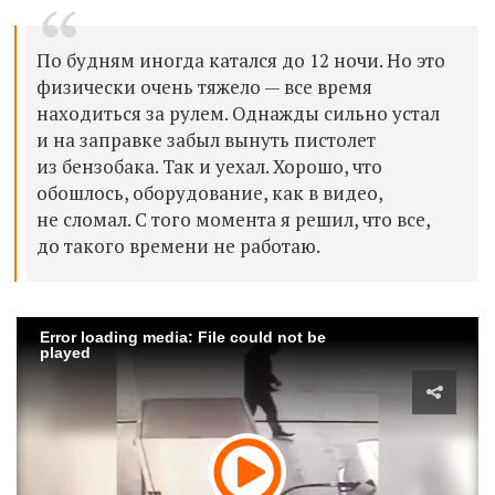
По будням и
ногда катался до 12 ночи. Но это
физически очень тяжело — все время
находит
ь
ся за рулем
.
Однажды сильно устал
и
на заправк
е
забыл
вынуть
пистолет
из
бензобак
а. Так и уехал. Хорошо, что
обошлось, оборудование, как в в
идео
,
не сломал.
С того момента я решил, что все,
до такого времени не работаю.
Error loading media: File could not be
played