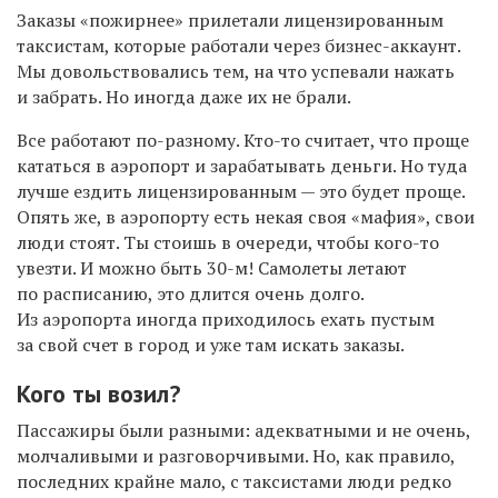
Заказы «
пожирнее
» п
рилетали
л
ицензированным
таксистам
, которые
работали через
бизнес-аккаунт
.
Мы довольствовались тем, на что успе
вали
нажать
и забрать. Но иногда
даже
их не брали.
В
се работают по-разному.
Кто-то считает, что проще
к
ататься
в аэропорт и зарабатывать деньги. Но т
уда
лучше ездить лицензированным —
э
то будет проще.
Опять же, в аэропорту есть некая своя «мафия», свои
люди стоят. Ты стоишь в очереди, чтобы кого-то
увезти. И можно быть 30-
м!
Самолеты летают
по расписанию, это длится очень долго.
Из аэропорта
иногда
приходилось ехать пустым
за свой счет в город и уже там искать заказы.
Кого ты возил?
П
ассажиры были
разны
ми:
адекватны
ми и не очень,
молчаливыми и разговорчивыми
.
Но, к
ак правило,
последних крайне мало,
с таксистами люди редко