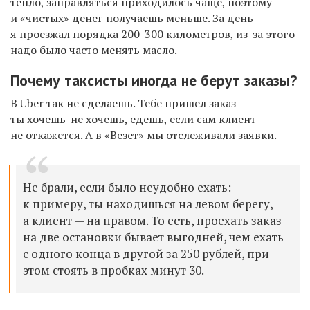
тепло, заправля
ть
ся
приходилось
чаще, поэтому
и «чистых» денег получаешь меньше.
За день
я проезжал порядка 200-300 километров, из-за этого
надо было часто менять масло.
П
очему таксисты иногда не берут заказы?
В
Uber
так не
сделаешь.
Тебе пришел заказ —
ты х
очешь-не хочешь
, едешь, если сам клиент
не откажется.
А в «Везет» мы отслеживали заявки.
Не брали, если было
неудобно
ехать
:
к примеру, ты находишься на левом берегу,
а клиент — на правом.
То есть, проехать
заказ
на
две остановки бывает выгодней, чем
ехать
с одного конца в другой за 250 рублей, при
этом стоя
ть
в пробках минут 30.