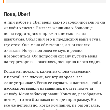
Пока,
Uber!
А
при работе в
Uber
меня как-то заблокировали из-за
жалобы клиента. В
ызвала женщина к больнице,
но на территорию я проехать не смог из-за
шлагбаума. Объяснил это и п
редложил
выйти туда,
где стою.
Она меня обматерила,
а
я отказался
от заказа. Но тут подошел ее муж и решил
договориться.
Он
попросил охрану пустить меня
на территорию —
оказалось, женщина плохо ходит.
Когда мы поехали, клиентка
снова «
завелась»:
я плохой, все плохие, все втридорога, все
ее не устраивает. Устал ее слушать и н
астоял, чтобы
пассажиры вышли из машины, в ответ получил
жалобу.
Меня заблокировали. Конечно, разобрались
потом, что это был заказ не через программу.
Н
о
все же
неприятно, когда компания, не
разбираясь
,