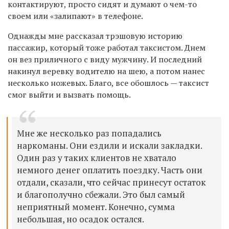
контактируют, просто сидят и думают о чем-то
своем или «
залипают
» в телефоне.
Однажды мне рассказал трэшовую историю
пассажир, который тоже работал таксистом.
Днем
он вез приличного с виду мужчину.
И последний
накинул веревку водителю на шею, а потом нанес
несколько ножевых.
Благо, все обошлось — таксист
смог выйти и вызвать помощ
ь.
М
не же несколько раз попадались
наркоманы. Они ездили и искали закладки.
Один раз
у
таких клиенто
в
н
е хватало
немного денег оплатить поездку.
Часть
они
отдали, сказали, что сейчас принесут остаток
и благополучно сбежали. Это был самый
неприятный момент. Конечно, с
умма
небольша
я
, но осадок остался.