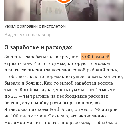
Уехал с заправки с пистолетом
Видео: vk.com/kraschp
О
заработке и расходах
За день я зарабатывал, в среднем,
5 000 рублей
«грязными».
И это та сумма, которую ты должен
делать ежедневно за восьмичасовой рабочий день,
чтобы хоть как-то нормально существовать.
Конечно,
б
ывало и больше.
Как-то зимой заработал восемь
тысяч.
В любом случае, часть суммы — от 1 тысячи
до 2,5 — ты тратишь на необходимые расходы:
бензин, еду
и
мойку
(хотя бы раз в неделю)
.
Я таксовал на своем
Ford Focus,
он «
ест
»
7-8 литров
на 100 километров.
Я
считаю, это экономично.
Но з
имой машина постоянно работал
а
, чтобы было