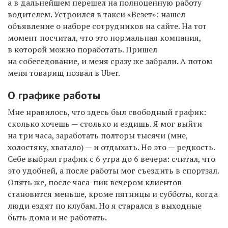
а
в дальнейшем перешел на
полноценную работу
водителем. У
строился
в такси «Везет»:
нашел
объявление о наборе сотрудников на сайте.
На тот
момент посчитал, что это нормальная компания,
в которой можно порабо
т
ать.
Пришел
на собеседование, и меня сразу же забрали. А п
отом
меня товарищ позвал в
Uber.
О графике работы
Мне нравилось, что здесь был свободный график:
сколько хочешь — столько и ездишь. Я мог выйти
на три часа, заработать полторы тысячи (мне,
холостяку, хватало) — и отдыхать. Но это — редкость.
Себе выбрал график с 6 утра до 6 вечера:
считал, что
это удобней,
а после работы
мог съездить в спортзал.
Опять же, после часа-пик вечером клиентов
становится меньше, кроме пятницы и субботы, когда
люди ездят по клубам.
Но
я старался в выходные
быть дома и не работать.