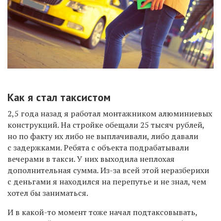
Как я стал таксистом
2,
5 года назад
я работал
монтажником алюминиевых
конструкций.
На стройке обещ
а
ли
25
тысяч рублей
,
но по факту их либо не выплачивали, либо давали
с задержками.
Р
ебята
с объекта
подрабатывали
вечерами в такси. У них выходила неплохая
дополнительная сумма. И
з-за всей этой неразберихи
с деньгами я
находился
на перепутье и не знал, чем
хотел бы заниматься.
И в какой-то момент тоже начал подтаксовывать,