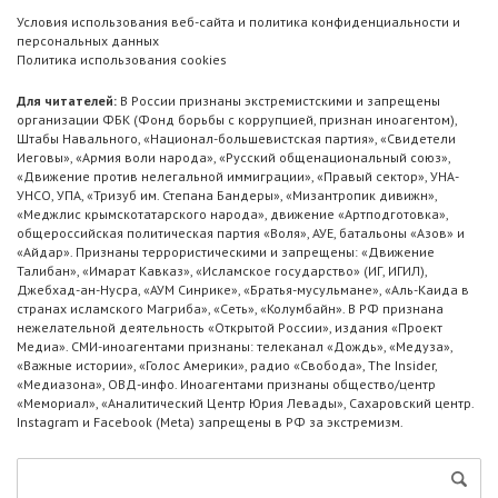
Условия использования веб-сайта и политика конфиденциальности и
персональных данных
Политика использования cookies
Для читателей:
В России признаны экстремистскими и запрещены
организации ФБК (Фонд борьбы с коррупцией, признан иноагентом),
Штабы Навального, «Национал-большевистская партия», «Свидетели
Иеговы», «Армия воли народа», «Русский общенациональный союз»,
«Движение против нелегальной иммиграции», «Правый сектор», УНА-
УНСО, УПА, «Тризуб им. Степана Бандеры», «Мизантропик дивижн»,
«Меджлис крымскотатарского народа», движение «Артподготовка»,
общероссийская политическая партия «Воля», АУЕ, батальоны «Азов» и
«Айдар». Признаны террористическими и запрещены: «Движение
Талибан», «Имарат Кавказ», «Исламское государство» (ИГ, ИГИЛ),
Джебхад-ан-Нусра, «АУМ Синрике», «Братья-мусульмане», «Аль-Каида в
странах исламского Магриба», «Сеть», «Колумбайн». В РФ признана
нежелательной деятельность «Открытой России», издания «Проект
Медиа». СМИ-иноагентами признаны: телеканал «Дождь», «Медуза»,
«Важные истории», «Голос Америки», радио «Свобода», The Insider,
«Медиазона», ОВД-инфо. Иноагентами признаны общество/центр
«Мемориал», «Аналитический Центр Юрия Левады», Сахаровский центр.
Instagram и Facebook (Metа) запрещены в РФ за экстремизм.