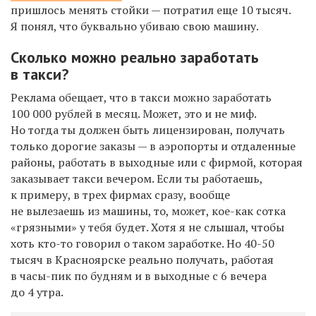
пришлось менять стойки — потратил еще 10 тысяч.
Я понял, что буквально убиваю свою машину.
Сколько можно реально заработать
в такси?
Реклама обещает, что в такси можно заработать
100 000 рублей в месяц.
Может, это и не миф.
Но тогда ты должен
быть лицензирован,
получать
только дорогие заказы — в аэропорты и отдален
ные
районы,
работат
ь
в выходные или с
фирм
ой
, которая
заказывает такси вечером.
Е
сли ты
работаешь,
к примеру, в трех фирмах сразу, вообще
не вылезаешь из машины, то, может, кое-как сотка
«грязными» у тебя будет.
Хотя я не слышал, чтобы
хоть кто-то
говорил
о
тако
м
заработ
ке
. Но 40-50
тысяч в Красноярске
реально п
олучать
, работая
в
часы-пик по будням и в выходные с 6 вечера
до 4 утра.