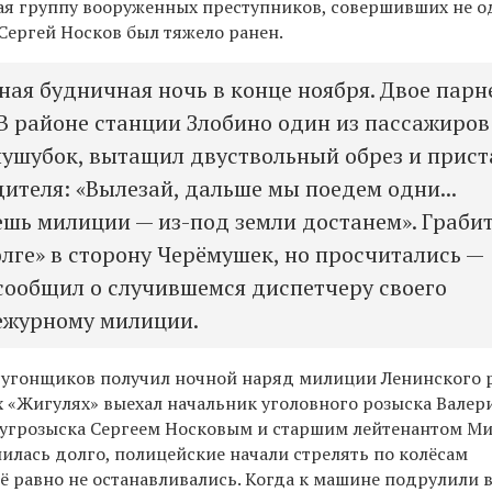
вая группу вооруженных преступников, совершивших не о
Сергей Носков был тяжело ранен.
ная будничная ночь в конце ноября. Двое парн
. В районе станции Злобино один из пассажиров
лушубок, вытащил двуствольный обрез и прис
дителя: «Вылезай, дальше мы поедем одни...
ешь милиции — из-под земли достанем». Граби
олге» в сторону Черёмушек, но просчитались —
 сообщил о случившемся диспетчеру своего
ежурному милиции.
 угонщиков получил ночной наряд милиции Ленинского 
х «Жигулях» выехал начальник уголовного розыска Валер
 угрозыска Сергеем Носковым и старшим лейтенантом М
илась долго, полицейские начали стрелять по колёсам
сё равно не останавливались. Когда к машине подрулили 