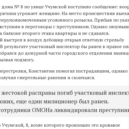
 дома № 8 по улице Учумской поступило сообщение: во
ужчина угрожает женщине. На место происшествия выех
оперуполномоченным уголовного розыска. Прибыв по ука
вступили в переговоры с преступником. Однако злоумы
 балконе второго этажа квартиры и не сдавался.
 выстрел в воздух дебошир открыл ответную стрельбу
 В результате участковый инспектор бы ранен в правое пл
обрался до дежурной части городского отделения милиц
вызвал подмогу.
перестрелки, Константин помогал пострадавшим, однако
олучил смертельные ранения и скончался.
е жестокой расправы погиб участковый инспек
хожих, еще один милиционер был ранен.
сотрудники ОМОНа ликвидировали преступник
о Учумской, 8, возле которого произошло это кровавое