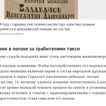
4 году старшему участковому инспектору-капитану полиции
ранится в красноярской полиции до сих пор.
енинского района
нен в погоне за грабителями такси
кову судьба подарила шанс стать настоящим милиционер
в плохую компанию. Чтобы посодействовать его перевос
тдела милиции включил парня в состав народной дружин
порядок в парке Горького
(примечание редакции: теперь
огда ему, 16-летнему, удалось впервые поучаствовать в р
осле армии молодой человек пришел на службу в уголовн
екунду вступить в схватку с правонарушителями с годами
 преступностью стала смыслом его жизни.