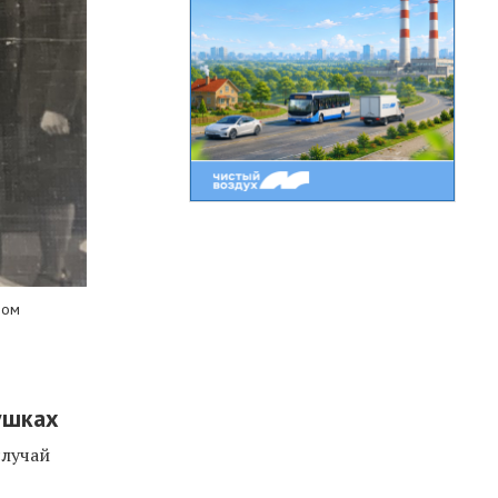
вом
ушках
случай