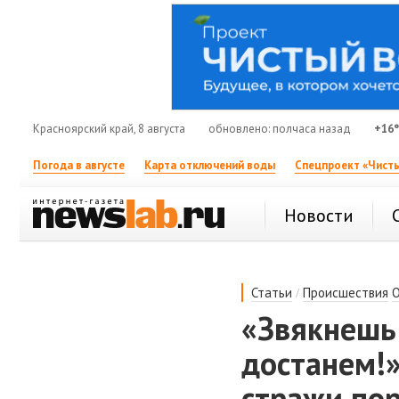
Красноярский край, 8 августа
обновлено: полчаса назад
+16
Погода в августе
Карта отключений воды
Спецпроект «Чисты
Новости
/
Статьи
Происшествия
«Звякнешь
достанем!»
стражи по