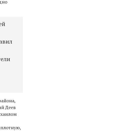
дно
ей
тавил
тели
района,
ий Деев
ихаилом
вплотную,