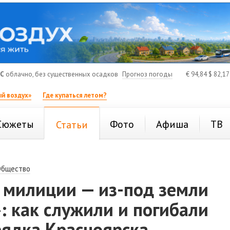
°C
облачно, без существенных осадков
Прогноз погоды
€
94,84
$
82,1
й воздух»
Где купаться летом?
Сюжеты
Фото
Афиша
ТВ
Статьи
Общество
 милиции — из-под земли
: как служили и погибали
рядка Красноярска