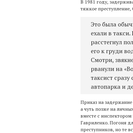
В 1981 году, задержи
тяжкое преступление, 
Это была обыч
ехали в такси
расстегнул по
его к груди во
Смотри, звякн
рванули на «В
таксист сразу
автопарка и д
Приказ на задержание
а чуть позже на личны
вместе с инспектором
Гавриленко. Погоня дл
преступников, но те в