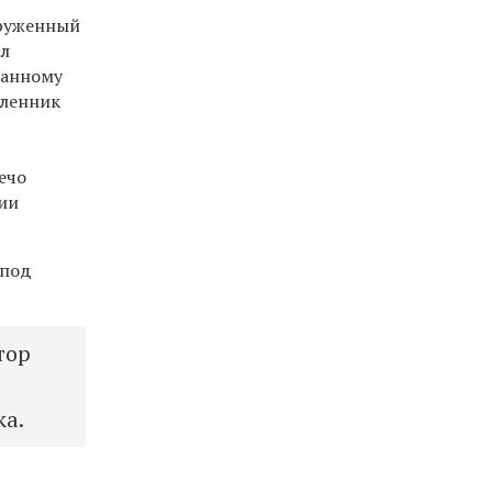
оруженный
ал
занному
шленник
ечо
ии
 под
тор
а.