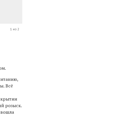
1 из 2
ом.
питанию,
ы. Всё
аскрытии
ый розыск.
 вошла