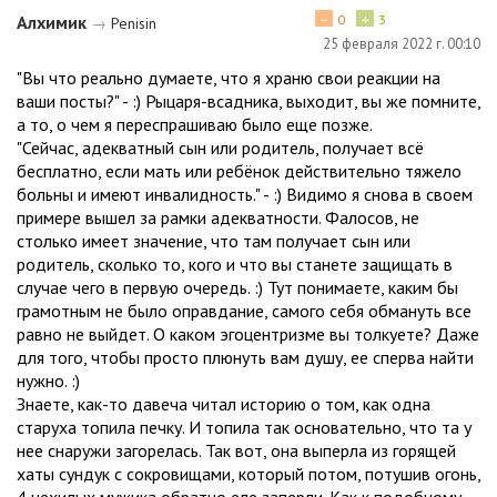
−
+
Алхимик
0
3
→
Penisin
25 февраля 2022 г. 00:10
"Вы что реально думаете, что я храню свои реакции на
ваши посты?" - :) Рыцаря-всадника, выходит, вы же помните,
а то, о чем я переспрашиваю было еще позже.
"Сейчас, адекватный сын или родитель, получает всё
бесплатно, если мать или ребёнок действительно тяжело
больны и имеют инвалидность." - :) Видимо я снова в своем
примере вышел за рамки адекватности. Фалосов, не
столько имеет значение, что там получает сын или
родитель, сколько то, кого и что вы станете защищать в
случае чего в первую очередь. :) Тут понимаете, каким бы
грамотным не было оправдание, самого себя обмануть все
равно не выйдет. О каком эгоцентризме вы толкуете? Даже
для того, чтобы просто плюнуть вам душу, ее сперва найти
нужно. :)
Знаете, как-то давеча читал историю о том, как одна
старуха топила печку. И топила так основательно, что та у
нее снаружи загорелась. Так вот, она выперла из горящей
хаты сундук с сокровищами, который потом, потушив огонь,
4 нехилых мужика обратно еле заперли. Как к подобному