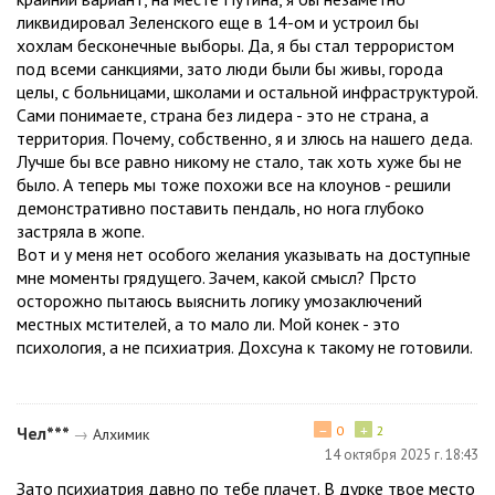
ликвидировал Зеленского еще в 14-ом и устроил бы
хохлам бесконечные выборы. Да, я бы стал террористом
под всеми санкциями, зато люди были бы живы, города
целы, с больницами, школами и остальной инфраструктурой.
Сами понимаете, страна без лидера - это не страна, а
территория. Почему, собственно, я и злюсь на нашего деда.
Лучше бы все равно никому не стало, так хоть хуже бы не
было. А теперь мы тоже похожи все на клоунов - решили
демонстративно поставить пендаль, но нога глубоко
застряла в жопе.
Вот и у меня нет особого желания указывать на доступные
мне моменты грядущего. Зачем, какой смысл? Прсто
осторожно пытаюсь выяснить логику умозаключений
местных мстителей, а то мало ли. Мой конек - это
психология, а не психиатрия. Дохсуна к такому не готовили.
−
+
Чел***
0
2
→
Алхимик
14 октября 2025 г. 18:43
Зато психиатрия давно по тебе плачет. В дурке твое место