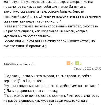
комнату, полную игрушек, вышел, закрыл дверь и хотел
подсмотреть, как ведет себя шимпанзе. Заглянул в
замочную скважину, а там, совсем близко, блестит
пытливый карий глаз. Шимпанзе подсматривает в замочную
скважину, как ведет себя психолог."
Гнева и злости нет, но есть спортивный интерес, смотреть
на разбегающиеся, как муравьи ваши мысли, когда в
муравейник тычут травинкой.
Вроде они и не связанны между собой и контекстом, но
вместе единый организм ;)
−
+
Алхимик
0
1
→
Penesin
7 марта 2022 г. 13:52
"Надеюсь, когда вы это писали, то смотрели на себя в
зеркало :)" - :) Надейтесь.
"Ну, а мы подопытные оппоненты, действуем как то так:..." -
:) Да вы дарвинист, как я погляжу.
"Гнева и злости нет, но есть спортивный интерес, смотреть
на разбегающиеся, как муравьи ваши мысли, когда в