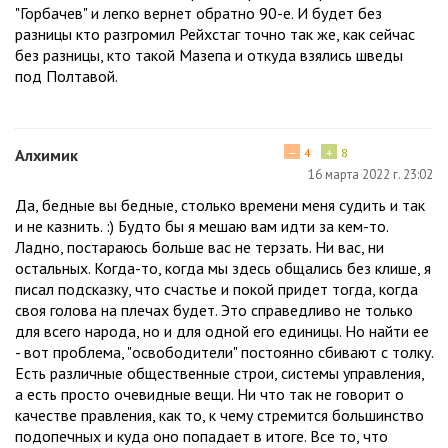
"Горбачев" и легко вернет обратно 90-е. И будет без
разницы кто разгромил Рейхстаг точно так же, как сейчас
без разницы, кто такой Мазепа и откуда взялись шведы
под Полтавой.
−
+
Алхимик
4
8
16 марта 2022 г. 23:02
Да, бедные вы бедные, столько времени меня судить и так
и не казнить. :) Будто бы я мешаю вам идти за кем-то.
Ладно, постараюсь больше вас не терзать. Ни вас, ни
остальных. Когда-то, когда мы здесь общались без клише, я
писал подсказку, что счастье и покой придет тогда, когда
своя голова на плечах будет. Это справедливо не только
для всего народа, но и для одной его единицы. Но найти ее
- вот проблема, "освободители" постоянно сбивают с толку.
Есть различные общественные строи, системы управления,
а есть просто очевидные вещи. Ни что так не говорит о
качестве правления, как то, к чему стремится большинство
подопечных и куда оно попадает в итоге. Все то, что