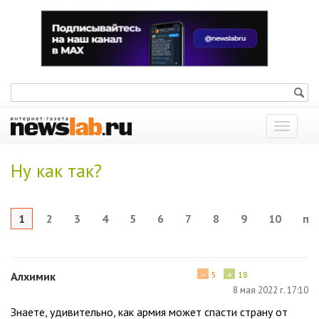
Показат
меню
Ну как так?
1
2
3
4
5
6
7
8
9
10
по
−
+
Алхимик
5
18
8 мая 2022 г. 17:10
Знаете, удивительно, как армия может спасти страну от