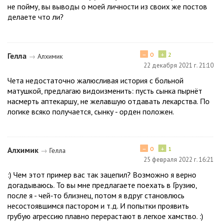
не пойму, вы выводы о моей личности из своих же постов
делаете что ли?
−
+
Гелла
0
2
→
Алхимик
22 декабря 2021 г. 21:10
Чета недостаточно жалюсливая история с больной
матушкой, предлагаю видоизменить: пусть сынка пырнёт
насмерть аптекаршу, не желавшую отдавать лекарства. По
логике всяко получается, сынку - орден положен.
−
+
Алхимик
0
1
→
Гелла
25 февраля 2022 г. 16:21
:) Чем этот пример вас так зацепил? Возможно я верно
догадываюсь. То вы мне предлагаете поехать в Грузию,
после я - чей-то близнец, потом я вдруг становлюсь
несостоявшимся пастором и т.д. И попытки проявить
грубую агрессию плавно перерастают в легкое хамство. :)