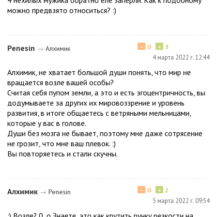
можно предвзято относиться? :)
−
+
Penesin
0
3
→
Алхимик
4 марта 2022 г. 12:44
Алхимик, не хватает большой души понять, что мир не
вращается возле вашей особы?
Считая себя пупом земли, а это и есть эгоцентричность, вы
додумываете за других их мировоззрение и уровень
развития, в итоге общаетесь с ветряными мельницами,
которые у вас в голове.
Души без мозга не бывает, поэтому мне даже сотрясение
не грозит, что мне ваш плевок. :)
Вы повторяетесь и стали скучны.
−
+
Алхимик
0
2
→
Penesin
5 марта 2022 г. 09:54
:) Возле? 0_о Знаете, это как крутить ручку резкости на