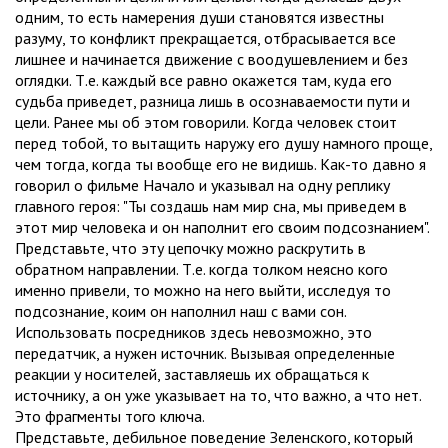
одним, то есть намерения души становятся известны
разуму, то конфликт прекращается, отбрасывается все
лишнее и начинается движение с воодушевлением и без
оглядки. Т.е. каждый все равно окажется там, куда его
судьба приведет, разница лишь в осознаваемости пути и
цели. Ранее мы об этом говорили. Когда человек стоит
перед тобой, то вытащить наружу его душу намного проще,
чем тогда, когда ты вообще его не видишь. Как-то давно я
говорил о фильме Начало и указывал на одну реплику
главного героя: "Ты создашь нам мир сна, мы приведем в
этот мир человека и он наполнит его своим подсознанием".
Представьте, что эту цепочку можно раскрутить в
обратном направлении. Т.е. когда толком неясно кого
именно привели, то можно на него выйти, исследуя то
подсознание, коим он наполнил наш с вами сон.
Использовать посредников здесь невозможно, это
передатчик, а нужен источник. Вызывая определенные
реакции у носителей, заставляешь их обращаться к
источнику, а он уже указывает на то, что важно, а что нет.
Это фрагменты того ключа.
Представьте, дебильное поведение Зеленского, который