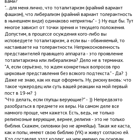
вами?
"...для меня лично, что тоталитаризм (крайний вариант
фашизм), что либерализм (крайний вариант толерантность
в нынешнем виде) одинаково неприятны" - :) Ну еще бы. Тут
многое зависит от точки зрения и текущего положения.
Допустим, в процессе осуждения кого-либо вы
исповедуете тоталитаризм, а если вы - обвиняемый, то
настаиваете на толерантности. Неприкосновенность
представителей правящего аппарата - это проявление
тоталитаризма или либерализма? Дело не в терминах.
"А, если серьёзно, то ждем конкретных вопросов про
цирковые представления без всякого подтекста." - Да? :)
Даже не знаю, как их еще оформить. Ну, рискну вновь: что
такое чужеродец или суть вашей реакции на мой первый
пост в 19-м? :)
"Что делать, если глупцы верующие?" - :)) Непредвзято
разобраться в предмете их веры. На самом деле все
намного проще, чем кажется. Есть, ведь, не только
религиозные верующие, вернее, религия - это не только
библия. Скажем, силовики (но не армейцы). Такая же каста,
как и попы, имеют свою библию (УК) и живут согласно ей.
Кто составлял этот кодекс, на чем именно он основан