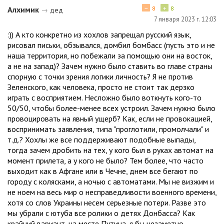
−
+
Алхимик
8
8
→
дед
7 января 2023 г. 12:03
:)) А кто конкретно из хохлов запрещал русский язык,
рисовал письки, обзывался, домбил бомбасс (пусть это и не
наша территория, но побежали за помощью они на восток,
а не на запад)? Зачем нужно было ставить во главе страны
спорную с точки зрения логики личность? Я не против
Зеленского, как человека, просто не стоит так дерзко
играть с восприятием. Несложно было воткнуть кого-то
50/50, чтобы более-менее всех устроил. Зачем нужно было
провоцировать на явный ущерб? Как, если не провокацией,
воспринимать заявления, типа "проглотили, промолчали" и
т.д.? Хохлы же все поддерживают подобные выпады,
тогда зачем дробить на тех, у кого был в руках автомат на
момент прилета, а у кого не было? Тем более, что часто
выходит как в Афгане или в Чечне, днем все бегают по
городу с колясками, а ночью с автоматами. Мы не визжим и
не ноем на весь мир о несправедливости военного времени,
хотя со слов Украины несем серьезные потери. Разве это
мы убрали с ютуба все ролики о детях Донбасса? Как
крайний вариант, на месте Путина, я бы незаметно