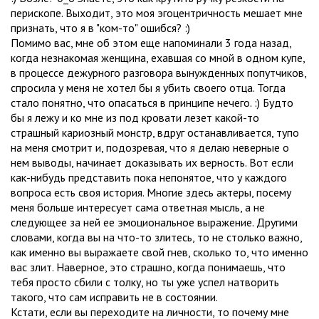
перископе. Выходит, это моя эгоцентричность мешает мне
признать, что я в "ком-то" ошибся? :)
Помимо вас, мне об этом еще напоминали 3 года назад,
когда незнакомая женщина, ехавшая со мной в одном купе,
в процессе дежурного разговора вынужденных попутчиков,
спросила у меня не хотел бы я убить своего отца. Тогда
стало понятно, что опасаться в принципе нечего. :) Будто
бы я лежу и ко мне из под кровати лезет какой-то
страшный кариозный монстр, вдруг останавливается, тупо
на меня смотрит и, подозревая, что я делаю неверные о
нем выводы, начинает доказывать их верность. Вот если
как-нибудь представить пока непонятое, что у каждого
вопроса есть своя история. Многие здесь актеры, посему
меня больше интересует сама ответная мысль, а не
следующее за ней ее эмоциональное выражение. Другими
словами, когда вы на что-то злитесь, то не столько важно,
как именно вы выражаете свой гнев, сколько то, что именно
вас злит. Наверное, это страшно, когда понимаешь, что
тебя просто сбили с толку, но ты уже успел натворить
такого, что сам исправить не в состоянии.
Кстати, если вы переходите на личности, то почему мне