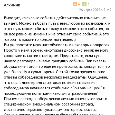
−
+
Алхимик
6
6
26 марта 2022 г. 21:49
Выходит, ключевые события действительно изменить не
выйдет. Можно выбрать путь к ним, любой из возможных, и
этот путь может сбить с толку о смысле этого события, но
он все равно не изменит и не отменит само событие. А это
говорит о каком-то конкретном плане. :)
Вы уж простите мою настойчивость в некоторых вопросах.
Просто у меня возник некоторый диссонанс, никак не могу
сопоставить мотив с методом. Представьте, если суть
нашего разговора - анализ грядущих событий. Так сказать
обсуждение того, что еще не произошло, используя то, что
уже было. Ну а судья - время. С этой точки зрения многие
ответы собеседников несколько неадекватны. Ощущение,
что последнее время стартовая позиция мышления
собеседников начинается стабильно с "он вам не царь", и
последующими попытками какого-то "разоблачения".
Причем переход к обсуждению личных качеств говорит о
специфическом эмоциональном состоянии (страх),
достаточно серьезно сужающим сектор восприятия.
Сложно понять с ходу, когда выбранный метод защиты