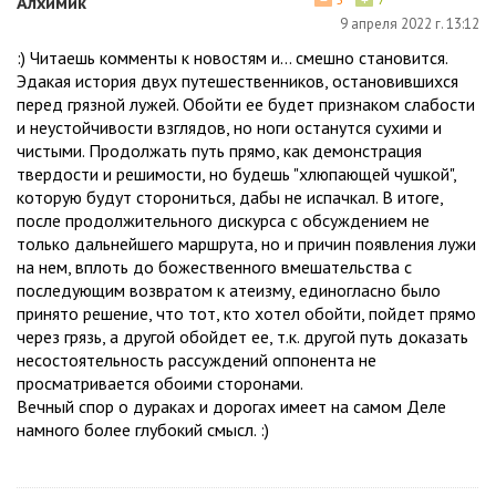
Алхимик
9 апреля 2022 г. 13:12
:) Читаешь комменты к новостям и... смешно становится.
Эдакая история двух путешественников, остановившихся
перед грязной лужей. Обойти ее будет признаком слабости
и неустойчивости взглядов, но ноги останутся сухими и
чистыми. Продолжать путь прямо, как демонстрация
твердости и решимости, но будешь "хлюпающей чушкой",
которую будут сторониться, дабы не испачкал. В итоге,
после продолжительного дискурса с обсуждением не
только дальнейшего маршрута, но и причин появления лужи
на нем, вплоть до божественного вмешательства с
последующим возвратом к атеизму, единогласно было
принято решение, что тот, кто хотел обойти, пойдет прямо
через грязь, а другой обойдет ее, т.к. другой путь доказать
несостоятельность рассуждений оппонента не
просматривается обоими сторонами.
Вечный спор о дураках и дорогах имеет на самом Деле
намного более глубокий смысл. :)