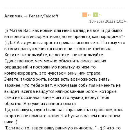
−
+
Алхимик
0
1
→
Penesin/Falosoff
10 марта 2022 г. 10:54
:)) "Читал Вас, как новый для меня взгляд на всё, и да было
интересно и информативно, но не принято, как парадигма." -
:) Да? А я думал вы просто приказы исполняете. Потому что
в своих рассуждениях я ничего ни с кого не требовал.
Хотите - используйте, не хотите - не используйте.
Единственное, чем можно объяснить смысл ваших
оправданий и постоянную попытку их чем-то
компенсировать, это чувством вины или страха.
Знаете, тяжело жить, когда есть возможность знать
заранее, что тебя ждет. А ключевые события изменить не
выйдет, всегда найдутся нлпированные Богом, которые
сами не осознавая зачем им это нужно, вернут тебя
обратно. Это уже из личного опыта.
Да, соглашусь, глупо было вас спрашивать о прошлом, коль
скоро вы не помните, какая 4-я буква в вашем последнем
нике. :)
"Если как-то, задел вашу ранимую личность..." - :) Я что-то