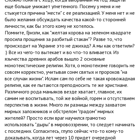
еще больше унижает угнетенного. Посему у меня и не
стыкуется причина "мести" с ее реализацией. У меня нет и не
было желания обсуждать качества какой-то сторонней
личности, как бы этого кому не хотелось.
Помните, Гризли, как "желтая корова на зеленом квадрате
просила прощения за разбитый стакан"? Разве то, что
происходит на Украине это не джихад? А мы как ответили?
:) Все из чего-то вытекает и во что-то вливается. Из
язычества древних арабов вышло 2 основные
монотеистические религии. Хотя, о монотеизме говорить не
совсем корректно, учитывая сонм святых и пророков "на
все случаи жизни". Ислам сам по себе не такая кровожадная
религия, как ее пытаются преподносить те же христиане.
Различного рода маньяков везде хватает, главное, их
самим не воспитывать, той же войной, горем и отсутствием
перспектив в жизни. Много ли разницы между захватом
мирных заложников и обстрелом "градом" мирных
жителей? Просто если враг научился грамотно
использовать "дыры" в мировоззрении, то следует начинать
с последних. Согласитесь, глупо сейчас что-то кому-то
доказывать, когда лет через 10 придет очередной