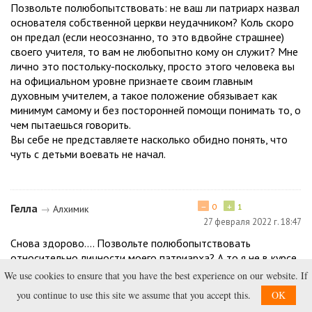
Позвольте полюбопытствовать: не ваш ли патриарх назвал
основателя собственной церкви неудачником? Коль скоро
он предал (если неосознанно, то это вдвойне страшнее)
своего учителя, то вам не любопытно кому он служит? Мне
лично это постольку-поскольку, просто этого человека вы
на официальном уровне признаете своим главным
духовным учителем, а такое положение обязывает как
минимум самому и без посторонней помощи понимать то, о
чем пытаешься говорить.
Вы себе не представляете насколько обидно понять, что
чуть с детьми воевать не начал.
−
+
Гелла
0
1
→
Алхимик
27 февраля 2022 г. 18:47
Снова здорово…. Позвольте полюбопытствовать
относительно личности моего патриарха? А то я не в курсе.
То-то Фалософф удивлялся вашему погружения в события
We use cookies to ensure that you have the best experience on our website. If
давно минувших дней. Нет смысла вспоминать
you continue to use this site we assume that you accept this.
OK
эмоциональное состояние человека трехлетней давности.