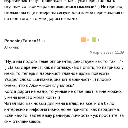
муравейник тычут травинкой." - Так я уже перестал быть
скучным со своими разбегающимися мыслями? :) Интересно,
сколько вы еще намерены симулировать мои переживания о
потере того, что мне даром не надо.
−
+
Penesin/Falosoff
0
1
→
Алхимик
9 марта 2022 г. 11:09
"Ну, а мы подопытные оппоненты, действуем как то так:..." -
:) Да вы дарвинист, как я погляжу. - Вот опять, то патриарх у
меня, то теперь я дарвинист, главное ярлык повесить.
Увидел слово шимпанзе, значит дарвинист? : ) плоско
очень, что с Алхимиком случилось?
Когда даром не надо, то умные не отвечают, а мне можно,
у меня вместо мозга кость ;)
Читал Вас, как новый для меня взгляд на всё, и да было
интересно и информативно, но не принято, как парадигма.
Если как-то, задел вашу ранимую личность - уж простите, за
сим откланиваюсь.