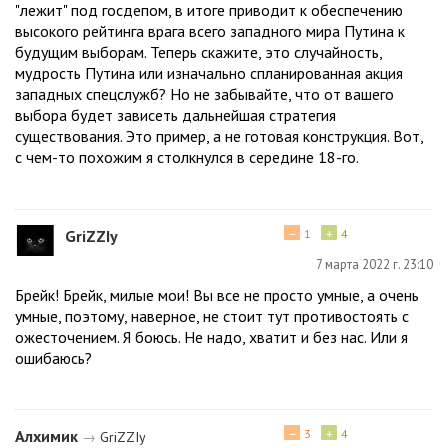
"лежит" под госдепом, в итоге приводит к обеспечению
высокого рейтинга врага всего западного мира Путина к
будущим выборам. Теперь скажите, это случайность,
мудрость Путина или изначально спланированная акция
западных спецслужб? Но не забывайте, что от вашего
выбора будет зависеть дальнейшая стратегия
существования. Это пример, а не готовая конструкция. Вот,
с чем-то похожим я столкнулся в середине 18-го.
−
+
GriZZIу
1
4
7 марта 2022 г. 23:10
Брейк! Брейк, милые мои! Вы все не просто умные, а очень
умные, поэтому, наверное, не стоит тут противостоять с
ожесточением. Я боюсь. Не надо, хватит и без нас. Или я
ошибаюсь?
−
+
Алхимик
3
4
→
GriZZIу