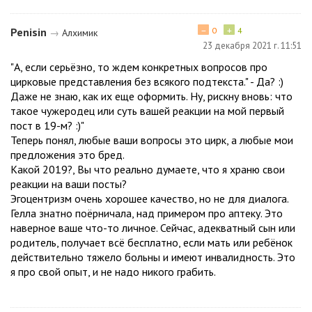
−
+
Penisin
0
4
→
Алхимик
23 декабря 2021 г. 11:51
"А, если серьёзно, то ждем конкретных вопросов про
цирковые представления без всякого подтекста." - Да? :)
Даже не знаю, как их еще оформить. Ну, рискну вновь: что
такое чужеродец или суть вашей реакции на мой первый
пост в 19-м? :)"
Теперь понял, любые ваши вопросы это цирк, а любые мои
предложения это бред.
Какой 2019?, Вы что реально думаете, что я храню свои
реакции на ваши посты?
Эгоцентризм очень хорошее качество, но не для диалога.
Гелла знатно поёрничала, над примером про аптеку. Это
наверное ваше что-то личное. Сейчас, адекватный сын или
родитель, получает всё бесплатно, если мать или ребёнок
действительно тяжело больны и имеют инвалидность. Это
я про свой опыт, и не надо никого грабить.