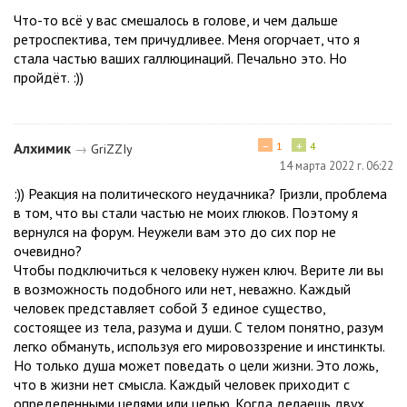
Что-то всё у вас смешалось в голове, и чем дальше
ретроспектива, тем причудливее. Меня огорчает, что я
стала частью ваших галлюцинаций. Печально это. Но
пройдёт. :))
−
+
Алхимик
1
4
→
GriZZIу
14 марта 2022 г. 06:22
:)) Реакция на политического неудачника? Гризли, проблема
в том, что вы стали частью не моих глюков. Поэтому я
вернулся на форум. Неужели вам это до сих пор не
очевидно?
Чтобы подключиться к человеку нужен ключ. Верите ли вы
в возможность подобного или нет, неважно. Каждый
человек представляет собой 3 единое существо,
состоящее из тела, разума и души. С телом понятно, разум
легко обмануть, используя его мировоззрение и инстинкты.
Но только душа может поведать о цели жизни. Это ложь,
что в жизни нет смысла. Каждый человек приходит с
определенными целями или целью. Когда делаешь двух