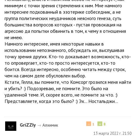
минимум с точки зрения стремления к ним. Мне намного
интереснее подкованный в эзотерике собеседник, а не
группа политических неудачников неясного генеза, суть
большинства вопросов которых - пустая провокация на
агрессию да попытки обвинить в том, к чему я отношения
не имею.
Намного интереснее, имея некоторые навыки в
использовании непознанного, обсуждать их, выслушивая
точку зрения других. Кто-то доказывает возможность, кто-
то опровергает, кто-то просто интересуется, кто-то
боится. Всегда интересно, особенно читать между строк,
чем на самом деле обусловлен выбор.
Кстати, Гелла, вы помните, что Комсорг грозился меня найти
и убить? :) Подозреваю, не помните. Это было на
удаленной теме. И, скорее всего, не помните за что. :)
Представляете, когда это было? :) Эх... Ностальджи...
−
+
GriZZIу
1
8
→
Алхимик
13 марта 2022 г. 21:50