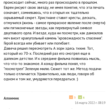
происходит сейчас, много раз происходило в прошлом.
Евреи рисуют свою звезду, не имея понятия, что эта печать
означает, сомневаюсь, что я открыл их тщательно
скрываемый секрет. Христиане ставят кресты, дескать,
отмучился (жизнь - самое прекрасное явление после смерти)
или пятиконечные звезды, как перевернутый символ
двуглавого орла. И везде, куда ни посмотри, как дамоклов
меч висит краеугольный камень "кровожадность спасения".
Герой всегда или убивает или погибает.
Давеча решил пересмотреть А зори здесь тихие. Тот,
который из 70-х. Последний раз его смотрел еще в
далеком детстве. И к середине фильма появилась мысль,
что что-то знакомое. А концу фильма понял, что
"посмотрел" Зеленую милю. Сюжет тот же. Метод подачи
только отличается. Удивительно, как люди, говоря об
одном и том же, умудряются передраться. :)
−
+
Алхимик
3
6
16 марта 2022 г. 08:19