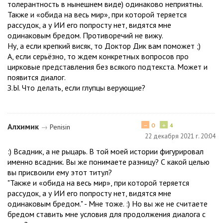
толерантность в нынешнем виде) одинаково неприятны.
Также и «обида на весь мир», при которой теряется
рассудок, а у ИИ его попросту нет, видятся мне
одинаковым бредом. Противоречий не вижу.
Ну, а если крепкий висяк, то Доктор Дик вам поможет ;)
А, если серьёзно, то ждем конкретных вопросов про
цирковые представления без всякого подтекста. Может и
появится диалог.
З.Ы. Что делать, если глупцы верующие?
−
+
Алхимик
0
4
→
Penisin
22 декабря 2021 г. 20:04
:) Всадник, а не рыцарь. В той моей истории фигурировал
именно всадник. Вы же понимаете разницу? С какой целью
вы присвоили ему этот титул?
"Также и «обида на весь мир», при которой теряется
рассудок, а у ИИ его попросту нет, видятся мне
одинаковым бредом." - Мне тоже. :) Но вы же не считаете
бредом ставить мне условия для продолжения диалога с