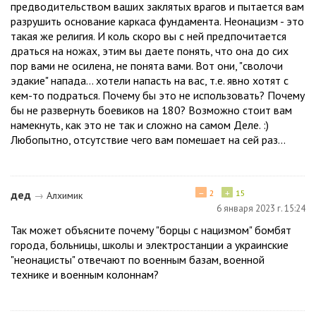
предводительством ваших заклятых врагов и пытается вам
разрушить основание каркаса фундамента. Неонацизм - это
такая же религия. И коль скоро вы с ней предпочитается
драться на ножах, этим вы даете понять, что она до сих
пор вами не осилена, не понята вами. Вот они, "сволочи
эдакие" напада... хотели напасть на вас, т.е. явно хотят с
кем-то подраться. Почему бы это не использовать? Почему
бы не развернуть боевиков на 180? Возможно стоит вам
намекнуть, как это не так и сложно на самом Деле. :)
Любопытно, отсутствие чего вам помешает на сей раз...
−
+
дед
2
15
→
Алхимик
6 января 2023 г. 15:24
Так может объясните почему "борцы с нацизмом" бомбят
города, больницы, школы и электростанции а украинские
"неонацисты" отвечают по военным базам, военной
технике и военным колоннам?