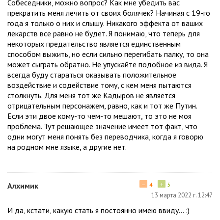
Собеседники, можно вопрос? Как мне убедить вас
прекратить меня лечить от своих болячек? Начиная с 19-го
года я только о них и слышу. Никакого эффекта от ваших
лекарств все равно не будет. Я понимаю, что теперь для
некоторых предательство является единственным
способом выжить, но если сильно перегибать палку, то она
может сыграть обратно. Не упускайте подобное из вида. Я
всегда буду стараться оказывать положительное
воздействие и содействие тому, с кем меня пытаются
столкнуть. Для меня тот же Кадыров не является
отрицательным персонажем, равно, как и тот же Путин.
Если эти двое кому-то чем-то мешают, то это не моя
проблема. Тут решающее значение имеет тот факт, что
одни могут меня понять без переводчика, когда я говорю
на родном мне языке, а другие нет.
−
+
Алхимик
4
5
13 марта 2022 г. 12:47
И да, кстати, какую стать я постоянно имею ввиду... :)