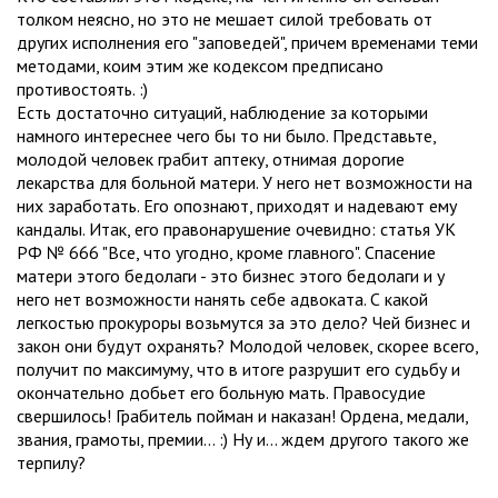
толком неясно, но это не мешает силой требовать от
других исполнения его "заповедей", причем временами теми
методами, коим этим же кодексом предписано
противостоять. :)
Есть достаточно ситуаций, наблюдение за которыми
намного интереснее чего бы то ни было. Представьте,
молодой человек грабит аптеку, отнимая дорогие
лекарства для больной матери. У него нет возможности на
них заработать. Его опознают, приходят и надевают ему
кандалы. Итак, его правонарушение очевидно: статья УК
РФ № 666 "Все, что угодно, кроме главного". Спасение
матери этого бедолаги - это бизнес этого бедолаги и у
него нет возможности нанять себе адвоката. С какой
легкостью прокуроры возьмутся за это дело? Чей бизнес и
закон они будут охранять? Молодой человек, скорее всего,
получит по максимуму, что в итоге разрушит его судьбу и
окончательно добьет его больную мать. Правосудие
свершилось! Грабитель пойман и наказан! Ордена, медали,
звания, грамоты, премии... :) Ну и... ждем другого такого же
терпилу?