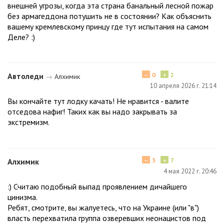
внешней угрозы, когда эта страна банальный лесной пожар
без армагеддона потушить не в состоянии? Как объяснить
вашему кремлевскому принцу где тут испытания на самом
Деле? :)
−
+
Автоледи
0
2
→
Алхимик
10 апреля 2026 г. 21:14
Вы кончайте тут лодку качать! Не нравится - валите
отседова нафиг! Таких как вы надо закрывать за
экстремизм.
−
+
Алхимик
3
7
4 мая 2022 г. 20:46
:) Считаю подобный выпад проявлением дичайшего
цинизма.
Ребят, смотрите, вы жалуетесь, что на Украине (или "в")
власть перехватила группа озверевших неонацистов под