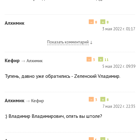
−
+
Алхимик
8
8
3 мая 2022 г. 01:17
Показать комментарий
↓
−
+
Кефир
3
11
→
Алхимик
5 мая 2022 г. 09:39
Тупень, давно уже обратились - Zеленский Vладимир.
−
+
Алхимик
3
8
→
Кефир
7 мая 2022 г. 22:35
:) Владимир Владимирович, опять вы штоле?
−
+
5
7