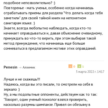
подобное непозволительно? :)
Повторенье - мать ученья, особенно когда начинаешь
отрабатывать приемы для раздела "Что делать когда тебя
заметили" для своей тайной книги на непонятном
санитарам языке. :)
Знаете, всегда любопытно наблюдать, когда кто-то
начинает оправдываться и, давая объяснение очевидному,
принуждать во что-то верить, при этом выбирая такой
метод принуждения, что начинаешь еще больше
сомневаться в предлагаемом мотиве этих оправданий.
−
+
Penesin
0
1
→
Алхимик
5 марта 2022 г. 14:17
Лучше и не скажешь!!!
Надеюсь, когда вы это писали, то смотрели на себя в
зеркало :)
Ну, а мы подопытные оппоненты, действуем как то так:
"Говорят, один ученый психолог взялся проверить,
насколько разумны шимпанзе. Привел он обезьяну в