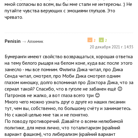
мной согласны во всем, вы бы мне стали не интересны. :) Не
путайте чувства верующих с эмоциями глупцов. Это
чревато.
−
+
Penisin
2
2
→
Алхимик
20 декабря 2021 г. 14:35
Бумеранги имеют свойство возвращаться, хорошая ответка
на тему белого рыцаря на белом коне, куда вас после этого
занесло - мы все помним. Филипа Дика читал, про Дика
Сенда читал, смотрел, про Моби Дика смотрел одним
глазом киношку, долго вспоминал про Доктора Дика, что за
сериал такой? Спасибо, что в гуголе не забанен ещё 😊
Патронов не жалко, а вот глаза всего три 😊
Много чего можно узнать друг о друге из наших писанин
тут, чем вы, собственно, по большому счёту и занимаетесь.
Но с какой целью мне так и не понятно.
По поводу противоречий. Давайте о всеми нелюбимой
политике, для меня лично, что тоталитаризм (крайний
вариант фашизм), что либерализм (крайний вариант