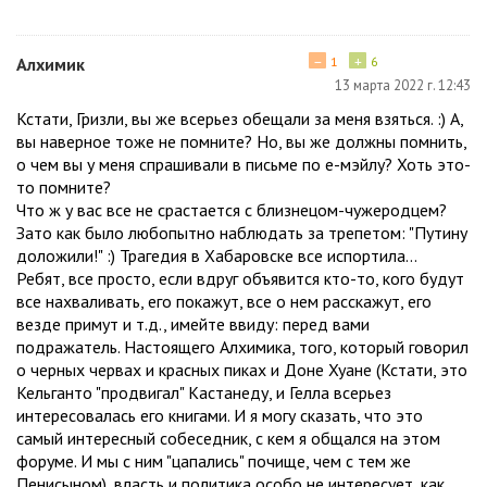
−
+
Алхимик
1
6
13 марта 2022 г. 12:43
Кстати, Гризли, вы же всерьез обещали за меня взяться. :) А,
вы наверное тоже не помните? Но, вы же должны помнить,
о чем вы у меня спрашивали в письме по е-мэйлу? Хоть это-
то помните?
Что ж у вас все не срастается с близнецом-чужеродцем?
Зато как было любопытно наблюдать за трепетом: "Путину
доложили!" :) Трагедия в Хабаровске все испортила...
Ребят, все просто, если вдруг объявится кто-то, кого будут
все нахваливать, его покажут, все о нем расскажут, его
везде примут и т.д., имейте ввиду: перед вами
подражатель. Настоящего Алхимика, того, который говорил
о черных червах и красных пиках и Доне Хуане (Кстати, это
Кельганто "продвигал" Кастанеду, и Гелла всерьез
интересовалась его книгами. И я могу сказать, что это
самый интересный собеседник, с кем я общался на этом
форуме. И мы с ним "цапались" почище, чем с тем же
Пенисыном), власть и политика особо не интересует, как