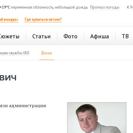
+19°C
переменная облачность, небольшой дождь
Прогноз погоды
€
9
й воздух»
Где купаться летом?
Сюжеты
Статьи
Фото
Афиша
ТВ
ция службы 005
Досье
ВИЧ
вязи администрации