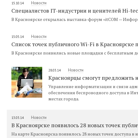
Новости
15.10.14
Специалистов IT-индустрии и ценителей Hi-te
В Красноярске открылась выставка-форум «itCOM — Инфор
Новости
15.05.14
Список точек публичного Wi-Fi в Красноярске
В Красноярске появились новые площадки с бесплатным до
Новости
28.03.14
Красноярцы смогут предложить н
Управление информатизации и связи адм
обеспечения беспроводного доступа в Ин
местах города.
Новости
13.03.14
В Красноярске появилось 28 новых точек публи
На карте Красноярска появилось 28 новых точек доступа в и