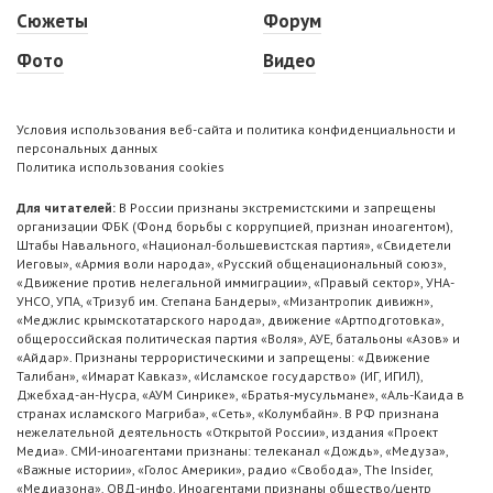
Сюжеты
Форум
Фото
Видео
Условия использования веб-сайта и политика конфиденциальности и
персональных данных
Политика использования cookies
Для читателей:
В России признаны экстремистскими и запрещены
организации ФБК (Фонд борьбы с коррупцией, признан иноагентом),
Штабы Навального, «Национал-большевистская партия», «Свидетели
Иеговы», «Армия воли народа», «Русский общенациональный союз»,
«Движение против нелегальной иммиграции», «Правый сектор», УНА-
УНСО, УПА, «Тризуб им. Степана Бандеры», «Мизантропик дивижн»,
«Меджлис крымскотатарского народа», движение «Артподготовка»,
общероссийская политическая партия «Воля», АУЕ, батальоны «Азов» и
«Айдар». Признаны террористическими и запрещены: «Движение
Талибан», «Имарат Кавказ», «Исламское государство» (ИГ, ИГИЛ),
Джебхад-ан-Нусра, «АУМ Синрике», «Братья-мусульмане», «Аль-Каида в
странах исламского Магриба», «Сеть», «Колумбайн». В РФ признана
нежелательной деятельность «Открытой России», издания «Проект
Медиа». СМИ-иноагентами признаны: телеканал «Дождь», «Медуза»,
«Важные истории», «Голос Америки», радио «Свобода», The Insider,
«Медиазона», ОВД-инфо. Иноагентами признаны общество/центр