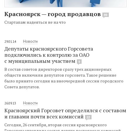
Красноярск — город продавцов
89
Стартапам надеяться не на что
Новости
29.01.14
Депутаты красноярского Горсовета
подключились к контролю за ОАО
с муниципальным участием
9
В состав советов директоров сразу трех акционерных
обществ включили депутатов горсовета. Такое решение
было принято сегодня на внеочередной сессии городского
Совета депутатов.
Новости
26.09.13
Красноярский Горсовет определился с составом
и главами почти всех комиссий
22
Сегодня, 26 сентября, вторая сессия красноярского
Горсовета утвердила состав девяти постоянных комиссий