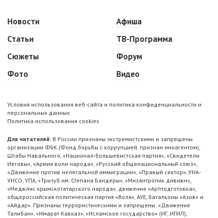
Новости
Афиша
Статьи
ТВ-Программа
Сюжеты
Форум
Фото
Видео
Условия использования веб-сайта и политика конфиденциальности и
персональных данных
Политика использования cookies
Для читателей:
В России признаны экстремистскими и запрещены
организации ФБК (Фонд борьбы с коррупцией, признан иноагентом),
Штабы Навального, «Национал-большевистская партия», «Свидетели
Иеговы», «Армия воли народа», «Русский общенациональный союз»,
«Движение против нелегальной иммиграции», «Правый сектор», УНА-
УНСО, УПА, «Тризуб им. Степана Бандеры», «Мизантропик дивижн»,
«Меджлис крымскотатарского народа», движение «Артподготовка»,
общероссийская политическая партия «Воля», АУЕ, батальоны «Азов» и
«Айдар». Признаны террористическими и запрещены: «Движение
Талибан», «Имарат Кавказ», «Исламское государство» (ИГ, ИГИЛ),