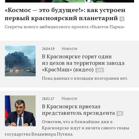
«Космос — это будущее!»: как устроен
первый красноярский планетарий
4
Секреты нового амбициозного проекта «Ньютон Парка»
Новости
26.04.19
В Красноярске горит один
из цехов на территории завода
«КрасМаш» (видео)
103
Пока данных о площади возгорания нет.
Новости
28.02.17
В Красноярск приехал
представитель президента
69
Отметим, что в ближайшие дни в
Красноярске ждут и визита самого главы
государства Владимира Путина.