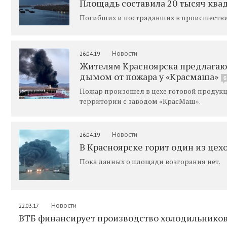
Площадь составила 20 тысяч ква
Погибших и пострадавших в происшестви
Новости
26.04.19
Жителям Красноярска предлагают
дымом от пожара у «Красмаша»
6
Пожар произошел в цехе готовой продукц
территории с заводом «КрасМаш».
Новости
26.04.19
В Красноярске горит один из цех
Пока данных о площади возгорания нет.
Новости
22.03.17
ВТБ финансирует производство холодильников