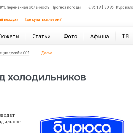
8°C
переменная облачность
Прогноз погоды
€
93,19
$
80,93
Курс вал
й воздух»
Где купаться летом?
Сюжеты
Статьи
Фото
Афиша
ТВ
ция службы 005
Досье
ОД ХОЛОДИЛЬНИКОВ
зводит
одильное