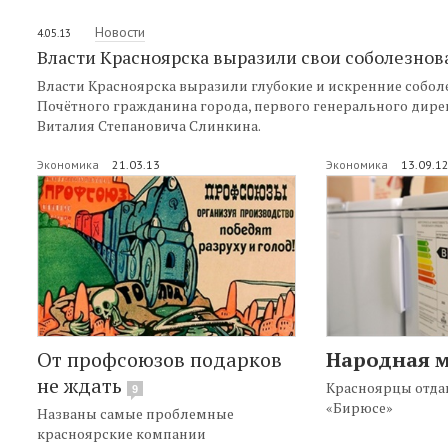
Новости
4.05.13
Власти Красноярска выразили свои соболезнов
Власти Красноярска выразили глубокие и искренние собо
Почётного гражданина города, первого генерального дир
Виталия Степановича Слинкина.
Экономика
21.03.13
Экономика
13.09.1
От профсоюзов подарков
Народная 
не ждать
Красноярцы отда
9
«Бирюсе»
Названы самые проблемные
красноярские компании