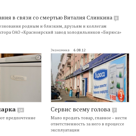
ания в связи со смертью Виталия Слинкина
6
лезнования родным и близким, друзьям и коллегам
ектора ОАО «Красноярский завод холодильников «Бирюса»
2
Экономика
6.08.12
марка
Сервис всему голова
14
7
ют предпочтение
Мало продать товар, главное – нести
ответственность за него в процессе
эксплуатации