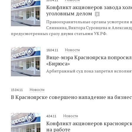
Конфликт акционеров завода хол
уголовным делом
8
Правоохранительные органы усмотрели в
Слинкина, Виктора Суровцева и Александ
предусмотренных сразу двумя статьями УК РФ.
Новости
18.04.11
Вице-мэра Красноярска попросили
«Бирюса»
Арбитражный суд пока запретил исполнят
Новости
15.04.11
В Красноярске совершено нападение на бизне
Новости
4.04.11
Конфликт акционеров красноярск
на работе