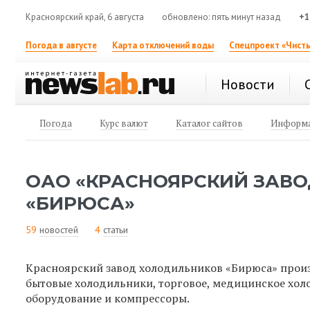
Красноярский край, 6 августа
обновлено: пять минут назад
+1
Погода в августе
Карта отключений воды
Спецпроект «Чисты
Новости
Погода
Курс валют
Каталог сайтов
Информа
ОАО «КРАСНОЯРСКИЙ ЗАВ
«БИРЮСА»
59
новостей
4
статьи
Красноярский завод холодильников «Бирюса» прои
бытовые холодильники, торговое, медицинское хол
оборудование и компрессоры.