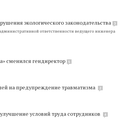
арушения экологического законодательства
3
 административной ответственности ведущего инженера
са» сменился гендиректор
5
блей на предупреждение травматизма
2
 улучшение условий труда сотрудников
4