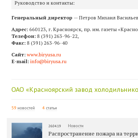
Руководство и контакты:
Генеральный директор
—
Петров Михаил Васильев
Адрес:
660123, г. Красноярск, пр. им. газеты «Красн
Телефон:
8 (391) 263-96-22,
Факс:
8 (391) 263-96-40
Сайт:
www.biryusa.ru
E-mail:
info@biryusa.ru
ОАО «Красноярский завод холодильнико
59
новостей
4
статьи
Новости
26.04.19
Распространение пожара на терр