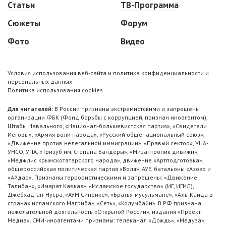
Статьи
ТВ-Программа
Сюжеты
Форум
Фото
Видео
Условия использования веб-сайта и политика конфиденциальности и
персональных данных
Политика использования cookies
Для читателей:
В России признаны экстремистскими и запрещены
организации ФБК (Фонд борьбы с коррупцией, признан иноагентом),
Штабы Навального, «Национал-большевистская партия», «Свидетели
Иеговы», «Армия воли народа», «Русский общенациональный союз»,
«Движение против нелегальной иммиграции», «Правый сектор», УНА-
УНСО, УПА, «Тризуб им. Степана Бандеры», «Мизантропик дивижн»,
«Меджлис крымскотатарского народа», движение «Артподготовка»,
общероссийская политическая партия «Воля», АУЕ, батальоны «Азов» и
«Айдар». Признаны террористическими и запрещены: «Движение
Талибан», «Имарат Кавказ», «Исламское государство» (ИГ, ИГИЛ),
Джебхад-ан-Нусра, «АУМ Синрике», «Братья-мусульмане», «Аль-Каида в
странах исламского Магриба», «Сеть», «Колумбайн». В РФ признана
нежелательной деятельность «Открытой России», издания «Проект
Медиа». СМИ-иноагентами признаны: телеканал «Дождь», «Медуза»,