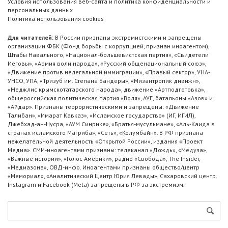
Условия использования веб-сайта и политика конфиденциальности и
персональных данных
Политика использования cookies
Для читателей:
В России признаны экстремистскими и запрещены
организации ФБК (Фонд борьбы с коррупцией, признан иноагентом),
Штабы Навального, «Национал-большевистская партия», «Свидетели
Иеговы», «Армия воли народа», «Русский общенациональный союз»,
«Движение против нелегальной иммиграции», «Правый сектор», УНА-
УНСО, УПА, «Тризуб им. Степана Бандеры», «Мизантропик дивижн»,
«Меджлис крымскотатарского народа», движение «Артподготовка»,
общероссийская политическая партия «Воля», АУЕ, батальоны «Азов» и
«Айдар». Признаны террористическими и запрещены: «Движение
Талибан», «Имарат Кавказ», «Исламское государство» (ИГ, ИГИЛ),
Джебхад-ан-Нусра, «АУМ Синрике», «Братья-мусульмане», «Аль-Каида в
странах исламского Магриба», «Сеть», «Колумбайн». В РФ признана
нежелательной деятельность «Открытой России», издания «Проект
Медиа». СМИ-иноагентами признаны: телеканал «Дождь», «Медуза»,
«Важные истории», «Голос Америки», радио «Свобода», The Insider,
«Медиазона», ОВД-инфо. Иноагентами признаны общество/центр
«Мемориал», «Аналитический Центр Юрия Левады», Сахаровский центр.
Instagram и Facebook (Metа) запрещены в РФ за экстремизм.