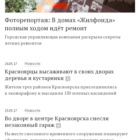
Фоторепортаж: В домах «Жилфонда»
полным ходом идёт ремонт
Городская управляющая компания раскрыла секреты
летних ремонтов
Новости
26.05.17
Красноярцы высаживают в своих дворах
деревья и кустарники
1
Жители трех районов Красноярска присоединились
к экомарафону и высадили 130 зеленых насаждений
Новости
25.05.17
Во дворе в центре Красноярска снесли
незаконный гараж
9
На месте снесенного временного сооружения планируют
обустроить детскую площадку и установить малые